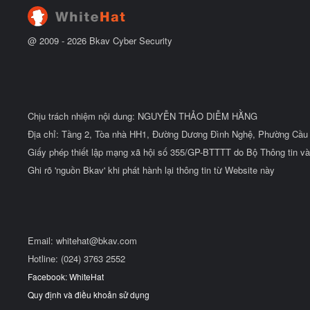
ầ
u
@ 2009 -
2026
Bkav Cyber Security
Chịu trách nhiệm nội dung: NGUYỄN THẢO DIỄM HẰNG
Địa chỉ: Tầng 2, Tòa nhà HH1, Đường Dương Đình Nghệ, Phường Cầu 
Giấy phép thiết lập mạng xã hội số 355/GP-BTTTT do Bộ Thông tin và
Ghi rõ 'nguồn Bkav' khi phát hành lại thông tin từ Website này
Email:
whitehat@bkav.com
Hotline: (024) 3763 2552
Facebook: WhiteHat
Quy định và điều khoản sử dụng