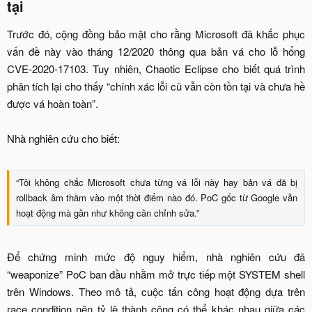
tại​
Trước đó, cộng đồng bảo mật cho rằng Microsoft đã khắc phục
vấn đề này vào tháng 12/2020 thông qua bản vá cho lỗ hổng
CVE-2020-17103. Tuy nhiên, Chaotic Eclipse cho biết quá trình
phân tích lại cho thấy “chính xác lỗi cũ vẫn còn tồn tại và chưa hề
được vá hoàn toàn”.
Nhà nghiên cứu cho biết:
“Tôi không chắc Microsoft chưa từng vá lỗi này hay bản vá đã bị
rollback âm thầm vào một thời điểm nào đó. PoC gốc từ Google vẫn
hoạt động mà gần như không cần chỉnh sửa.”​
Để chứng minh mức độ nguy hiểm, nhà nghiên cứu đã
“weaponize” PoC ban đầu nhằm mở trực tiếp một SYSTEM shell
trên Windows. Theo mô tả, cuộc tấn công hoạt động dựa trên
race condition nên tỷ lệ thành công có thể khác nhau giữa các