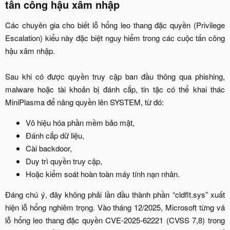
tấn công hậu xâm nhập​
Các chuyên gia cho biết lỗ hổng leo thang đặc quyền (Privilege
Escalation) kiểu này đặc biệt nguy hiểm trong các cuộc tấn công
hậu xâm nhập.
Sau khi có được quyền truy cập ban đầu thông qua phishing,
malware hoặc tài khoản bị đánh cắp, tin tặc có thể khai thác
MiniPlasma để nâng quyền lên SYSTEM, từ đó:​
Vô hiệu hóa phần mềm bảo mật,​
Đánh cắp dữ liệu,​
Cài backdoor,​
Duy trì quyền truy cập,​
Hoặc kiểm soát hoàn toàn máy tính nạn nhân.​
Đáng chú ý, đây không phải lần đầu thành phần “cldflt.sys” xuất
hiện lỗ hổng nghiêm trọng. Vào tháng 12/2025, Microsoft từng vá
lỗ hổng leo thang đặc quyền CVE-2025-62221 (CVSS 7,8) trong