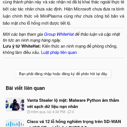
cùng thành phần này và xác nhận nó đã bị khai thác ngoài thực tế
bởi các tác nhân chưa xác định. Hiện Microsoft chưa đưa ra bình
luận chính thức về MiniPlasma cũng như chưa công bố bản vá
bảo mật cho lỗ hổng mới được tiết lộ.​
Mời các bạn tham gia
Group WhiteHat
để thảo luận và cập nhật
tin tức an ninh mạng hàng ngày.
Lưu ý từ WhiteHat:
Kiến thức an ninh mạng để phòng chống,
không làm điều xấu.
Luật pháp liên quan
Bạn phải đăng nhập hoặc đăng ký để phản hồi tại đây.
Bài viết liên quan
Vanta Stealer lộ mặt: Malware Python âm thầm
vét sạch dữ liệu nạn nhân
N
Hôm qua, lúc 4:32 PM
0
g
à
Cisco vá 12 lỗ hổng nghiêm trọng trên SD-WAN
y