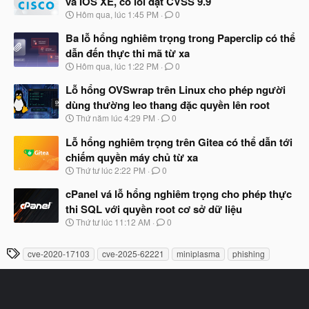
và IOS XE, có lỗi đạt CVSS 9.9
b
N
Hôm qua, lúc 1:45 PM
0
ắ
g
t
à
Ba lỗ hổng nghiêm trọng trong Paperclip có thể
đ
y
ầ
dẫn đến thực thi mã từ xa
b
u
N
Hôm qua, lúc 1:22 PM
0
ắ
g
t
à
Lỗ hổng OVSwrap trên Linux cho phép người
đ
y
ầ
dùng thường leo thang đặc quyền lên root
b
u
N
Thứ năm lúc 4:29 PM
0
ắ
g
t
à
Lỗ hổng nghiêm trọng trên Gitea có thể dẫn tới
đ
y
ầ
chiếm quyền máy chủ từ xa
b
u
N
Thứ tư lúc 2:22 PM
0
ắ
g
t
à
cPanel vá lỗ hổng nghiêm trọng cho phép thực
đ
y
ầ
thi SQL với quyền root cơ sở dữ liệu
b
u
N
Thứ tư lúc 11:12 AM
0
ắ
g
t
à
đ
T
cve-2020-17103
cve-2025-62221
miniplasma
phishing
y
ầ
h
b
u
ắ
ẻ
t
đ