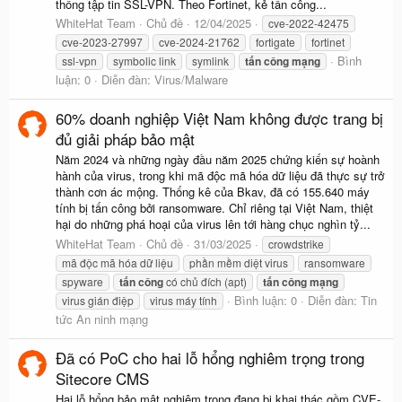
thống tập tin SSL-VPN. Theo Fortinet, kẻ tấn công...
WhiteHat Team
Chủ đề
12/04/2025
cve-2022-42475
cve-2023-27997
cve-2024-21762
fortigate
fortinet
Bình
ssl-vpn
symbolic link
symlink
tấn
công
mạng
luận: 0
Diễn đàn:
Virus/Malware
60% doanh nghiệp Việt Nam không được trang bị
đủ giải pháp bảo mật
Năm 2024 và những ngày đầu năm 2025 chứng kiến sự hoành
hành của virus, trong khi mã độc mã hóa dữ liệu đã thực sự trở
thành cơn ác mộng. Thống kê của Bkav, đã có 155.640 máy
tính bị tấn công bởi ransomware. Chỉ riêng tại Việt Nam, thiệt
hại do những phá hoại của virus lên tới hàng chục nghìn tỷ...
WhiteHat Team
Chủ đề
31/03/2025
crowdstrike
mã độc mã hóa dữ liệu
phần mềm diệt virus
ransomware
spyware
tấn
công
có chủ đích (apt)
tấn
công
mạng
Bình luận: 0
Diễn đàn:
Tin
virus gián điệp
virus máy tính
tức An ninh mạng
Đã có PoC cho hai lỗ hổng nghiêm trọng trong
Sitecore CMS
Hai lỗ hổng bảo mật nghiêm trọng đang bị khai thác gồm CVE-