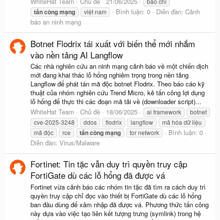
WhiteHat Team
Chủ đề
21/06/2025
báo chí
Bình luận: 0
Diễn đàn:
Cảnh
tấn
công
mạng
việt nam
báo an ninh mạng
Botnet Flodrix tái xuất với biến thể mới nhắm
vào nền tảng AI Langflow
Các nhà nghiên cứu an ninh mạng cảnh báo về một chiến dịch
mới đang khai thác lỗ hổng nghiêm trọng trong nền tảng
Langflow để phát tán mã độc botnet Flodrix. Theo báo cáo kỹ
thuật của nhóm nghiên cứu Trend Micro, kẻ tấn công lợi dụng
lỗ hổng để thực thi các đoạn mã tải về (downloader script)...
WhiteHat Team
Chủ đề
18/06/2025
ai framework
botnet
cve-2025-3248
ddos
flodrix
langflow
mã hóa dữ liệu
Bình luận: 0
mã độc
rce
tấn
công
mạng
tor network
Diễn đàn:
Virus/Malware
Fortinet: Tin tặc vẫn duy trì quyền truy cập
FortiGate dù các lỗ hổng đã được vá
Fortinet vừa cảnh báo các nhóm tin tặc đã tìm ra cách duy trì
quyền truy cập chỉ đọc vào thiết bị FortiGate dù các lỗ hổng
ban đầu dùng để xâm nhập đã được vá. Phương thức tấn công
này dựa vào việc tạo liên kết tượng trưng (symlink) trong hệ