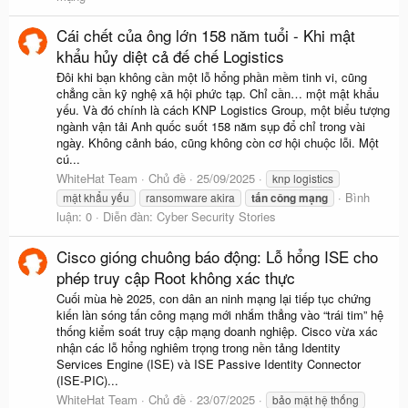
Cái chết của ông lớn 158 năm tuổi - Khi mật
khẩu hủy diệt cả đế chế Logistics
Đôi khi bạn không cần một lỗ hổng phần mềm tinh vi, cũng
chẳng cần kỹ nghệ xã hội phức tạp. Chỉ cần… một mật khẩu
yếu. Và đó chính là cách KNP Logistics Group, một biểu tượng
ngành vận tải Anh quốc suốt 158 năm sụp đổ chỉ trong vài
ngày. Không cảnh báo, cũng không còn cơ hội chuộc lỗi. Một
cú...
WhiteHat Team
Chủ đề
25/09/2025
knp logistics
Bình
mật khẩu yếu
ransomware akira
tấn
công
mạng
luận: 0
Diễn đàn:
Cyber Security Stories
Cisco gióng chuông báo động: Lỗ hổng ISE cho
phép truy cập Root không xác thực
Cuối mùa hè 2025, con dân an ninh mạng lại tiếp tục chứng
kiến làn sóng tấn công mạng mới nhắm thẳng vào “trái tim” hệ
thống kiểm soát truy cập mạng doanh nghiệp. Cisco vừa xác
nhận các lỗ hổng nghiêm trọng trong nền tảng Identity
Services Engine (ISE) và ISE Passive Identity Connector
(ISE-PIC)...
WhiteHat Team
Chủ đề
23/07/2025
bảo mật hệ thống