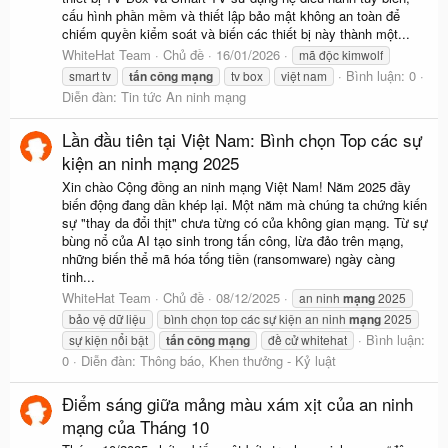
cấu hình phần mềm và thiết lập bảo mật không an toàn để
chiếm quyền kiểm soát và biến các thiết bị này thành một...
WhiteHat Team
Chủ đề
16/01/2026
mã độc kimwolf
Bình luận: 0
smart tv
tấn
công
mạng
tv box
việt nam
Diễn đàn:
Tin tức An ninh mạng
Lần đầu tiên tại Việt Nam: Bình chọn Top các sự
kiện an ninh mạng 2025
Xin chào Cộng đồng an ninh mạng Việt Nam! Năm 2025 đầy
biến động đang dần khép lại. Một năm mà chúng ta chứng kiến
sự "thay da đổi thịt" chưa từng có của không gian mạng. Từ sự
bùng nổ của AI tạo sinh trong tấn công, lừa đảo trên mạng,
những biến thể mã hóa tống tiền (ransomware) ngày càng
tinh...
WhiteHat Team
Chủ đề
08/12/2025
an ninh
mạng
2025
bảo vệ dữ liệu
bình chọn top các sự kiện an ninh
mạng
2025
Bình luận:
sự kiện nổi bật
tấn
công
mạng
đề cử whitehat
0
Diễn đàn:
Thông báo, Khen thưởng - Kỷ luật
Điểm sáng giữa mảng màu xám xịt của an ninh
mạng của Tháng 10