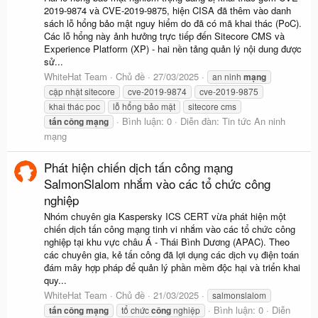
2019-9874 và CVE-2019-9875, hiện CISA đã thêm vào danh
sách lỗ hổng bảo mật nguy hiểm do đã có mã khai thác (PoC).
Các lỗ hổng này ảnh hưởng trực tiếp đến Sitecore CMS và
Experience Platform (XP) - hai nền tảng quản lý nội dung được
sử...
WhiteHat Team
Chủ đề
27/03/2025
an ninh
mạng
cập nhật sitecore
cve-2019-9874
cve-2019-9875
khai thác poc
lỗ hổng bảo mật
sitecore cms
Bình luận: 0
Diễn đàn:
Tin tức An ninh
tấn
công
mạng
mạng
Phát hiện chiến dịch tấn công mạng
SalmonSlalom nhắm vào các tổ chức công
nghiệp
Nhóm chuyên gia Kaspersky ICS CERT vừa phát hiện một
chiến dịch tấn công mạng tinh vi nhắm vào các tổ chức công
nghiệp tại khu vực châu Á - Thái Bình Dương (APAC). Theo
các chuyên gia, kẻ tấn công đã lợi dụng các dịch vụ điện toán
đám mây hợp pháp để quản lý phần mềm độc hại và triển khai
quy...
WhiteHat Team
Chủ đề
21/03/2025
salmonslalom
Bình luận: 0
Diễn
tấn
công
mạng
tổ chức
công
nghiệp