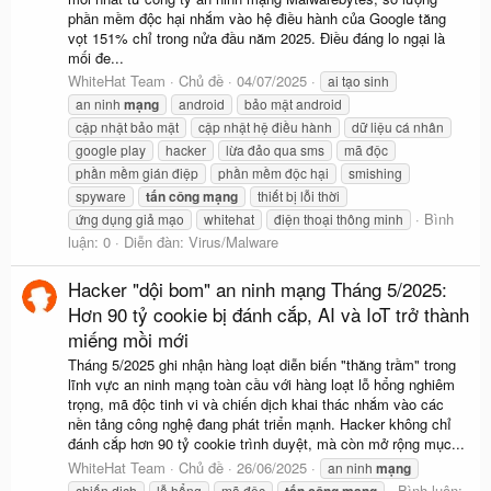
phần mềm độc hại nhắm vào hệ điều hành của Google tăng
vọt 151% chỉ trong nửa đầu năm 2025. Điều đáng lo ngại là
mối đe...
WhiteHat Team
Chủ đề
04/07/2025
ai tạo sinh
an ninh
mạng
android
bảo mật android
cập nhật bảo mật
cập nhật hệ điều hành
dữ liệu cá nhân
google play
hacker
lừa đảo qua sms
mã độc
phần mềm gián điệp
phần mềm độc hại
smishing
spyware
tấn
công
mạng
thiết bị lỗi thời
Bình
ứng dụng giả mạo
whitehat
điện thoại thông minh
luận: 0
Diễn đàn:
Virus/Malware
Hacker "dội bom" an ninh mạng Tháng 5/2025:
Hơn 90 tỷ cookie bị đánh cắp, AI và IoT trở thành
miếng mồi mới
Tháng 5/2025 ghi nhận hàng loạt diễn biến "thăng trầm" trong
lĩnh vực an ninh mạng toàn cầu với hàng loạt lỗ hổng nghiêm
trọng, mã độc tinh vi và chiến dịch khai thác nhắm vào các
nền tảng công nghệ đang phát triển mạnh. Hacker không chỉ
đánh cắp hơn 90 tỷ cookie trình duyệt, mà còn mở rộng mục...
WhiteHat Team
Chủ đề
26/06/2025
an ninh
mạng
Bình luận:
chiến dịch
lỗ hổng
mã độc
tấn
công
mạng