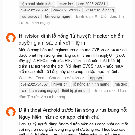
cập nhật phần mềm
cisco ise
cve-2025-20281
cve-2025-20282
cve-2025-20337
khai thác lỗ hổng
Bình luận: 0
Diễn đàn:
Tin
root access
tấn
công
mạng
tức An ninh mạng
Hikvision dính lỗ hổng 'tử huyệt': Hacker chiếm
quyền giám sát chỉ với 1 lệnh
Một lỗ hổng bảo mật nghiêm trọng có mã CVE-2025-34067 đã
được phát hiện trong nền tảng quản lý an ninh applyCT (trước
đây gọi là HikCentral) của Hikvision - nhà sản xuất thiết bị
giám sát nổi tiếng thế giới. Với điểm CVSS 10.0 - mức nguy
hiểm cao nhất, lỗ hổng này cho phép tin tặc thực thi lệnh...
WhiteHat Team
Chủ đề
05/07/2025
applyct
cve-2025-34067
hikvision
lỗ hổng an ninh
mạng
mã độc
Bình luận: 0
Diễn
rce
tấn
công
mạng
thiết bị giám sát
đàn:
Tin tức An ninh mạng
Điện thoại Android trước làn sóng virus bùng nổ:
Nguy hiểm nằm ở cả app 'chính chủ’
Hơn 3,3 tỷ người dùng Android trên toàn cầu đang phải đối mặt
với một làn sóng tấn công mạng chưa từng có. Theo báo cáo
mới nhất từ công ty an ninh mạng Malwarebytes, số lượng