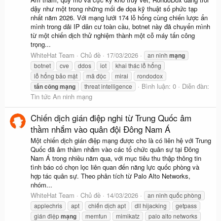
dậy như một trong những mối đe dọa kỹ thuật số phức tạp
nhất năm 2026. Với mạng lưới 174 lỗ hổng cùng chiến lược ẩn
mình trong dải IP dân cư toàn cầu, botnet này đã chuyển mình
từ một chiến dịch thử nghiệm thành một cỗ máy tấn công
trọng...
WhiteHat Team
Chủ đề
17/03/2026
an ninh
mạng
botnet
cve
ddos
iot
khai thác lỗ hổng
lỗ hổng bảo mật
mã độc
mirai
rondodox
Bình luận: 0
Diễn đàn:
tấn
công
mạng
threat intelligence
Tin tức An ninh mạng
Chiến dịch gián điệp nghi từ Trung Quốc âm
thầm nhắm vào quân đội Đông Nam Á
Một chiến dịch gián điệp mạng được cho là có liên hệ với Trung
Quốc đã âm thầm nhắm vào các tổ chức quân sự tại Đông
Nam Á trong nhiều năm qua, với mục tiêu thu thập thông tin
tình báo có chọn lọc liên quan đến năng lực quốc phòng và
hợp tác quân sự. Theo phân tích từ Palo Alto Networks,
nhóm...
WhiteHat Team
Chủ đề
14/03/2026
an ninh quốc phòng
applechris
apt
chiến dịch apt
dll hijacking
getpass
gián điệp
mạng
memfun
mimikatz
palo alto networks