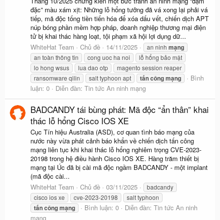
Tháng 10/2025 chứng kiến một bức tranh an ninh mạng “đậm
đặc” màu xám xịt: Những lỗ hổng tưởng đã vá xong lại phải vá
tiếp, mã độc tống tiền tiến hóa để xóa dấu vết, chiến dịch APT
núp bóng phần mềm hợp pháp, doanh nghiệp thương mại điện
tử bị khai thác hàng loạt, tội phạm xã hội lợi dụng dữ...
WhiteHat Team
Chủ đề
14/11/2025
an ninh
mạng
an toàn thông tin
cong uoc ha noi
lỗ hổng bảo mật
lo hong wsus
lua dao otp
magento session reaper
Bình
ransomware qilin
salt typhoon apt
tấn
công
mạng
luận: 0
Diễn đàn:
Tin tức An ninh mạng
BADCANDY tái bùng phát: Mã độc “ẩn thân” khai
thác lỗ hổng Cisco IOS XE
Cục Tín hiệu Australia (ASD), cơ quan tình báo mạng của
nước này vừa phát cảnh báo khẩn về chiến dịch tấn công
mạng liên tục khi khai thác lỗ hổng nghiêm trọng CVE-2023-
20198 trong hệ điều hành Cisco IOS XE. Hàng trăm thiết bị
mạng tại Úc đã bị cài mã độc ngầm BADCANDY - một implant
(mã độc cài...
WhiteHat Team
Chủ đề
03/11/2025
badcandy
cisco ios xe
cve-2023-20198
salt typhoon
Bình luận: 0
Diễn đàn:
Tin tức An ninh
tấn
công
mạng
mạng