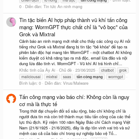
0
Diễn đàn:
Tin tức An ninh mạng
Tin tặc biến AI hợp pháp thành vũ khí tấn công
mạng: WormGPT thực chất chỉ là "vỏ bọc" của
Grok và Mixtral
Cảnh báo an ninh mạng mới nhất cho thấy các công cụ AI nổi
tiếng như Grok và Mixtral đang bị tin tặc "bẻ khóa" để tạo ra
phiên bản độc hại mang tên WormGPT - một chatbot AI không
kiểm duyệt có khả năng tạo ra mã độc, email lừa đảo và nội
dung lừa đảo tinh vi. WormGPT - Vũ khí AI trá hình chỉ...
Khắc tinh của Ây Ai
Chủ đề
23/06/2025
chatbot
grok
maliciousai
mixtral
saas
tấn
công
mạng
wormgpt
Bình luận: 0
Diễn đàn:
Virus/Malware
Tấn công mạng vào báo chí: Không còn là nguy
cơ mà là thực tế
Trong thời đại chuyển đổi số sâu rộng, báo chí không chỉ là
người đưa tin mà còn trở thành mục tiêu tấn công của các thế
lực thù địch. Kỷ niệm 100 năm Ngày Báo chí Cách mạng Việt
Nam (21/6/1925 - 21/6/2025), đây là dịp tôn vinh vai trò và sứ
mệnh cao cả của báo chí trong sự nghiệp bảo vệ Tổ...