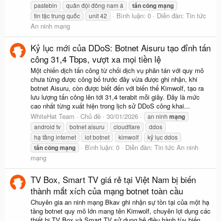
pastebin
quân đội đông nam á
tấn
công
mạng
Bình luận: 0
Diễn đàn:
Tin tức
tin tặc trung quốc
unit 42
An ninh mạng
Kỷ lục mới của DDoS: Botnet Aisuru tạo đỉnh tấn
công 31,4 Tbps, vượt xa mọi tiền lệ
Một chiến dịch tấn công từ chối dịch vụ phân tán với quy mô
chưa từng được công bố trước đây vừa được ghi nhận, khi
botnet Aisuru, còn được biết đến với biến thể Kimwolf, tạo ra
lưu lượng tấn công lên tới 31,4 terabit mỗi giây. Đây là mức
cao nhất từng xuất hiện trong lịch sử DDoS công khai...
WhiteHat Team
Chủ đề
30/01/2026
an ninh
mạng
android tv
botnet aisuru
cloudflare
ddos
hạ tầng internet
iot botnet
kimwolf
kỷ lục ddos
Bình luận: 0
Diễn đàn:
Tin tức An ninh
tấn
công
mạng
mạng
TV Box, Smart TV giá rẻ tại Việt Nam bị biến
thành mắt xích của mạng botnet toàn cầu
Chuyên gia an ninh mạng Bkav ghi nhận sự tồn tại của một hạ
tầng botnet quy mô lớn mang tên Kimwolf, chuyên lợi dụng các
thiết bị TV Box và Smart TV sử dụng hệ điều hành tùy biến,