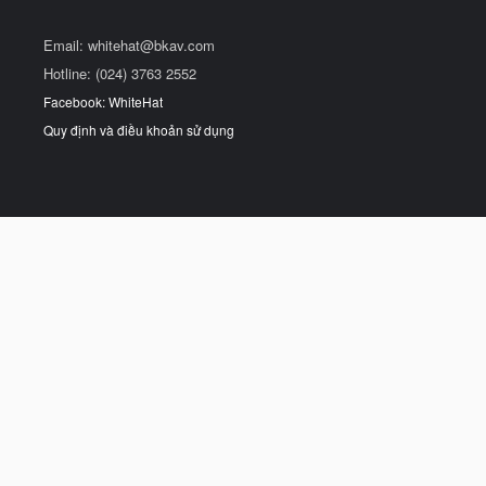
Email:
whitehat@bkav.com
Hotline: (024) 3763 2552
Facebook: WhiteHat
Quy định và điều khoản sử dụng