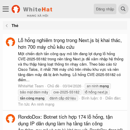
Đăng nhập
Thẻ
Lỗ hổng nghiêm trọng trong Next.js bị khai thác,
hơn 700 máy chủ kêu cứu
Một chiến dịch tấn công quy mô lớn đang lợi dụng lỗ hổng
CVE-2025-55182 trong nền tảng Next.js để xâm nhập hệ thống
và thu thập hàng loạt thông tin nhạy cảm. Theo báo cáo từ
Cisco Talos, ít nhất 766 máy chủ trên nhiều khu vực và nền
tảng đám mây đã bị ảnh hưởng. Lỗ hổng CVE-2025-55182 có
điểm...
WhiteHat Team
Chủ đề
03/04/2026
an ninh
mạng
bảo mật đám mây
cve-2025-55182
lỗ hổng next.js
Bình luận: 0
Diễn đàn:
tấn
công
mạng
đánh cắp dữ liệu
Tin tức An ninh mạng
RondoDox: Botnet tích hợp 174 lỗ hổng, tận
dụng IP dân dụng làm hạ tầng tấn công
Âm thầm, quy mô và cực kỳ khó truy vết, RondoDox đang trỗi