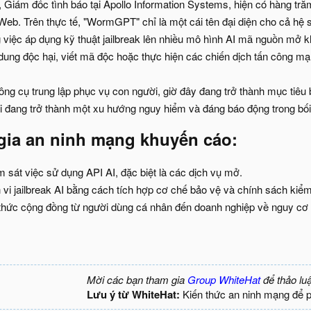
Giám đốc tình báo tại Apollo Information Systems, hiện có hàng t
eb. Trên thực tế, "WormGPT" chỉ là một cái tên đại diện cho cả hệ si
ng việc áp dụng kỹ thuật jailbreak lên nhiều mô hình AI mã nguồn
 dung độc hại, viết mã độc hoặc thực hiện các chiến dịch tấn công mạ
ông cụ trung lập phục vụ con người, giờ đây đang trở thành mục tiêu 
 đang trở thành một xu hướng nguy hiểm và đáng báo động trong bố
gia an ninh mạng khuyến cáo
:​
 sát việc sử dụng API AI, đặc biệt là các dịch vụ mở.
vi jailbreak AI bằng cách tích hợp cơ chế bảo vệ và chính sách kiể
hức cộng đồng từ người dùng cá nhân đến doanh nghiệp về nguy cơ A
Mời các bạn tham gia
Group WhiteHat
để thảo lu
Lưu ý từ WhiteHat:
Kiến thức an ninh mạng để 