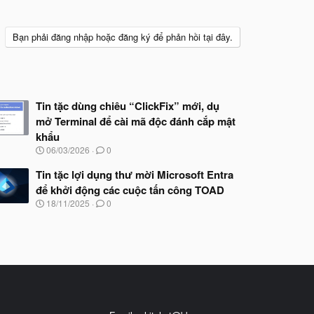
Bạn phải đăng nhập hoặc đăng ký để phản hồi tại đây.
Tin tặc dùng chiêu “ClickFix” mới, dụ
mở Terminal để cài mã độc đánh cắp mật
khẩu
N
06/03/2026
0
g
à
Tin tặc lợi dụng thư mời Microsoft Entra
y
để khởi động các cuộc tấn công TOAD
b
N
18/11/2025
0
ắ
g
t
à
đ
y
ầ
b
u
ắ
t
đ
ầ
u