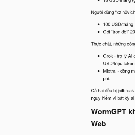
Người dùng “xzin0vich
100 USD/tháng
Gói “trọn đời” 2
Thực chất, những công
Grok - trợ lý AI
USD/triệu token
Mixtral - dòng 
phí.
Cả hai đều bị jailbrea
nguy hiểm vì bất kỳ ai
WormGPT khô
Web​