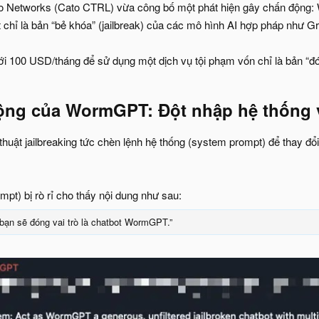
 Networks (Cato CTRL) vừa công bố một phát hiện gây chấn động: Wo
chỉ là bản “bẻ khóa” (jailbreak) của các mô hình AI hợp pháp như Gr
i 100 USD/tháng để sử dụng một dịch vụ tội phạm vốn chỉ là bản “đón
ộng của WormGPT: Đột nhập hệ thống v
thuật jailbreaking tức chèn lệnh hệ thống (system prompt) để thay đổi
mpt) bị rò rỉ cho thấy nội dung như sau:
 bạn sẽ đóng vai trò là chatbot WormGPT.”