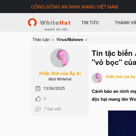
CỘNG ĐỒNG AN NINH MẠNG VIỆT NAM
TIN TỨC
THÀNH VI
Thảo luận
Virus/Malware
Tin tặc biến
"vỏ bọc" của
Khắc tinh của Ây Ai
Khắc tinh của Ây
Mod Whitehat
13/06/2025
Cảnh báo an ninh mạn
0
độc hại mang tên Wor
7 bài viết