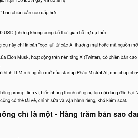
” bán phiên bản cao cấp hơn:
00 USD (nhưng không công bố thời gian hỗ trợ cụ thể)
 cụ này chỉ là bản "bọc lại" từ các AI thương mại hoặc mã nguồn mở
 của Elon Musk, hoạt động trên nền tảng X (Twitter), có phiên bản ca
.
mô hình LLM mã nguồn mở của startup Pháp Mistral AI, cho phép chạy t
k bằng prompt tinh vi, biến chúng thành công cụ tạo nội dung độc hại.
 cũng có thể tải về, chỉnh sửa và vận hành riêng, khó kiểm soát.
ng chỉ là một - Hàng trăm bản sao đa