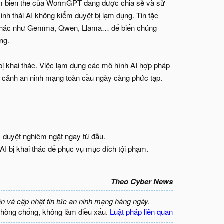
răm biến thể của WormGPT đang được chia sẻ và sử
nh thái AI không kiểm duyệt bị lạm dụng. Tin tặc
 mở khác như Gemma, Qwen, Llama… để biến chúng
ng.
bị khai thác. Việc lạm dụng các mô hình AI hợp pháp
i cảnh an ninh mạng toàn cầu ngày càng phức tạp.
m duyệt nghiêm ngặt ngay từ đầu.
I bị khai thác để phục vụ mục đích tội phạm.
Theo Cyber News
ận và cập nhật tin tức an ninh mạng hàng ngày.
phòng chống, không làm điều xấu.
Luật pháp liên quan