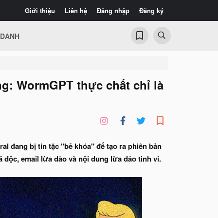
Giới thiệu
Liên hệ
Đăng nhập
Đăng ký
 DANH
ng: WormGPT thực chất chỉ là
l đang bị tin tặc "bẻ khóa" để tạo ra phiên bản
ộc, email lừa đảo và nội dung lừa đảo tinh vi.