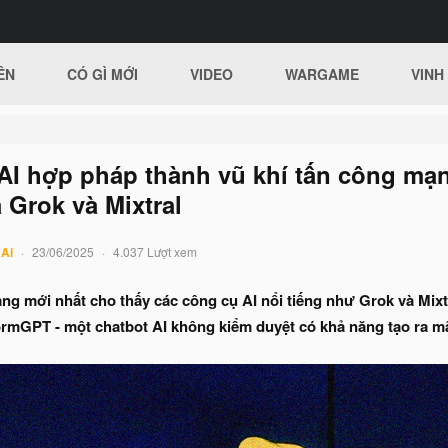
ÊN
CÓ GÌ MỚI
VIDEO
WARGAME
VINH
 AI hợp pháp thành vũ khí tấn công mạ
 Grok và Mixtral
 Ai
23/06/2025
4.037 Lượt xem
g mới nhất cho thấy các công cụ AI nổi tiếng như Grok và Mixtra
mGPT - một chatbot AI không kiểm duyệt có khả năng tạo ra mã đ