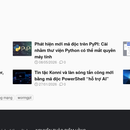
Phát hiện mới mã độc trên PyPI: Cài
nhầm thư viện Python có thể mất quyền
máy tính
N
08/05/2026
0
g
à
r,
Tin tặc Konni và làn sóng tấn công mới
y
bằng mã độc PowerShell “hỗ trợ AI”
b
N
27/01/2026
0
ắ
g
t
à
đ
ng mạng
wormgpt
y
ầ
b
u
ắ
t
đ
ầ
u