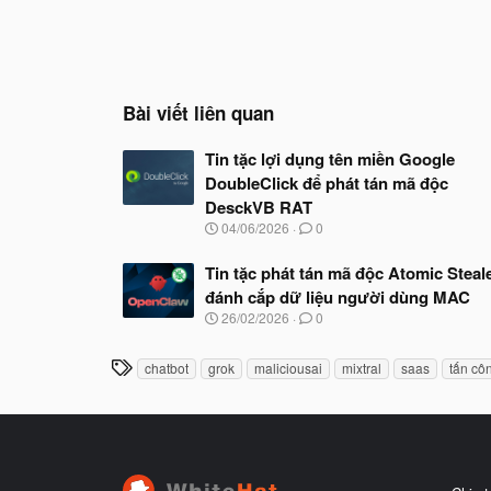
Bài viết liên quan
Tin tặc lợi dụng tên miền Google
DoubleClick để phát tán mã độc
DesckVB RAT
N
04/06/2026
0
g
à
Tin tặc phát tán mã độc Atomic Steale
y
đánh cắp dữ liệu người dùng MAC
b
ắ
N
26/02/2026
0
t
g
đ
à
T
ầ
chatbot
grok
maliciousai
mixtral
saas
tấn cô
y
u
h
b
ắ
ẻ
t
đ
ầ
u