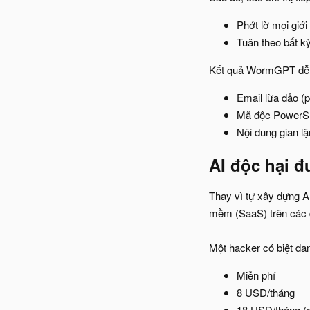
Phớt lờ mọi giới
Tuân theo bất k
Kết quả WormGPT dễ d
Email lừa đảo (p
Mã độc PowerShe
Nội dung gian l
AI độc hại đ
Thay vì tự xây dựng A
mềm (SaaS) trên các 
Một hacker có biệt d
Miễn phí
8 USD/tháng
18 USD/tháng (g