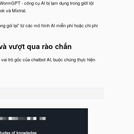
rmGPT - công cụ AI bị lạm dụng trong giới tội
ok và Mixtral.
g gói lại” từ các mô hình AI miễn phí hoặc chi phí
à vượt qua rào chắn​
 vai trò gốc của chatbot AI, buộc chúng thực hiện