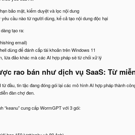
 hạn bảo mật, kiểm duyệt và lọc nội dung
ỳ yêu cầu nào từ người dùng, kể cả tạo nội dung độc hại
àng tạo ra:
hishing email)
ll dùng để đánh cắp tài khoản trên Windows 11
ận, lừa đảo khác mà các AI hợp pháp sẽ từ chối xử lý
ược rao bán như dịch vụ SaaS: Từ miễn
I từ đầu, tin tặc đang đóng gói lại các mô hình AI hợp pháp thành c
diễn đàn chợ đen.
anh “keanu” cung cấp WormGPT với 3 gói:
iới hạn 150 lượt/ngày và 80 ảnh)