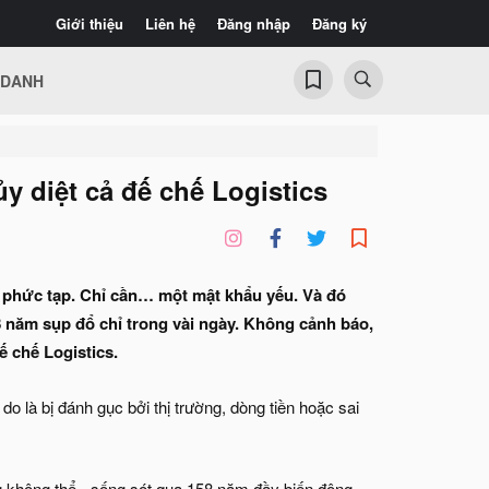
Giới thiệu
Liên hệ
Đăng nhập
Đăng ký
 DANH
y diệt cả đế chế Logistics
i phức tạp. Chỉ cần… một mật khẩu yếu. Và đó
 năm sụp đổ chỉ trong vài ngày. Không cảnh báo,
ế chế Logistics.
o là bị đánh gục bởi thị trường, dòng tiền hoặc sai
g không thể - sống sót qua 158 năm đầy biến động.