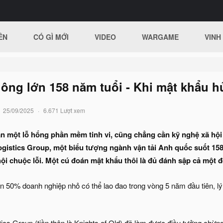
ÊN
CÓ GÌ MỚI
VIDEO
WARGAME
VINH
 ông lớn 158 năm tuổi - Khi mật khẩu hủ
25/09/2025
6.671 Lượt xem
ần một lỗ hổng phần mềm tinh vi, cũng chẳng cần kỹ nghệ xã hộ
ogistics Group, một biểu tượng ngành vận tải Anh quốc suốt 158
i chuộc lỗi. Một cú đoán mật khẩu thôi là đủ đánh sập cả một đ
 50% doanh nghiệp nhỏ có thể lao đao trong vòng 5 năm đầu tiên, lý d
cs Group (tiền thân là Knights of Old) đã làm được điều tưởng chừn