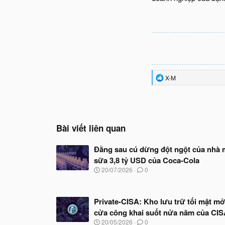
R
X-M
e
a
c
t
i
o
Bài viết liên quan
n
s
Đằng sau cú dừng đột ngột của nhà 
:
sữa 3,8 tỷ USD của Coca-Cola
N
20/07/2026
0
g
à
y
Private-CISA: Kho lưu trữ tối mật mở
b
ắ
cửa công khai suốt nửa năm của CI
t
N
20/05/2026
0