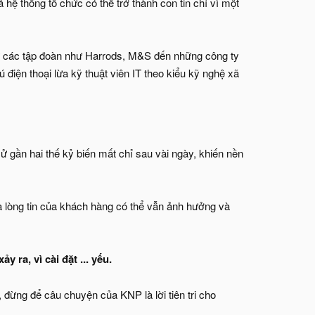
hệ thống tổ chức có thể trở thành con tin chỉ vì một
 từ các tập đoàn như Harrods, M&S đến những công ty
điện thoại lừa kỹ thuật viên IT theo kiểu kỹ nghệ xã
sử gần hai thế kỷ biến mất chỉ sau vài ngày, khiến nền
 lòng tin của khách hàng có thể vẫn ảnh hưởng và
 ra, vì cài đặt ... yếu.
 đừng để câu chuyện của KNP là lời tiên tri cho