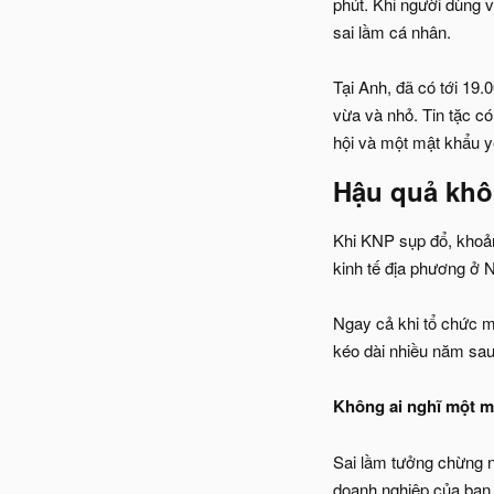
phút. Khi người dùng v
sai lầm cá nhân.
Tại Anh, đã có tới 19
vừa và nhỏ. Tin tặc có
hội và một mật khẩu y
Hậu quả khôn
Khi KNP sụp đổ, khoảng
kinh tế địa phương ở 
Ngay cả khi tổ chức m
kéo dài nhiều năm sau
Không ai nghĩ một mật
Sai lầm tưởng chừng nh
doanh nghiệp của bạn