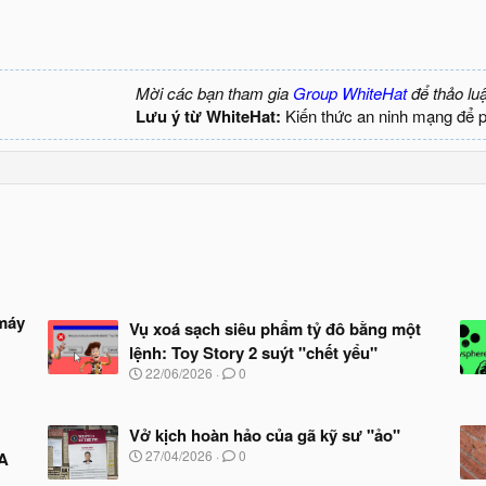
Mời các bạn tham gia
Group WhiteHat
để thảo lu
Lưu ý từ WhiteHat:
Kiến thức an ninh mạng để 
máy
Vụ xoá sạch siêu phẩm tỷ đô bằng một
lệnh: Toy Story 2 suýt "chết yểu"
N
22/06/2026
0
g
à
y
Vở kịch hoàn hảo của gã kỹ sư "ảo"
b
N
27/04/2026
0
SA
ắ
g
t