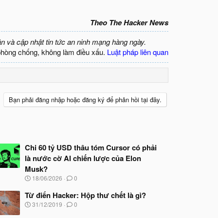
Theo The Hacker News
ận và cập nhật tin tức an ninh mạng hàng ngày.
phòng chống, không làm điều xấu.
Luật pháp liên quan
Bạn phải đăng nhập hoặc đăng ký để phản hồi tại đây.
Chi 60 tỷ USD thâu tóm Cursor có phải
là nước cờ AI chiến lược của Elon
Musk?
N
18/06/2026
0
g
à
Từ điển Hacker: Hộp thư chết là gì?
y
N
31/12/2019
0
b
g
ắ