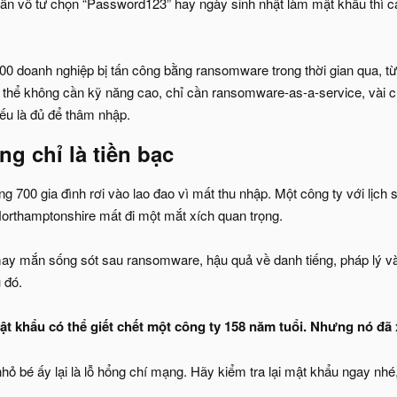
ẫn vô tư chọn “Password123” hay ngày sinh nhật làm mật khẩu thì cả 
.000 doanh nghiệp bị tấn công bằng ransomware trong thời gian qua,
 thể không cần kỹ năng cao, chỉ cần ransomware-as-a-service, vài cú 
ếu là đủ để thâm nhập.
g chỉ là tiền bạc​
 700 gia đình rơi vào lao đao vì mất thu nhập. Một công ty với lịch 
Northamptonshire mất đi một mắt xích quan trọng.
ay mắn sống sót sau ransomware, hậu quả về danh tiếng, pháp lý và
 đó.
 khẩu có thể giết chết một công ty 158 năm tuổi. Nhưng nó đã xảy
ỏ bé ấy lại là lỗ hổng chí mạng. Hãy kiểm tra lại mật khẩu ngay nhé,
.