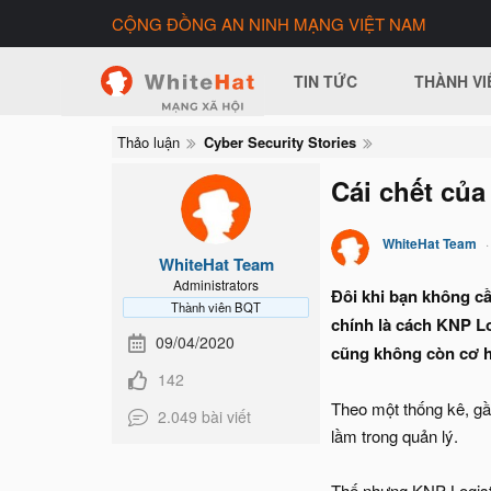
CỘNG ĐỒNG AN NINH MẠNG VIỆT NAM
TIN TỨC
THÀNH VI
Thảo luận
Cyber Security Stories
Cái chết của
WhiteHat Team
WhiteHat Team
Administrators
Đôi khi bạn không c
Thành viên BQT
chính là cách KNP L
09/04/2020
cũng không còn cơ hộ
142
Theo một thống kê, gần
2.049 bài viết
lầm trong quản lý.
Thế nhưng KNP Logisti