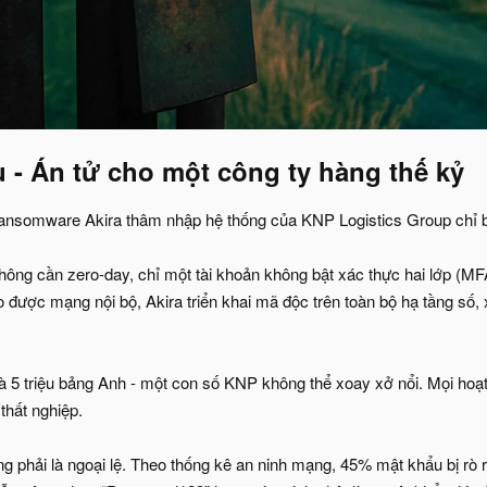
 - Án tử cho một công ty hàng thế kỷ​
ansomware Akira thâm nhập hệ thống của KNP Logistics Group chỉ 
hông cần zero-day, chỉ một tài khoản không bật xác thực hai lớp (M
o được mạng nội bộ, Akira triển khai mã độc trên toàn bộ hạ tầng số,
à 5 triệu bảng Anh - một con số KNP không thể xoay xở nổi. Mọi hoạt 
thất nghiệp.
phải là ngoại lệ. Theo thống kê an ninh mạng, 45% mật khẩu bị rò rỉ 