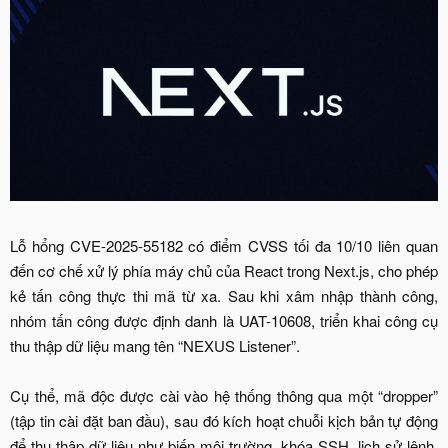
Lỗ hổng CVE-2025-55182 có điểm CVSS tối đa 10/10 liên quan
đến cơ chế xử lý phía máy chủ của React trong Next.js, cho phép
kẻ tấn công thực thi mã từ xa. Sau khi xâm nhập thành công,
nhóm tấn công được định danh là UAT-10608, triển khai công cụ
thu thập dữ liệu mang tên “NEXUS Listener”.
Cụ thể, mã độc được cài vào hệ thống thông qua một “dropper”
(tập tin cài đặt ban đầu), sau đó kích hoạt chuỗi kịch bản tự động
để thu thập dữ liệu như biến môi trường, khóa SSH, lịch sử lệnh,