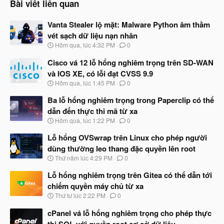
Bài viết liên quan
Vanta Stealer lộ mặt: Malware Python âm thầm
vét sạch dữ liệu nạn nhân
N
Hôm qua, lúc 4:32 PM
0
g
à
Cisco vá 12 lỗ hổng nghiêm trọng trên SD-WAN
y
và IOS XE, có lỗi đạt CVSS 9.9
b
N
Hôm qua, lúc 1:45 PM
0
ắ
g
t
à
Ba lỗ hổng nghiêm trọng trong Paperclip có thể
đ
y
ầ
dẫn đến thực thi mã từ xa
b
u
N
Hôm qua, lúc 1:22 PM
0
ắ
g
t
à
Lỗ hổng OVSwrap trên Linux cho phép người
đ
y
ầ
dùng thường leo thang đặc quyền lên root
b
u
N
Thứ năm lúc 4:29 PM
0
ắ
g
t
à
Lỗ hổng nghiêm trọng trên Gitea có thể dẫn tới
đ
y
ầ
chiếm quyền máy chủ từ xa
b
u
N
Thứ tư lúc 2:22 PM
0
ắ
g
t
à
cPanel vá lỗ hổng nghiêm trọng cho phép thực
đ
y
ầ
thi SQL với quyền root cơ sở dữ liệu