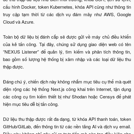
cấu hình Docker, token Kubernetes, khóa API cũng như thông tin
truy cập tạm thời từ các dịch vụ đám mây như AWS, Google
Cloud và Azure.
Toàn bộ dữ liệu bị đánh cắp sẽ được gửi về máy chủ điều khiển
của kẻ tấn công. Tại đây, chúng sử dụng giao diện web có tên
“NEXUS Listener” để quản lý, tìm kiếm và phân tích thông tin,
bao gồm số lượng hệ thống bị xâm nhập và các loại dữ liệu thu
thập được.
Đáng chú ý, chiến dịch này không nhắm mục tiêu cụ thể mà quét
diện rộng các hệ thống Next.js công khai trên Internet, tận dụng
các công cụ tìm kiếm thiết bị như Shodan hoặc Censys để phát
hiện mục tiêu dễ bị tấn công.
Dữ liệu thu thập được rất đa dạng, từ khóa API thanh toán, token
GitHub/GitLab, đến thông tin từ các nền tảng AI và dịch vụ email.
Điều này không chỉ gây rủi ro trực tiếp mà còn tạo điều kiện cho