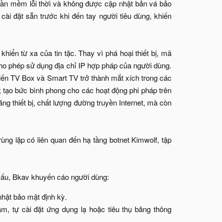
phần mềm lỗi thời và không được cập nhật bản vá bảo
ài đặt sẵn trước khi đến tay người tiêu dùng, khiến
khiển từ xa của tin tặc. Thay vì phá hoại thiết bị, mã
ho phép sử dụng địa chỉ IP hợp pháp của người dùng.
iến TV Box và Smart TV trở thành mắt xích trong các
; tạo bức bình phong cho các hoạt động phi pháp trên
 thiết bị, chất lượng đường truyền Internet, mà còn
ùng lặp có liên quan đến hạ tầng botnet Kimwolf, tập
 xấu, Bkav khuyến cáo người dùng:​
hật bảo mật định kỳ.​
m, tự cài đặt ứng dụng lạ hoặc tiêu thụ băng thông