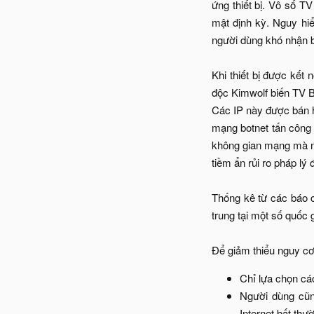
ứng thiết bị. Vô số T
mật định kỳ. Nguy hiể
người dùng khó nhận b
Khi thiết bị được kết 
độc Kimwolf biến TV B
Các IP này được bán h
mạng botnet tấn công 
không gian mạng mà ng
tiềm ẩn rủi ro pháp lý 
Thống kê từ các báo c
trung tại một số quốc 
Để giảm thiểu nguy cơ 
Chỉ lựa chọn các
Người dùng cũng
Internet bất thườ