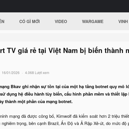
ÊN
CÓ GÌ MỚI
VIDEO
WARGAME
VINH
t TV giá rẻ tại Việt Nam bị biến thành
16/01/2026
4.068 Lượt xem
ạng Bkav ghi nhận sự tồn tại của một hạ tầng botnet quy mô lớ
sử dụng hệ điều hành tùy biến, cấu hình phần mềm và thiết lập
 này thành một phần của mạng botnet.
inh mạng đã được công bố, Kimwolf đã kiểm soát hơn 2 triệu thiết
 nghiêm trọng, bên cạnh Brazil, Ấn Độ và Ả Rập Xê-út, do mức độ p