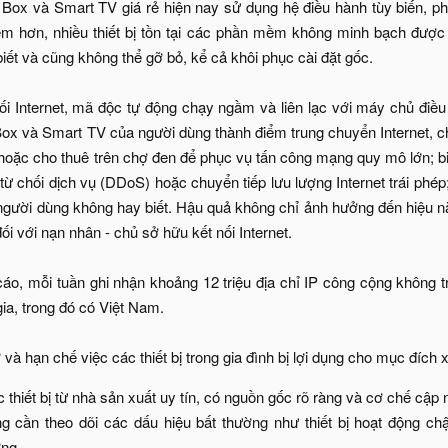
V Box và Smart TV giá rẻ hiện nay sử dụng hệ điều hành tùy biến, 
m hơn, nhiều thiết bị tồn tại các phần mềm không minh bạch được c
iết và cũng không thể gỡ bỏ, kể cả khôi phục cài đặt gốc.
nối Internet, mã độc tự động chạy ngầm và liên lạc với máy chủ điều 
ox và Smart TV của người dùng thành điểm trung chuyển Internet, c
oặc cho thuê trên chợ đen để phục vụ tấn công mạng quy mô lớn; b
từ chối dịch vụ (DDoS) hoặc chuyển tiếp lưu lượng Internet trái phép
ười dùng không hay biết. Hậu quả không chỉ ảnh hưởng đến hiệu năng
đối với nạn nhân - chủ sở hữu kết nối Internet.
áo, mỗi tuần ghi nhận khoảng 12 triệu địa chỉ IP công cộng không tr
gia, trong đó có Việt Nam.
và hạn chế việc các thiết bị trong gia đình bị lợi dụng cho mục đích
 thiết bị từ nhà sản xuất uy tín, có nguồn gốc rõ ràng và cơ chế cập n
 cần theo dõi các dấu hiệu bất thường như thiết bị hoạt động chậ
ng.​