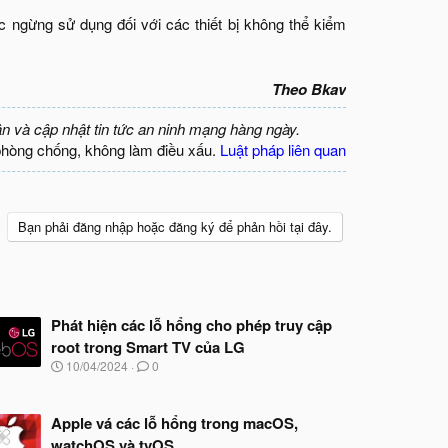
ắc ngừng sử dụng đối với các thiết bị không thể kiểm
Theo Bkav
ận và cập nhật tin tức an ninh mạng hàng ngày.
phòng chống, không làm điều xấu.
Luật pháp liên quan
Bạn phải đăng nhập hoặc đăng ký để phản hồi tại đây.
Phát hiện các lỗ hổng cho phép truy cập
root trong Smart TV của LG
N
10/04/2024
0
g
à
y
Apple vá các lỗ hổng trong macOS,
b
watchOS và tvOS
ắ