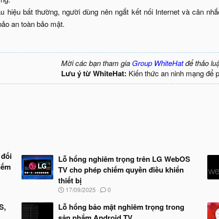
ấu hiệu bất thường, người dùng nên ngắt kết nối Internet và cân nh
ảo an toàn bảo mật.​
Mời các bạn tham gia
Group WhiteHat
để thảo lu
Lưu ý từ WhiteHat:
Kiến thức an ninh mạng để 
 đối
Lỗ hổng nghiêm trọng trên LG WebOS
kiếm
TV cho phép chiếm quyền điều khiển
thiết bị
N
17/09/2025
0
g
à
S,
Lỗ hổng bảo mật nghiêm trọng trong
y
sản phẩm Android TV