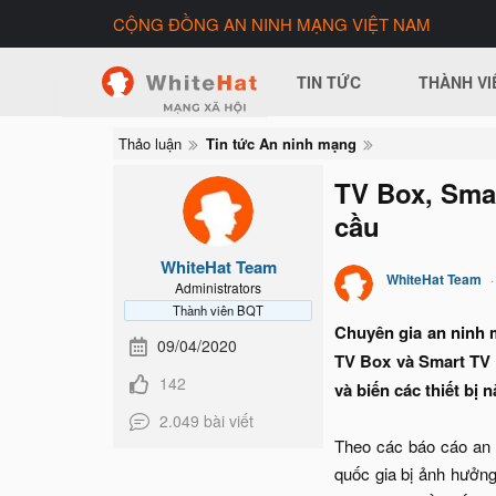
CỘNG ĐỒNG AN NINH MẠNG VIỆT NAM
TIN TỨC
THÀNH VI
Thảo luận
Tin tức An ninh mạng
TV Box, Smar
cầu
WhiteHat Team
WhiteHat Team
Administrators
Thành viên BQT
Chuyên gia an ninh m
09/04/2020
TV Box và Smart TV 
142
và biến các thiết bị
2.049 bài viết
Theo các báo cáo an n
quốc gia bị ảnh hưởng