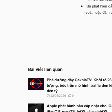
Khi phát hiện d
soát hoặc đảm b
Bài viết liên quan
Phá đường dây CakhiaTV: Khởi tố 23
tượng, bóc trần mô hình traffic đen 
tiền tỷ
N
22/05/2026
0
g
à
Apple phát hành bản cập nhật cho iO
y
iPadOS, macOS, tvOS và watchOS
b