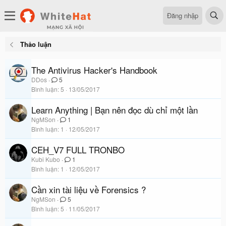
Đăng nhập
Thảo luận
The Antivirus Hacker's Handbook
DDos
5
Bình luận
5
13/05/2017
Learn Anything | Bạn nên đọc dù chỉ một lần
NgMSon
1
Bình luận
1
12/05/2017
CEH_V7 FULL TRONBO
Kubi Kubo
1
Bình luận
1
12/05/2017
Cần xin tài liệu về Forensics ?
NgMSon
5
Bình luận
5
11/05/2017