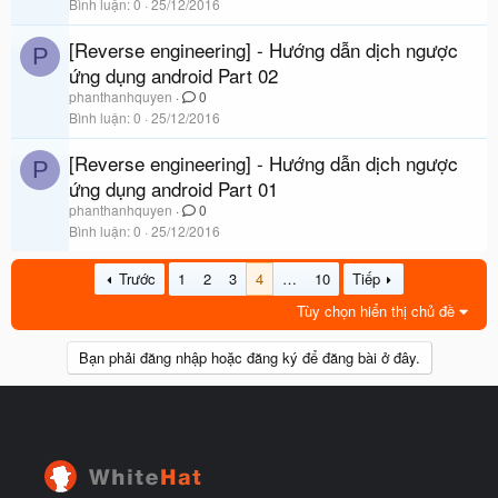
Bình luận
0
25/12/2016
[Reverse engineering] - Hướng dẫn dịch ngược
P
ứng dụng android Part 02
phanthanhquyen
0
Bình luận
0
25/12/2016
[Reverse engineering] - Hướng dẫn dịch ngược
P
ứng dụng android Part 01
phanthanhquyen
0
Bình luận
0
25/12/2016
Trước
1
2
3
4
…
10
Tiếp
Tùy chọn hiển thị chủ đề
Bạn phải đăng nhập hoặc đăng ký để đăng bài ở đây.