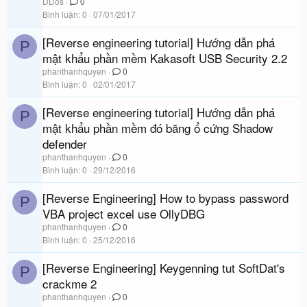
DDos
0
Bình luận
0
07/01/2017
[Reverse engineering tutorial] Hướng dẫn phá
P
mật khẩu phần mềm Kakasoft USB Security 2.2
phanthanhquyen
0
Bình luận
0
02/01/2017
[Reverse engineering tutorial] Hướng dẫn phá
P
mật khẩu phần mềm đó băng ổ cứng Shadow
defender
phanthanhquyen
0
Bình luận
0
29/12/2016
[Reverse Engineering] How to bypass password
P
VBA project excel use OllyDBG
phanthanhquyen
0
Bình luận
0
25/12/2016
[Reverse Engineering] Keygenning tut SoftDat's
P
crackme 2
phanthanhquyen
0