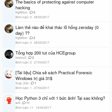
The basics of protecting against computer
hacking
NgMSon
0
Bình luận
0
08/05/2017
Làm thế nào để khai thác lỗ hổng zeroday (0
day) ??
NgMSon
2
Bình luận
2
06/05/2017
Tổng hợp 200 tut của HCEgroup
lelelov3
2
Bình luận
2
27/04/2017
[Tài liệu] Chia sẻ sách Practical Forensic
Windows trị giá 31$
Sugi_b3o
1
Bình luận
1
27/04/2017
Học Python 3 chỉ với 1 bức ảnh! Tại sao không?
whf
11
Bình luận
11
14/04/2017