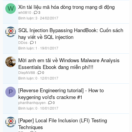
Xin tài liệu mã hóa dòng trong mạng di động
W
wh0810
3
Bình luận
3
24/02/2017
SQL Injection Bypassing HandBook: Cuốn sách
hay viết về SQL injection
DDos
1
Bình luận
1
19/01/2017
Mời anh em tải về Windows Malware Analysis
Essentials Ebook đang miễn phí!!!
DiepNV88
0
Bình luận
0
12/01/2017
[Reverse Engineering tutorial] - How to
P
keygening vo!d's crackme #1
phanthanhquyen
0
Bình luận
0
10/01/2017
[Paper] Local File Inclusion (LFI) Testing
Techniques