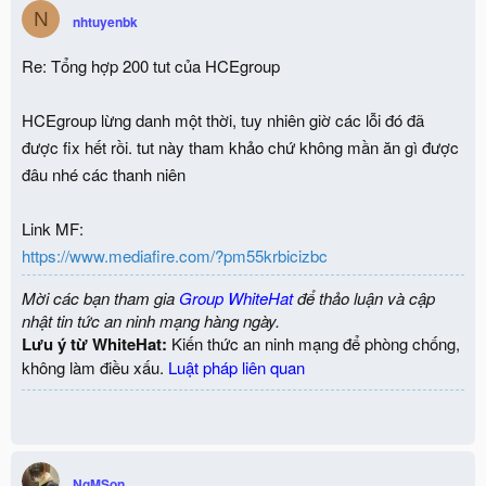
N
nhtuyenbk
Re: Tổng hợp 200 tut của HCEgroup
HCEgroup lừng danh một thời, tuy nhiên giờ các lỗi đó đã
được fix hết rồi. tut này tham khảo chứ không mần ăn gì được
đâu nhé các thanh niên
Link MF:
https://www.mediafire.com/?pm55krbicizbc
Mời các bạn tham gia
Group WhiteHat
để thảo luận và cập
nhật tin tức an ninh mạng hàng ngày.
Lưu ý từ WhiteHat:
Kiến thức an ninh mạng để phòng chống,
không làm điều xấu.
Luật pháp liên quan
NgMSon