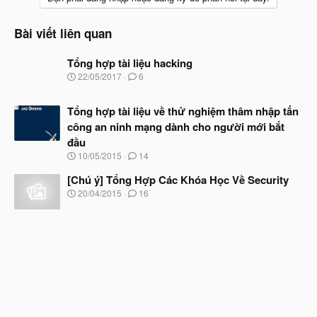
Bài viết liên quan
Tổng hợp tài liệu hacking
N
22/05/2017
6
g
à
Tổng hợp tài liệu về thử nghiệm thâm nhập tấn
y
b
công an ninh mạng dành cho người mới bắt
ắ
đầu
t
đ
N
10/05/2015
14
ầ
g
u
à
[Chú ý] Tổng Hợp Các Khóa Học Về Security
y
N
20/04/2015
16
b
g
ắ
à
t
y
đ
b
ầ
ắ
u
t
đ
ầ
u