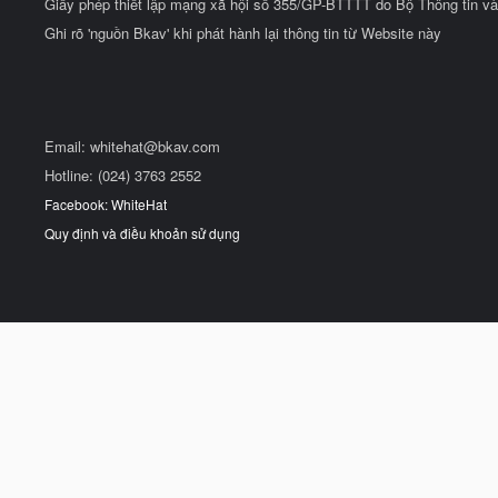
Giấy phép thiết lập mạng xã hội số 355/GP-BTTTT do Bộ Thông tin và
Ghi rõ 'nguồn Bkav' khi phát hành lại thông tin từ Website này
Email:
whitehat@bkav.com
Hotline: (024) 3763 2552
Facebook: WhiteHat
Quy định và điều khoản sử dụng