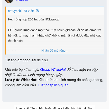
nhtuyenbk đã viết:
Re: Tổng hợp 200 tut của HCEgroup
HCEgroup lừng danh một thời, tuy nhiên giờ các lỗi đó đã được fix
hết rồi. tut này tham khảo chứ không mần ăn gì được đâu nhé các
thanh niên
Nhấn để mở rộng...
Link MF:
https://www.mediafire.com/?pm55krbicizbc
Tut anh cmt còn sài đc chứ
Mời các bạn tham gia
Group WhiteHat
để thảo luận và cập
nhật tin tức an ninh mạng hàng ngày.
Lưu ý từ WhiteHat:
Kiến thức an ninh mạng để phòng chống,
không làm điều xấu.
Luật pháp liên quan
Bạn phải đăng nhập hoặc đăng ký để phản hồi tại đây.