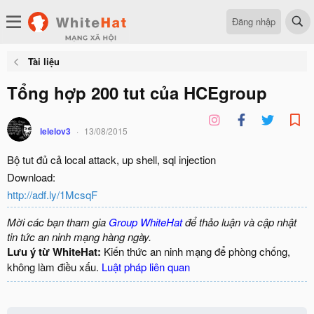
Đăng nhập
Tài liệu
Tổng hợp 200 tut của HCEgroup
lelelov3
13/08/2015
Bộ tut đủ cả local attack, up shell, sql injection
Download:
http://adf.ly/1McsqF
Mời các bạn tham gia
Group WhiteHat
để thảo luận và cập nhật
tin tức an ninh mạng hàng ngày.
Lưu ý từ WhiteHat:
Kiến thức an ninh mạng để phòng chống,
không làm điều xấu.
Luật pháp liên quan