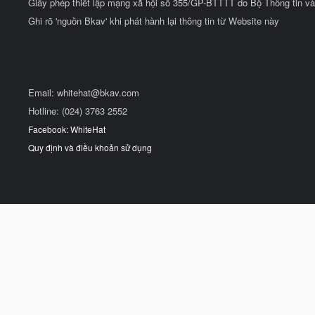
Giấy phép thiết lập mạng xã hội số 355/GP-BTTTT do Bộ Thông tin và
Ghi rõ 'nguồn Bkav' khi phát hành lại thông tin từ Website này
Email:
whitehat@bkav.com
Hotline: (024) 3763 2552
Facebook: WhiteHat
Quy định và điều khoản sử dụng