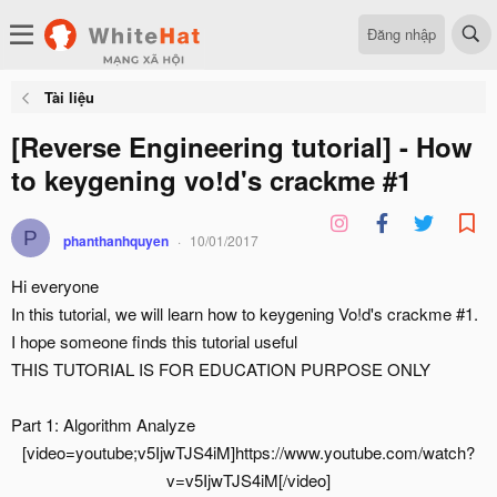
Đăng nhập
Tài liệu
[Reverse Engineering tutorial] - How
to keygening vo!d's crackme #1
P
phanthanhquyen
10/01/2017
Hi everyone
In this tutorial, we will learn how to keygening Vo!d's crackme #1.
I hope someone finds this tutorial useful
THIS TUTORIAL IS FOR EDUCATION PURPOSE ONLY
Part 1: Algorithm Analyze
[video=youtube;v5IjwTJS4iM]https://www.youtube.com/watch?
v=v5IjwTJS4iM[/video]​