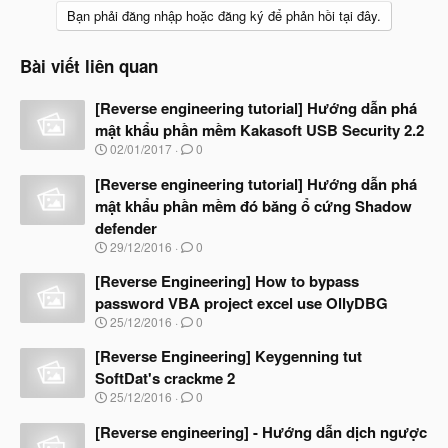
Bạn phải đăng nhập hoặc đăng ký để phản hồi tại đây.
Bài viết liên quan
[Reverse engineering tutorial] Hướng dẫn phá
mật khẩu phần mềm Kakasoft USB Security 2.2
N
02/01/2017
0
g
à
[Reverse engineering tutorial] Hướng dẫn phá
y
mật khẩu phần mềm đó băng ổ cứng Shadow
b
defender
ắ
t
N
29/12/2016
0
đ
g
ầ
à
[Reverse Engineering] How to bypass
u
y
password VBA project excel use OllyDBG
b
N
25/12/2016
0
ắ
g
t
à
[Reverse Engineering] Keygenning tut
đ
y
ầ
SoftDat's crackme 2
b
u
N
25/12/2016
0
ắ
g
t
à
[Reverse engineering] - Hướng dẫn dịch ngược
đ
y