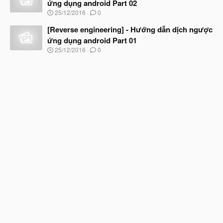
ầ
ứng dụng android Part 02
b
u
N
25/12/2016
0
ắ
g
t
à
[Reverse engineering] - Hướng dẫn dịch ngược
đ
y
ầ
ứng dụng android Part 01
b
u
N
25/12/2016
0
ắ
g
t
à
đ
y
ầ
b
u
ắ
t
đ
ầ
u