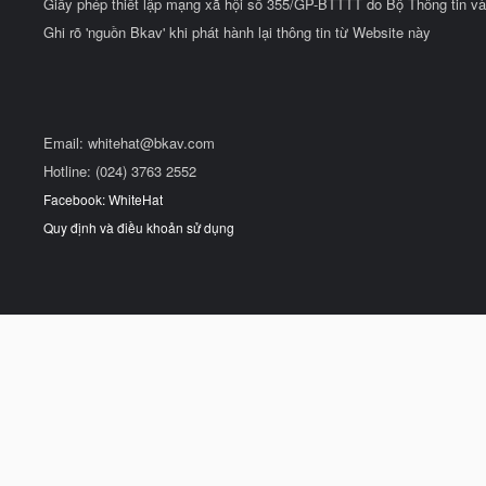
Giấy phép thiết lập mạng xã hội số 355/GP-BTTTT do Bộ Thông tin và
Ghi rõ 'nguồn Bkav' khi phát hành lại thông tin từ Website này
Email:
whitehat@bkav.com
Hotline: (024) 3763 2552
Facebook: WhiteHat
Quy định và điều khoản sử dụng