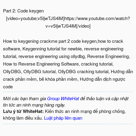
Part 2: Code keygen
[video=youtube;v5IjwTJS4iM]https://www.youtube.com/watch?
v=v5IjwTJS4iM[/video]​
How to keygening crackme part 2 code keygen,how to crack
software, Keygenning tutorial for newbie, reverse engineering
tutorial, reverse engineering using ollydbg, Reverse Engineering,
How to Reverse Engineering Software, cracking tutorial,
OllyDBG, OllyDBG tutorial, OllyDBG cracking tutorial, Hướng dẫn
crack phần mềm, bẻ khóa phần mềm, Hướng dẫn dịch ngược
code
Mời các bạn tham gia
Group WhiteHat
để thảo luận và cập nhật
tin tức an ninh mạng hàng ngày.
Lưu ý từ WhiteHat:
Kiến thức an ninh mạng để phòng chống,
không làm điều xấu.
Luật pháp liên quan