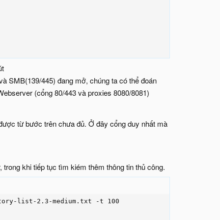
t​
) và SMB(139/445) đang mở, chúng ta có thể đoán
 Webserver (cổng 80/443 và proxies 8080/8081)
 được từ bước trên chưa đủ. Ở đây cổng duy nhất mà
trong khi tiếp tục tìm kiém thêm thông tin thủ công.
ory-list-2.3-medium.txt -t 100
