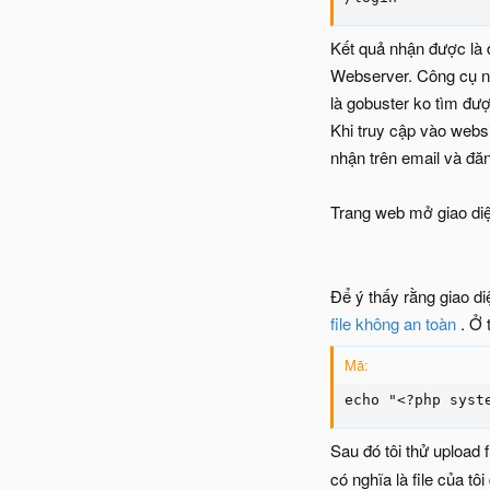
Kết quả nhận được là 
Webserver. Công cụ nà
là gobuster ko tìm đư
Khi truy cập vào websi
nhận trên email và đăn
Trang web mở giao diệ
Để ý thấy rằng giao di
file không an toàn
. Ở t
Mã:
echo "<?php syst
Sau đó tôi thử upload f
có nghĩa là file của tô