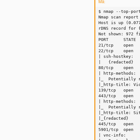
Mã:
$ nmap --top-por
Nmap scan report 
Host is up (0.077
rDNS record for {
Not shown: 972 fi
PORT      STATE  
21/tcp    open   
22/tcp    open   
| ssh-hostkey:

|   {redacted}

80/tcp    open   
| http-methods:

|_  Potentially r
|_http-title: Vic
139/tcp   open   
443/tcp   open   
| http-methods:

|_  Potentially r
|_http-title: Si
|_{redacted}

445/tcp   open   
5901/tcp  open   
| vnc-info:
