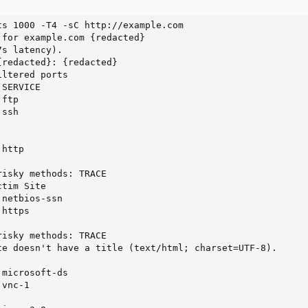
ts 1000 -T4 -sC http://example.com

for example.com {redacted}

s latency).

redacted}: {redacted}

ltered ports

SERVICE

ftp

ssh

http

isky methods: TRACE

tim Site

netbios-ssn

https

isky methods: TRACE

te doesn't have a title (text/html; charset=UTF-8).

microsoft-ds

vnc-1
