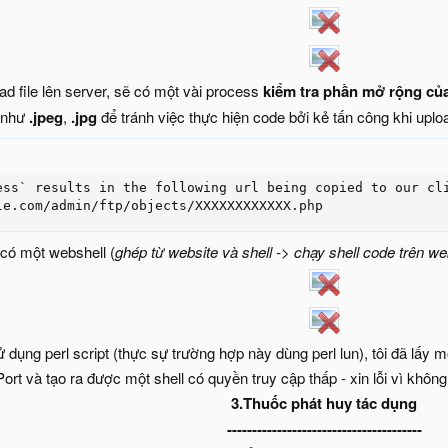
ad file lên server, sẽ có một vài process
kiểm tra phần mở rộng của f
 như
.jpeg
,
.jpg
để tránh việc thực hiện code bởi kẻ tấn công khi uplo
ess` results in the following url being copied to our cli
le.com/admin/ftp/objects/XXXXXXXXXXXX.php
 có một webshell (
ghép từ website và shell -> chạy shell code trên w
ử dụng perl script (thực sự trường hợp này dùng perl lun), tôi đã lấy
/Port và tạo ra được một shell có quyền truy cập thấp - xin lỗi vì khôn
3.Thuốc phát huy tác dụng
---------------------------------------