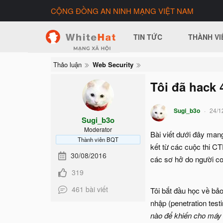
CỘNG ĐỒNG AN NINH MẠNG VIỆT NAM
TIN TỨC
THÀNH VI
Thảo luận
Web Security
Tôi đã hack 
Sugi_b3o
24/1
Sugi_b3o
Moderator
Bài viết dưới đây man
Thành viên BQT
kết từ các cuộc thi C
30/08/2016
các sơ hở do người cod
319
461 bài viết
Tôi bắt đầu học về bả
nhập (penetration test
nào để khiến cho máy 