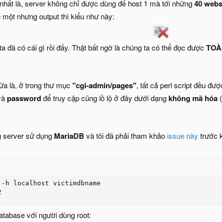
ờ nhất là, server không chỉ được dùng để host 1 mà tới những
40 webs
 một nhưng output thì kiểu như này:
ta đã có cái gì rồi đấy. Thật bất ngờ là chúng ta có thể đọc được
TOÀ
ữa là, ở trong thư mục
"cgi-admin/pages"
, tất cả perl script đều đư
và
password
để truy cập cũng lồ lộ ở đây dưới dạng
không mã hóa
(
g server sử dụng
MariaDB
và tôi đã phải tham khảo
issue này
trước k
-h localhost victimdbname

2
atabase với người dùng root: