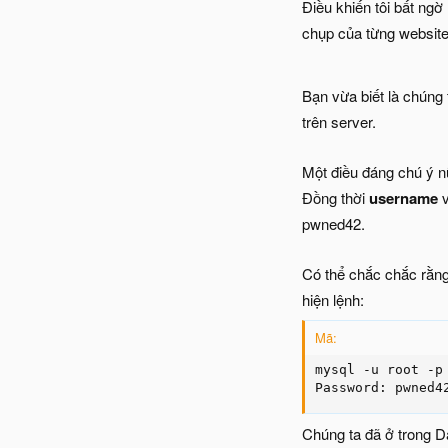
Điều khiến tôi bất ng
chụp của từng website
Bạn vừa biết là chúng 
trên server.
Một điều đáng chú ý n
Đồng thời
username
pwned42.
Có thể chắc chắc rằn
hiện lệnh:
Mã:
mysql -u root -p 
Password: pwned4
Chúng ta đã ở trong D