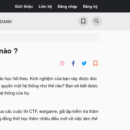
Giới thiệu
Liên hệ
Đăng nhập
Đăng ký
 DANH
 nào ?
hảo học hỏi theo. Kinh nghiệm của bạn này được đúc
m quyền một hệ thống như thế nào? Bạn sẽ biết được
hệ thống của họ.
ua các cuộc thi CTF, wargame, giả lập kiểm tra thâm
ing đồng thời học thêm nhiều điều mới về việc
làm thế