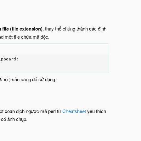
ile (file extension)
, thay thế chúng thành các định
ad một file chứa mã độc.
pboard:

eb
=) ) sẵn sàng để sử dụng:
 một đoạn dịch ngược mã perl từ
Cheatsheet
yêu thích
g có ảnh chụp.