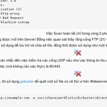
ion: 3.8

s:

ication (2)

http-proxy

 Bad Request

 blackice-icecap
Việc Scan hoàn tất chỉ trong vòng 2 phú
g được mở trên Server! Bằng việc quan sát thấy rằng cổng FTP (21
sử dụng để lưu trữ và chia sẻ file, đồng thời được sử dụng như một
cân nhắc đến việc kiểm tra các cổng UDP nếu như các thông tin thu
 tác (mà không cần xác thực) là 80/443.
, tôi sử dụng
gobuster
để quét một số file có vẻ
thú vị
trên Webserver, 
tp://example.com -w /usr/share/wordlists/dirbuster/direct