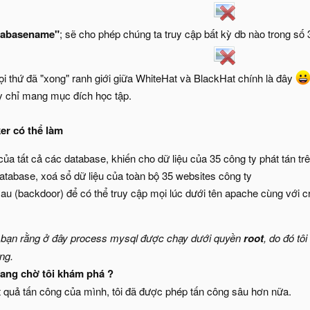
tabasename"
; sẽ cho phép chúng ta truy cập bất kỳ db nào trong s
ọi thứ đã "xong" ranh giới giữa WhiteHat và BlackHat chính là đây
y chỉ mang mục đích học tập.
r có thể làm
ủa tất cả các database, khiến cho dữ liệu của 35 công ty phát tán t
atabase, xoá sổ dữ liệu của toàn bộ 35 websites công ty
sau (backdoor) để có thể truy cập mọi lúc dưới tên apache cùng với c
c bạn rằng ở đây process mysql được chạy dưới quyền
root
, do đó tô
ng.
đang chờ tôi khám phá ?
ết quả tấn công của mình, tôi đã được phép tấn công sâu hơn nữa.