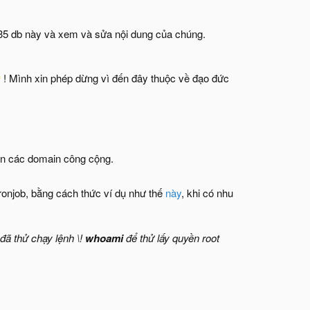
ố 35 db này và xem và sửa nội dung của chúng.
! Mình xin phép dừng vì đến đây thuộc về đạo đức
rên các domain công cộng.
ronjob, bằng cách thức ví dụ như thế
này
, khi có nhu
i đã thử chạy lệnh \!
whoami
để thử lấy quyền root