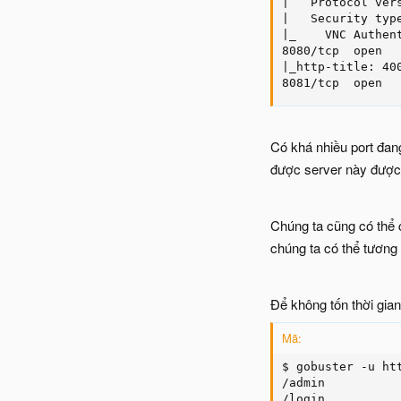
|   Protocol vers
|   Security type
|_    VNC Authent
8080/tcp  open   
|_http-title: 400
8081/tcp  open  
Có khá nhiều port đan
được server này được 
Chúng ta cũng có thể 
chúng ta có thể tương
Để không tốn thời gian
Mã:
$ gobuster -u ht
/admin

/login