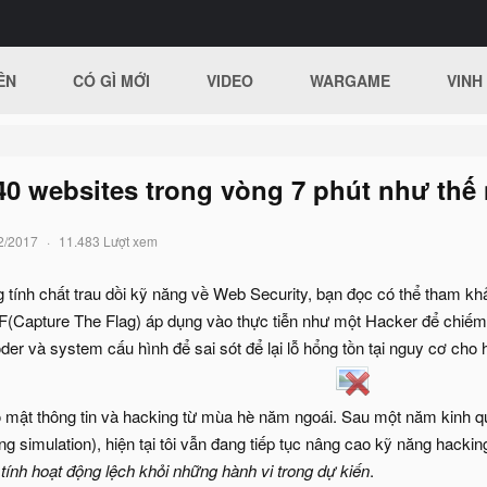
ÊN
CÓ GÌ MỚI
VIDEO
WARGAME
VINH
40 websites trong vòng 7 phút như thế
2/2017
11.483 Lượt xem
g tính chất trau dồi kỹ năng về Web Security, bạn đọc có thể tham k
TF(Capture The Flag) áp dụng vào thực tiễn như một Hacker để chiế
er và system cấu hình để sai sót để lại lỗ hổng tồn tại nguy cơ cho 
o mật thông tin và hacking từ mùa hè năm ngoái. Sau một năm kinh q
ing simulation), hiện tại tôi vẫn đang tiếp tục nâng cao kỹ năng hack
tính hoạt động lệch khỏi những hành vi trong dự kiến
.