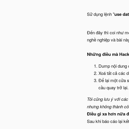
Sử dụng lệnh "
use da
Đến đây thì coi như m
nghề nghiệp và bài nà
Những điều mà Hacke
Dump nội dung c
Xoá tất cả các d
Để lại một cửa 
cầu quay trở lại.
Tôi cũng lưu ý với cá
nhưng không thành cô
Điều gì xa hơn nữa 
Sau khi báo cáo lại k