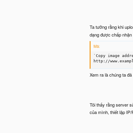
Ta tưởng rằng khi uplo
dạng được chấp nhận
Mã:
`Copy image addr
http://www.examp
Xem ra là chúng ta đã
Tôi thấy rằng server s
của mình, thiết lập IP