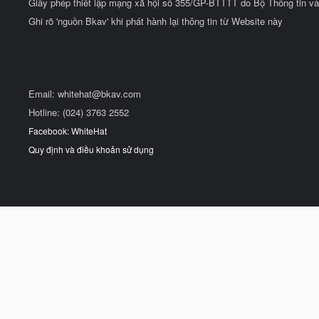
Giấy phép thiết lập mạng xã hội số 355/GP-BTTTT do Bộ Thông tin và
Ghi rõ 'nguồn Bkav' khi phát hành lại thông tin từ Website này
Email:
whitehat@bkav.com
Hotline: (024) 3763 2552
Facebook: WhiteHat
Quy định và điều khoản sử dụng