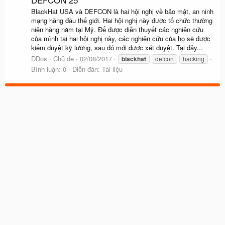
BlackHat USA và DEFCON là hai hội nghị về bảo mật, an ninh
mạng hàng đầu thế giới. Hai hội nghị này được tổ chức thường
niên hàng năm tại Mỹ. Để được diễn thuyết các nghiên cứu
của mình tại hai hội nghị này, các nghiên cứu của họ sẽ được
kiểm duyệt kỹ lưỡng, sau đó mới được xét duyệt. Tại đây...
DDos
Chủ đề
02/08/2017
blackhat
defcon
hacking
Bình luận: 0
Diễn đàn:
Tài liệu