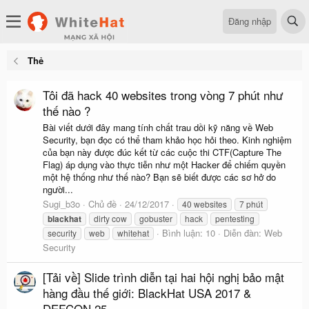
Đăng nhập
Thẻ
Tôi đã hack 40 websites trong vòng 7 phút như
thế nào ?
Bài viết dưới đây mang tính chất trau dồi kỹ năng về Web
Security, bạn đọc có thể tham khảo học hỏi theo. Kinh nghiệm
của bạn này được đúc kết từ các cuộc thi CTF(Capture The
Flag) áp dụng vào thực tiễn như một Hacker để chiếm quyền
một hệ thống như thế nào? Bạn sẽ biết được các sơ hở do
người...
Sugi_b3o
Chủ đề
24/12/2017
40 websites
7 phút
blackhat
dirty cow
gobuster
hack
pentesting
Bình luận: 10
Diễn đàn:
Web
security
web
whitehat
Security
[Tải về] Slide trình diễn tại hai hội nghị bảo mật
hàng đầu thế giới: BlackHat USA 2017 &
DEFCON 25