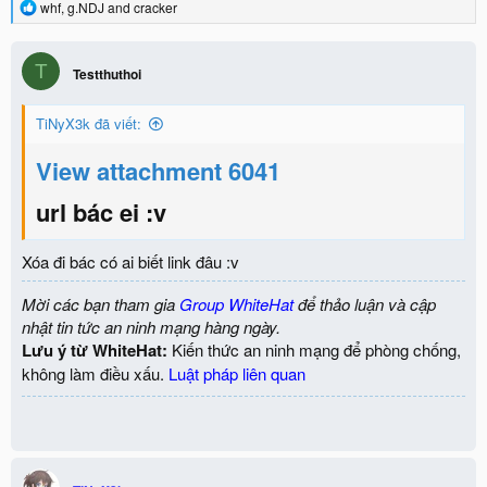
R
whf
,
g.NDJ
and
cracker
e
a
c
T
Testthuthoi
t
i
o
TiNyX3k đã viết:
n
s
:
View attachment 6041
url bác ei :v
Xóa đi bác có ai biết link đâu :v
Mời các bạn tham gia
Group WhiteHat
để thảo luận và cập
nhật tin tức an ninh mạng hàng ngày.
Lưu ý từ WhiteHat:
Kiến thức an ninh mạng để phòng chống,
không làm điều xấu.
Luật pháp liên quan