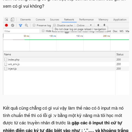
xem có gì vui không?
Kết quả cũng chẳng có gì vui vậy làm thế nào có ô input mà nó
tính chuẩn thế thì có lỗi gì :v bằng một kỹ năng mà tôi học mót
được từ các truyền nhân đi trước là
gặp các ô input thì cứ tự
nhiên điền các ký tự đặc biệt vào như : ‘,”,… và khoảng trắng