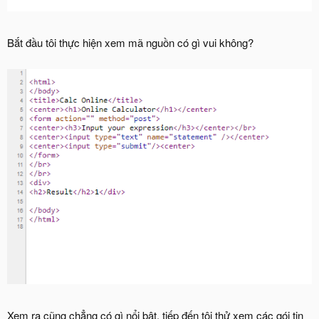
Bắt đầu tôi thực hiện xem mã nguồn có gì vui không?
Xem ra cũng chẳng có gì nổi bật, tiếp đến tôi thử xem các gói tin