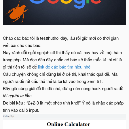
Chào các bác tôi là testthuthoi đây, lâu rồi giờ mới có thời gian
viết bài cho các bác.
Nay rảnh dỗi ngồi nghịch ctf thì thấy có cái hay hay về một hàm
trong php. Mà đọc đến đây chắc có bác sẽ thắc mắc kì thi ctf là
gì thì tiện tôi sẽ để
link để các bác tìm hiểu nhé
!
Câu chuyện không chỉ dừng lại ở đề thi, khai thác quá dễ. Mà
người ra đề rất cẩu thả thế là tôi lọt vào trong xem tí ti.
Bây giờ cùng giải đề thi đã nhé, đừng nôn nóng hack người ra đề
tội người ta lắm.
Đề bài kêu : “2+2-3 là một phép tính khó!” Ý nó là nhập các phép
tính vào cái ô input.