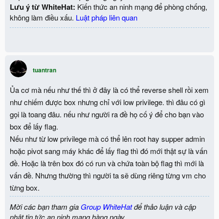
Lưu ý từ WhiteHat:
Kiến thức an ninh mạng để phòng chống,
không làm điều xấu.
Luật pháp liên quan
tuantran
Ủa cơ mà nếu như thế thì ở đây là có thể reverse shell rồi xem
như chiếm được box nhưng chỉ với low privilege. thì đâu có gì
gọi là toang đâu. nếu như người ra đề họ cố ý để cho bạn vào
box để lấy flag.
Nếu như từ low privilege mà có thể lên root hay supper admin
hoặc pivot sang máy khác để lấy flag thì đó mới thật sự là vấn
đề. Hoặc là trên box đó có run và chứa toàn bộ flag thì mới là
vấn đề. Nhưng thường thì người ta sẽ dùng riêng từng vm cho
từng box.
Mời các bạn tham gia
Group WhiteHat
để thảo luận và cập
nhật tin tức an ninh mạng hàng ngày.