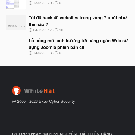
b
N
13/09/2020
0
ầ
ắ
g
u
t
à
đ
Tôi đã hack 40 websites trong vòng 7 phút như
y
ầ
b
thế nào ?
u
ắ
N
24/12/2017
10
t
g
đ
à
Lỗ hổng mới ảnh hưởng tới hàng ngàn Web sử
ầ
y
u
dụng Joomla phiên bản cũ
b
N
14/08/2013
0
ắ
g
t
à
đ
y
ầ
b
u
ắ
t
đ
ầ
u
@ 2009 -
2026
Bkav Cyber Security
Chịu trách nhiệm nội dung: NGUYỄN THẢO DIỄM HẰNG