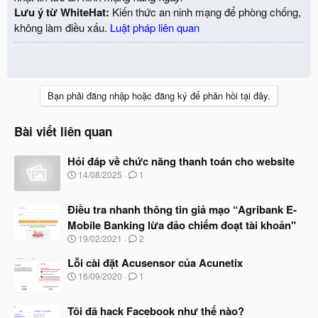
Lưu ý từ WhiteHat:
Kiến thức an ninh mạng để phòng chống,
không làm điều xấu.
Luật pháp liên quan
Bạn phải đăng nhập hoặc đăng ký để phản hồi tại đây.
Bài viết liên quan
Hỏi đáp về chức năng thanh toán cho website
N
14/08/2025
1
g
à
Điều tra nhanh thông tin giả mạo “Agribank E-
y
b
Mobile Banking lừa đảo chiếm đoạt tài khoản"
ắ
N
19/02/2021
2
t
g
đ
à
Lỗi cài đặt Acusensor của Acunetix
ầ
y
N
u
16/09/2020
1
b
g
ắ
à
t
Tôi đã hack Facebook như thế nào?
y
đ