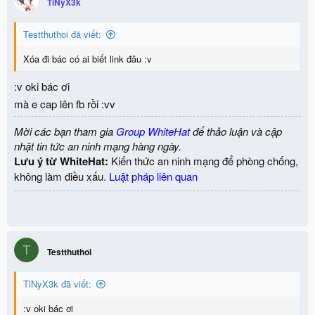
TiNyX3k
Testthuthoi đã viết:
Xóa đi bác có ai biết link đâu :v
:v oki bác ơi
mà e cap lên fb rồi :vv
Mời các bạn tham gia
Group WhiteHat
để thảo luận và cập
nhật tin tức an ninh mạng hàng ngày.
Lưu ý từ WhiteHat:
Kiến thức an ninh mạng để phòng chống,
không làm điều xấu.
Luật pháp liên quan
T
Testthuthoi
TiNyX3k đã viết:
:v oki bác ơi