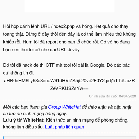
Hồi hộp đánh lênh URL /index2.php và hóng. Kết quả cho thấy
toang thật. Dừng ở đây thôi đến đây là có thể làm nhiều thử khủng
khiếp rồi. Hum tôi đã report cho ban tổ chức rồi. Có vẻ họ đang
bận nên thôi tôi cứ che cái URL đi vậy.
Đó tôi đã hack đề thi CTF mà tool tôi xài là Google. Đó các bác
cứ không tin đi.
aHR0cHM6Ly93d3cueW91dHViZS5jb20vd2F0Y2g/dj1iTTdUbzR
ZeVRKUSZsYw==​
Chỉnh sửa lần cuối:
04/04/2020
Mời các bạn tham gia
Group WhiteHat
để thảo luận và cập nhật
tin tức an ninh mạng hàng ngày.
Lưu ý từ WhiteHat:
Kiến thức an ninh mạng để phòng chống,
không làm điều xấu.
Luật pháp liên quan