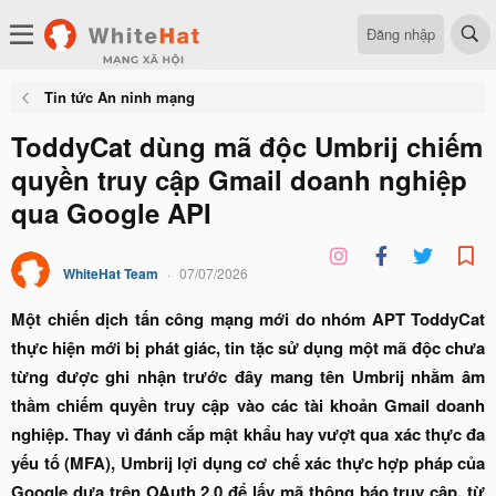
Đăng nhập
Tin tức An ninh mạng
ToddyCat dùng mã độc Umbrij chiếm
quyền truy cập Gmail doanh nghiệp
qua Google API
WhiteHat Team
07/07/2026
Một chiến dịch tấn công mạng mới do nhóm APT ToddyCat
thực hiện mới bị phát giác, tin tặc sử dụng một mã độc chưa
từng được ghi nhận trước đây mang tên Umbrij nhằm âm
thầm chiếm quyền truy cập vào các tài khoản Gmail doanh
nghiệp. Thay vì đánh cắp mật khẩu hay vượt qua xác thực đa
yếu tố (MFA), Umbrij lợi dụng cơ chế xác thực hợp pháp của
Google dựa trên OAuth 2.0 để lấy mã thông báo truy cập, từ