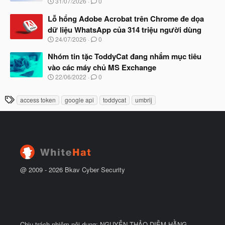
N
31/07/2026
0
ắ
g
t
à
Lỗ hổng Adobe Acrobat trên Chrome đe dọa
đ
y
ầ
dữ liệu WhatsApp của 314 triệu người dùng
b
u
N
24/07/2026
0
ắ
g
t
à
Nhóm tin tặc ToddyCat đang nhắm mục tiêu
đ
y
ầ
vào các máy chủ MS Exchange
b
u
N
22/06/2022
0
ắ
g
t
à
đ
T
access token
google api
toddycat
umbrij
y
ầ
h
b
u
ắ
ẻ
t
đ
ầ
u
@ 2009 -
2026
Bkav Cyber Security
Chịu trách nhiệm nội dung: NGUYỄN THẢO DIỄM HẰNG