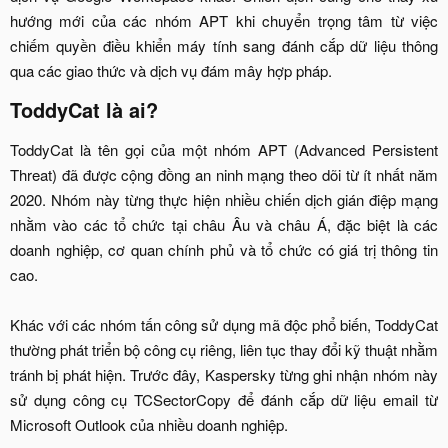
hướng mới của các nhóm APT khi chuyển trọng tâm từ việc
chiếm quyền điều khiển máy tính sang đánh cắp dữ liệu thông
qua các giao thức và dịch vụ đám mây hợp pháp.​
ToddyCat là ai?​
ToddyCat là tên gọi của một nhóm APT (Advanced Persistent
Threat) đã được cộng đồng an ninh mạng theo dõi từ ít nhất năm
2020. Nhóm này từng thực hiện nhiều chiến dịch gián điệp mạng
nhằm vào các tổ chức tại châu Âu và châu Á, đặc biệt là các
doanh nghiệp, cơ quan chính phủ và tổ chức có giá trị thông tin
cao.
Khác với các nhóm tấn công sử dụng mã độc phổ biến, ToddyCat
thường phát triển bộ công cụ riêng, liên tục thay đổi kỹ thuật nhằm
tránh bị phát hiện. Trước đây, Kaspersky từng ghi nhận nhóm này
sử dụng công cụ TCSectorCopy để đánh cắp dữ liệu email từ
Microsoft Outlook của nhiều doanh nghiệp.