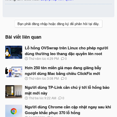
Bạn phải đăng nhập hoặc đăng ký để phản hồi tại đây.
Bài viết liên quan
Lỗ hổng OVSwrap trên Linux cho phép người
dùng thường leo thang đặc quyền lên root
N
Thứ năm lúc 4:29 PM
0
g
à
Hơn 250 tên miền giả mạo đang giăng bẫy
y
người dùng Mac bằng chiêu ClickFix mới
b
N
Thứ năm lúc 3:08 PM
0
ắ
g
t
à
Người dùng TP-Link cần chú ý tới lỗ hổng bảo
đ
y
ầ
mật mới này
b
u
N
Thứ ba lúc 9:22 AM
0
ắ
g
t
à
Người dùng Chrome cần cập nhật ngay sau khi
đ
y
ầ
Google khắc phục 370 lỗ hổng
b
u