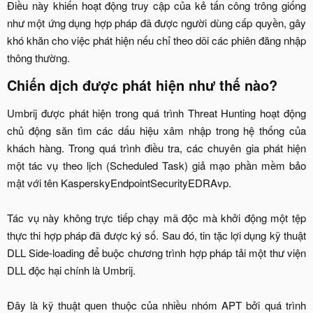
Điều này khiến hoạt động truy cập của kẻ tấn công trông giống
như một ứng dụng hợp pháp đã được người dùng cấp quyền, gây
khó khăn cho việc phát hiện nếu chỉ theo dõi các phiên đăng nhập
thông thường.​
Chiến dịch được phát hiện như thế nào?​
Umbrij được phát hiện trong quá trình Threat Hunting hoạt động
chủ động săn tìm các dấu hiệu xâm nhập trong hệ thống của
khách hàng. Trong quá trình điều tra, các chuyên gia phát hiện
một tác vụ theo lịch (Scheduled Task) giả mạo phần mềm bảo
mật với tên KasperskyEndpointSecurityEDRAvp.
Tác vụ này không trực tiếp chạy mã độc mà khởi động một tệp
thực thi hợp pháp đã được ký số. Sau đó, tin tặc lợi dụng kỹ thuật
DLL Side-loading để buộc chương trình hợp pháp tải một thư viện
DLL độc hại chính là Umbrij.
Đây là kỹ thuật quen thuộc của nhiều nhóm APT bởi quá trình