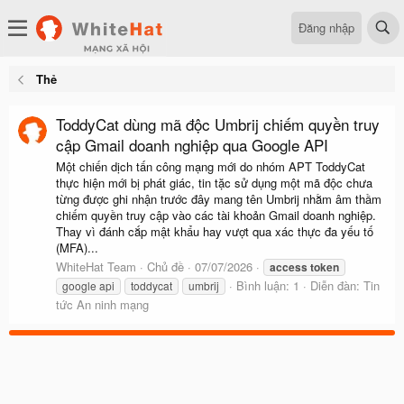
Đăng nhập
Thẻ
ToddyCat dùng mã độc Umbrij chiếm quyền truy
cập Gmail doanh nghiệp qua Google API
Một chiến dịch tấn công mạng mới do nhóm APT ToddyCat
thực hiện mới bị phát giác, tin tặc sử dụng một mã độc chưa
từng được ghi nhận trước đây mang tên Umbrij nhằm âm thầm
chiếm quyền truy cập vào các tài khoản Gmail doanh nghiệp.
Thay vì đánh cắp mật khẩu hay vượt qua xác thực đa yếu tố
(MFA)...
WhiteHat Team
Chủ đề
07/07/2026
access
token
Bình luận: 1
Diễn đàn:
Tin
google api
toddycat
umbrij
tức An ninh mạng