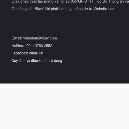
Giấy phép thiết lập mạng xã hội số 355/GP-BTTTT do Bộ Thông tin và
Ghi rõ 'nguồn Bkav' khi phát hành lại thông tin từ Website này
Email:
whitehat@bkav.com
Hotline: (024) 3763 2552
Facebook: WhiteHat
Quy định và điều khoản sử dụng