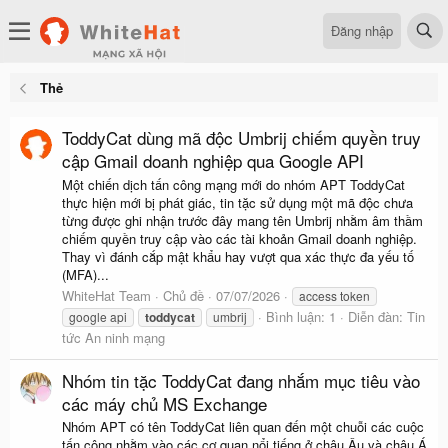
Đăng nhập
Thẻ
ToddyCat dùng mã độc Umbrij chiếm quyền truy
cập Gmail doanh nghiệp qua Google API
Một chiến dịch tấn công mạng mới do nhóm APT ToddyCat
thực hiện mới bị phát giác, tin tặc sử dụng một mã độc chưa
từng được ghi nhận trước đây mang tên Umbrij nhằm âm thầm
chiếm quyền truy cập vào các tài khoản Gmail doanh nghiệp.
Thay vì đánh cắp mật khẩu hay vượt qua xác thực đa yếu tố
(MFA)...
WhiteHat Team
Chủ đề
07/07/2026
access token
Bình luận: 1
Diễn đàn:
Tin
google api
toddycat
umbrij
tức An ninh mạng
Nhóm tin tặc ToddyCat đang nhắm mục tiêu vào
các máy chủ MS Exchange
Nhóm APT có tên ToddyCat liên quan đến một chuỗi các cuộc
tấn công nhằm vào các cơ quan nổi tiếng ở châu Âu và châu Á