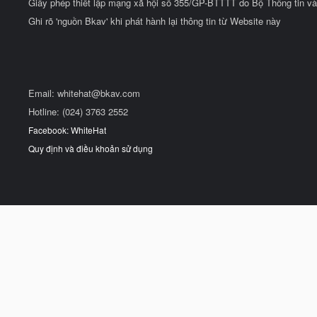
Giấy phép thiết lập mạng xã hội số 355/GP-BTTTT do Bộ Thông tin và
Ghi rõ 'nguồn Bkav' khi phát hành lại thông tin từ Website này
Email:
whitehat@bkav.com
Hotline: (024) 3763 2552
Facebook: WhiteHat
Quy định và điều khoản sử dụng