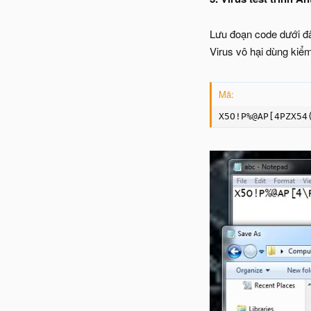
Lưu đoạn code dưới đây
Virus vô hại dùng kiểm
Mã:
X5O!P%@AP[4PZX54