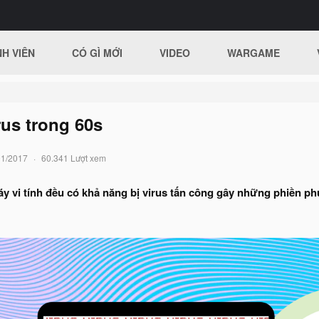
H VIÊN
CÓ GÌ MỚI
VIDEO
WARGAME
rus trong 60s
01/2017
60.341 Lượt xem
y vi tính đều có khả năng bị virus tấn công gây những phiền phức 