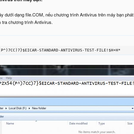
 dưới dạng file.COM, nếu chương trình Antivirus trên máy bạn phát hi
 tra chương trình Antivirus.
(P^)7CC)7}$EICAR-STANDARD-ANTIVIRUS-TEST-FILE!$H+H*