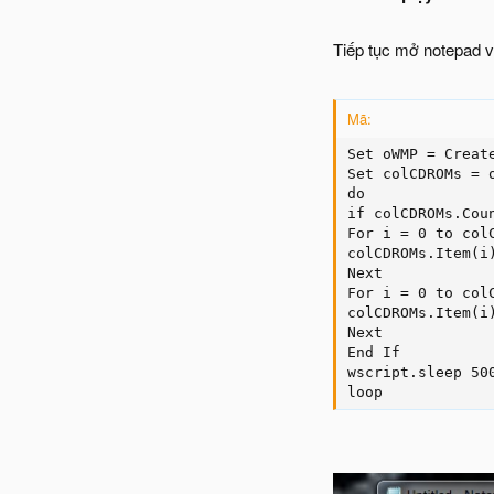
Tiếp tục mở notepad v
Mã:
Set oWMP = Create
Set colCDROMs = o
do

if colCDROMs.Coun
For i = 0 to colC
colCDROMs.Item(i)
Next

For i = 0 to colC
colCDROMs.Item(i)
Next

End If

wscript.sleep 500
loop