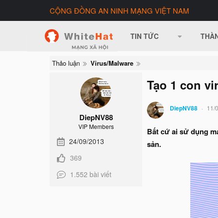
CỘNG ĐỒNG AN NINH MẠNG VIỆT NAM
TIN TỨC
THÀN
Thảo luận
Virus/Malware
Tạo 1 con vi
DiepNV88
11/
DiepNV88
VIP Members
Bất cứ ai sử dụng má
24/09/2013
sản.
369
1.552 bài viết