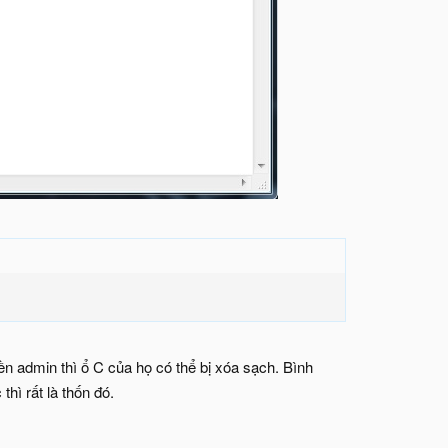
ền admin thì ổ C của họ có thể bị xóa sạch. Bình
hì rất là thốn đó.