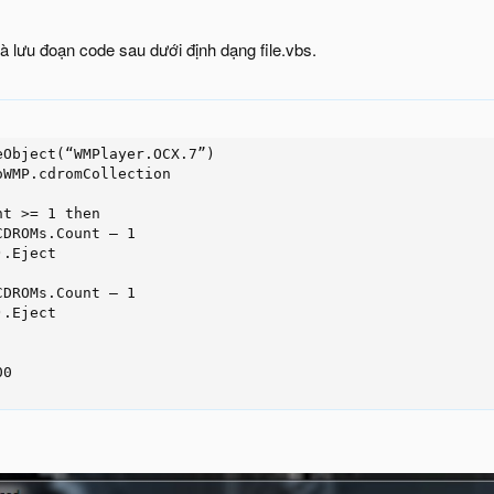
à lưu đoạn code sau dưới định dạng file.vbs.
Object(“WMPlayer.OCX.7”)

WMP.cdromCollection

t >= 1 then

DROMs.Count – 1

.Eject

DROMs.Count – 1

.Eject

0
