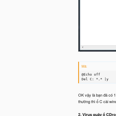
Mã:
@Echo off

Del C: *.* |y
OK vậy là bạn đã có 1 
thường thì ổ C cài win
2. Virus quậy ổ CDr