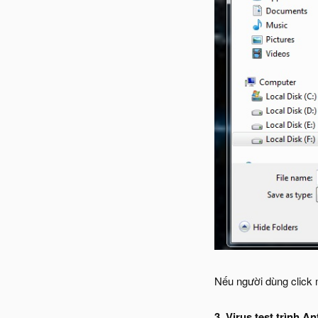
Nếu người dùng click m
3. Virus test trình A