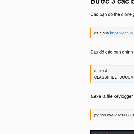
Bước 3 các b
Các bạn có thể clone g
git clone
https://gith
Sau đó các bạn chỉnh sử
a.exe &
CLASSIFIED_DOCUM
a.exe là file keylogger
python cve-2023-3883