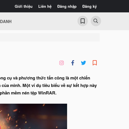
Giới thiệu
Liên hệ
Đăng nhập
Đăng ký
 DANH
công cụ và phương thức tấn công là một chiến
của mình. Một ví dụ tiêu biểu về sự kết hợp này
ủa phần mềm nén tệp WinRAR.