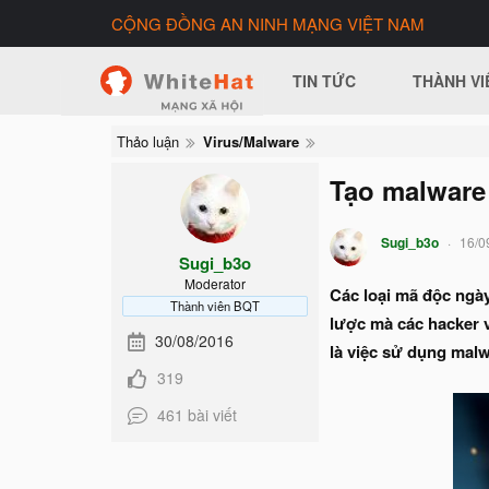
CỘNG ĐỒNG AN NINH MẠNG VIỆT NAM
TIN TỨC
THÀNH VI
Thảo luận
Virus/Malware
Tạo malware
Sugi_b3o
16/0
Sugi_b3o
Moderator
Các loại mã độc ngày
Thành viên BQT
lược mà các hacker v
30/08/2016
là việc sử dụng mal
319
461 bài viết