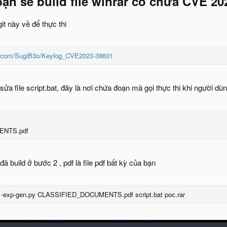
ạn sẽ build file winrar có chứa CVE 2
it này về để thực thi
ub.com/SugiB3o/Keylog_CVE2023-38831
a file script.bat, đây là nơi chứa đoạn mã gọi thực thi khi người dùng 
ENTS.pdf
 đã build ở bước 2 , pdf là file pdf bất kỳ của bạn
1-exp-gen.py CLASSIFIED_DOCUMENTS.pdf script.bat poc.rar