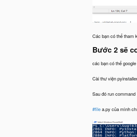
Các bạn có thể tham 
Bước 2 sẽ co
các bạn có thể googl
Cài thư viện pyinstalle
Sau đó run command
#file
a.py của mình chí