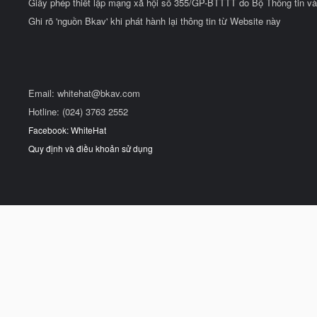
Giấy phép thiết lập mạng xã hội số 355/GP-BTTTT do Bộ Thông tin và
Ghi rõ 'nguồn Bkav' khi phát hành lại thông tin từ Website này
Email:
whitehat@bkav.com
Hotline: (024) 3763 2552
Facebook: WhiteHat
Quy định và điều khoản sử dụng