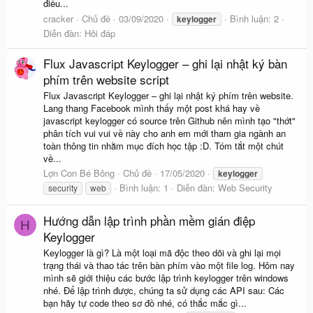
điều...
cracker
Chủ đề
03/09/2020
Bình luận: 2
keylogger
Diễn đàn:
Hỏi đáp
Flux Javascript Keylogger – ghi lại nhật ký bàn
phím trên website script
Flux Javascript Keylogger – ghi lại nhật ký phím trên website.
Lang thang Facebook mình thấy một post khá hay về
javascript keylogger có source trên Github nên mình tạo "thớt"
phân tích vui vui về này cho anh em mới tham gia ngành an
toàn thông tin nhằm mục đích học tập :D. Tóm tắt một chút
về...
Lợn Con Bé Bỏng
Chủ đề
17/05/2020
keylogger
Bình luận: 1
Diễn đàn:
Web Security
security
web
Hướng dẫn lập trình phần mềm gián điệp
H
Keylogger
Keylogger là gì? Là một loại mã độc theo dõi và ghi lại mọi
trạng thái và thao tác trên bàn phím vào một file log. Hôm nay
mình sẽ giới thiệu các bước lập trình keylogger trên windows
nhé. Để lập trình được, chúng ta sử dụng các API sau: Các
bạn hãy tự code theo sơ đồ nhé, có thắc mắc gì...