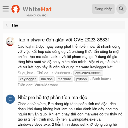
Đăng nhập
Thẻ
Tạo malware đơn giản với CVE-2023-38831
Các loại mã độc ngày càng phát triển biến hóa rất nhanh cộng
với việc kết hợp các công cụ và phương thức tấn công là một
chiến lược mà các hacker và tội phạm mạng sử dụng để gia
tăng hiệu suất và độ nguy hiểm của mình. Một ví dụ tiêu biểu
về sự kết hợp này là việc sử dụng malware keylogger kết...
Sugi_b3o
Chủ đề
16/09/2023
cve-2023-38831
Bình luận: 0
keylogger
mã độc
malware
python
Diễn đàn:
Virus/Malware
Nhờ pro hỗ trợ phân tích mã độc
C
Chào anh/chị/em, Em đang tập tành phân tích mã độc, đến
đoạn khó đang không biết làm như nào đành lên đây nhờ mọi
người tư vấn giúp. Khi em chạy thử con malware đó thì thấy nó
tạo ra 2 tiến trình mới, lấy tên là winupdate.exe và
windowsvideos.exe, 2 tiến trình được set khởi động cùng hệ