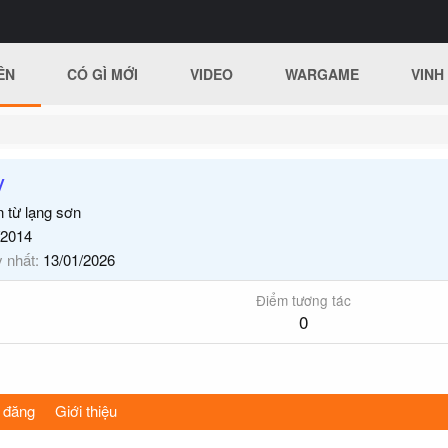
ÊN
CÓ GÌ MỚI
VIDEO
WARGAME
VINH
y
n từ
lạng sơn
/2014
y nhất
13/01/2026
Điểm tương tác
0
 đăng
Giới thiệu