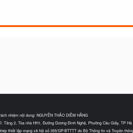
trách nhiệm nội dung: NGUYỄN THẢO DIỄM HẰNG
hỉ: Tầng 2, Tòa nhà HH1, Đường Dương Đình Nghệ, Phường Cầu Giấy, TP Hà 
phép thiết lập mạng xã hội số 355/GP-BTTTT do Bộ Thông tin và Truyền thôn