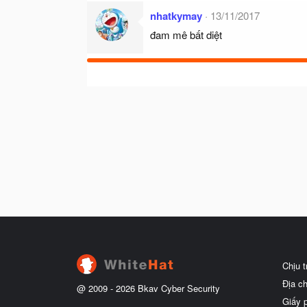
nhatkymay
13/11/2017
đam mê bất diệt
Chịu 
Địa c
@ 2009 -
2026
Bkav Cyber Security
Giấy 