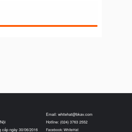
Email:
whitehat@bkav.com
Nội
Hotline: (024) 3763 2552
g cấp ngày 30/06/2016
Facebook: WhiteHat