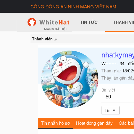
CỘNG ĐỒNG AN NINH MẠNG VIỆT NAM
TIN TỨC
THÀNH VI
Thành viên
nhatkyma
W-------
·
34
·
đế
Tham gia
18/02
Thấy lần gần đâ
Bài viết
50
Tìm
Tin nhắn hồ sơ
Hoạt động gần đây
Các bài