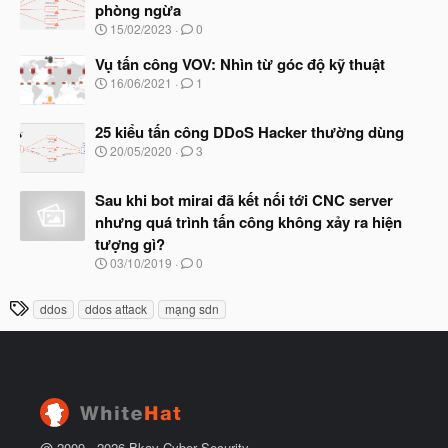
y
ầ
phòng ngừa
b
u
N
15/02/2023
0
ắ
g
t
à
Vụ tấn công VOV: Nhìn từ góc độ kỹ thuật
đ
y
ầ
N
16/06/2021
1
b
u
g
ắ
à
t
25 kiểu tấn công DDoS Hacker thường dùng
y
đ
b
N
20/05/2020
3
ầ
ắ
g
u
t
à
đ
Sau khi bot mirai đã kết nối tới CNC server
y
ầ
b
nhưng quá trình tấn công không xảy ra hiện
u
ắ
tượng gì?
t
đ
N
03/10/2019
0
ầ
g
u
à
T
ddos
ddos attack
mạng sdn
y
h
b
ắ
ẻ
t
đ
ầ
u
@ 2009 -
2026
Bkav Cyber Security