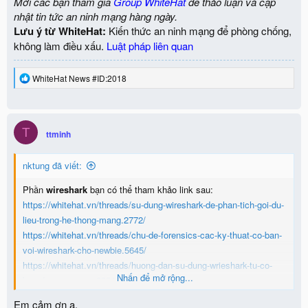
Mời các bạn tham gia
Group WhiteHat
để thảo luận và cập
nhật tin tức an ninh mạng hàng ngày.
Lưu ý từ WhiteHat:
Kiến thức an ninh mạng để phòng chống,
không làm điều xấu.
Luật pháp liên quan
R
WhiteHat News #ID:2018
e
a
c
t
T
i
ttminh
o
n
nktung đã viết:
s
:
Phần
wireshark
bạn có thể tham khảo link sau:
https://whitehat.vn/threads/su-dung-wireshark-de-phan-tich-goi-du-
lieu-trong-he-thong-mang.2772/
https://whitehat.vn/threads/chu-de-forensics-cac-ky-thuat-co-ban-
voi-wireshark-cho-newbie.5645/
https://whitehat.vn/threads/huong-dan-su-dung-wrieshark-tu-co-
Nhấn để mở rộng...
ban-den-nang-cao.3354/
Em cảm ơn a.