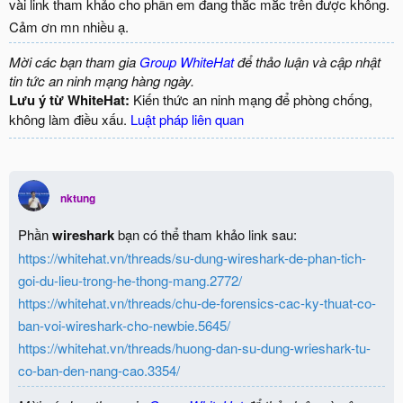
vài link tham khảo cho phần em đang thắc mắc trên được không.
Cảm ơn mn nhiều ạ.
Mời các bạn tham gia
Group WhiteHat
để thảo luận và cập nhật
tin tức an ninh mạng hàng ngày.
Lưu ý từ WhiteHat:
Kiến thức an ninh mạng để phòng chống,
không làm điều xấu.
Luật pháp liên quan
nktung
Phần
wireshark
bạn có thể tham khảo link sau:
https://whitehat.vn/threads/su-dung-wireshark-de-phan-tich-
goi-du-lieu-trong-he-thong-mang.2772/
https://whitehat.vn/threads/chu-de-forensics-cac-ky-thuat-co-
ban-voi-wireshark-cho-newbie.5645/
https://whitehat.vn/threads/huong-dan-su-dung-wrieshark-tu-
co-ban-den-nang-cao.3354/