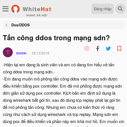
Đăng nhập
Dos/DDOS
Tấn công ddos trong mạng sdn?
T
ttminh
25/12/2018
-Hiện tại em đang là sinh viên và em có đang tìm hiểu về tấn
công ddos trong mạng sdn.-
-Em đang muốn mô phỏng tấn công ddos vào mạng sdn được
điều khiển bằng pox controller. Em đã mô phỏng được mạng sdn
đơn giản sử dụng pox controller. Kịch bản em định sử dụng là
dùng wireshark bắt gói tin, sau đó dùng tcp replay phát lại gói tin
để mô phỏng tấn công. Nhưng em chưa có kiến thức rõ ràng
cũng như cách sử dụng wireshark và tcp replay. Mạng sdn em
dùng pox để điều khiển và phần này em khá mơ hồ. Em muốn xin