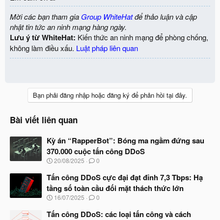
Mời các bạn tham gia
Group WhiteHat
để thảo luận và cập
nhật tin tức an ninh mạng hàng ngày.
Lưu ý từ WhiteHat:
Kiến thức an ninh mạng để phòng chống,
không làm điều xấu.
Luật pháp liên quan
Bạn phải đăng nhập hoặc đăng ký để phản hồi tại đây.
Bài viết liên quan
Kỳ án “RapperBot”: Bóng ma ngầm đứng sau
370.000 cuộc tấn công DDoS
N
20/08/2025
0
g
à
Tấn công DDoS cực đại đạt đỉnh 7,3 Tbps: Hạ
y
tầng số toàn cầu đối mặt thách thức lớn
b
N
16/07/2025
0
ắ
g
t
à
Tấn công DDoS: các loại tấn công và cách
đ