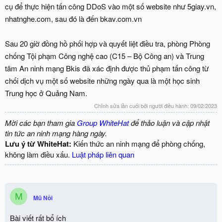
cụ để thực hiện tấn công DDoS vào một số website như 5giay.vn,
nhatnghe.com, sau đó là đến bkav.com.vn
Sau 20 giờ đồng hồ phối hợp và quyết liệt điều tra, phòng Phòng
chống Tội phạm Công nghệ cao (C15 – Bộ Công an) và Trung
tâm An ninh mạng Bkis đã xác định được thủ phạm tấn công từ
chối dịch vụ một số website những ngày qua là một học sinh
Trung học ở Quảng Nam.
Chỉnh sửa lần cuối bởi người điều hành:
09/02/2023
Mời các bạn tham gia
Group WhiteHat
để thảo luận và cập nhật
tin tức an ninh mạng hàng ngày.
Lưu ý từ WhiteHat:
Kiến thức an ninh mạng để phòng chống,
không làm điều xấu.
Luật pháp liên quan
M
Mũ Nồi
Bài viết rất bổ ích