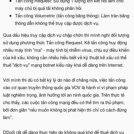
Tấn công Request: Sử dụng 1 lượng lớn kết nối làm cho
máy chủ bị quá tải không phản hồi
Tấn công Volumetric (tấn công băng thông): Làm tràn băng
thông dẫn không thể truy cập được dịch vụ.
Qua dấu hiệu truy cập dịch vụ chập chờn thì mình nghĩ đối tượng
sử dụng phương thức Tấn công Request. Kẻ tấn công huy động
nhiều máy tính "ma" - máy tính bị nhiễm virus, chịu sự điều khiển
của kẻ xấu, không cần nhiều hiểu biết về kỹ thuật kẻ xấu có thể
thuê "dịch vụ" mạng botnet kiểu này khá dễ dàng trên Internet.
Với mình thì dù có bất kỳ lý do nào đi chăng nữa, việc tấn công
vào cơ quan truyền thông quốc gia VOV là hành vi vi phạm pháp
luật nghiêm trọng, ảnh hưởng tới an ninh quốc gia. Trên thực tế
cho thấy, các cuộc tấn công mạng đều có thể tìm ra thủ phạm,
bởi đơn giản “nếu muốn không bị phát hiện thì chỉ có cách đừng
làm”.
DDoS rất dễ dàng thực hiện do không quá khó để thuê dịch vụ