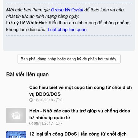
Mời các bạn tham gia
Group WhiteHat
để thảo luận và cập
nhật tin tức an ninh mạng hàng ngày.
Lưu ý từ WhiteHat:
Kiến thức an ninh mạng để phòng chống,
không làm điều xấu.
Luật pháp liên quan
Bạn phải đăng nhập hoặc đăng ký để phản hồi tại đây.
Bài viết liên quan
Các hiểu biết về một cuộc tấn công từ chối dịch
vụ DDOS/DOS
N
12/10/2018
0
g
à
Help - Nhờ các cao thủ trợ giúp vụ chống ddos
y
từ nhiều ip quốc tế
b
N
08/11/2017
7
ắ
g
t
à
12 loại tấn công DDoS | tấn công từ chối dịch
đ
y