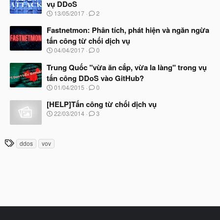
ầ
vụ DDoS
b
u
N
13/05/2017
2
ắ
g
t
à
Fastnetmon: Phân tích, phát hiện và ngăn ngừa
đ
y
ầ
tấn công từ chối dịch vụ
b
u
N
04/04/2017
0
ắ
g
t
à
Trung Quốc "vừa ăn cắp, vừa la làng" trong vụ
đ
y
ầ
tấn công DDoS vào GitHub?
b
u
N
01/04/2015
0
ắ
g
t
à
[HELP]Tấn công từ chối dịch vụ
đ
y
ầ
N
22/03/2014
3
b
u
g
ắ
à
t
y
T
đ
ddos
vov
b
ầ
h
ắ
u
t
ẻ
đ
ầ
u