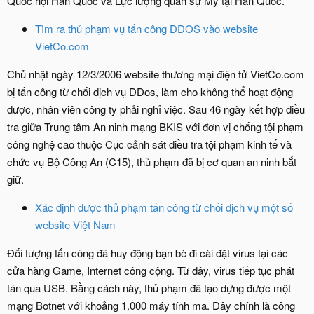
Quốc hội Hàn Quốc và Lực lượng quân sự Mỹ tại Hàn Quốc.
Tìm ra thủ phạm vụ tấn công DDOS vào website
VietCo.com
Chủ nhật ngày 12/3/2006 website thương mại điện tử VietCo.com
bị tấn công từ chối dịch vụ DDos, làm cho không thể hoạt động
được, nhân viên công ty phải nghỉ việc. Sau 46 ngày kết hợp điều
tra giữa Trung tâm An ninh mạng BKIS với đơn vị chống tội phạm
công nghệ cao thuộc Cục cảnh sát điều tra tội phạm kinh tế và
chức vụ Bộ Công An (C15), thủ phạm đã bị cơ quan an ninh bắt
giữ.
Xác định được thủ phạm tấn công từ chối dịch vụ một số
website Việt Nam
Đối tượng tấn công đã huy động bạn bè đi cài đặt virus tại các
cửa hàng Game, Internet công cộng. Từ đây, virus tiếp tục phát
tán qua USB. Bằng cách này, thủ phạm đã tạo dựng được một
mạng Botnet với khoảng 1.000 máy tính ma. Đây chính là công