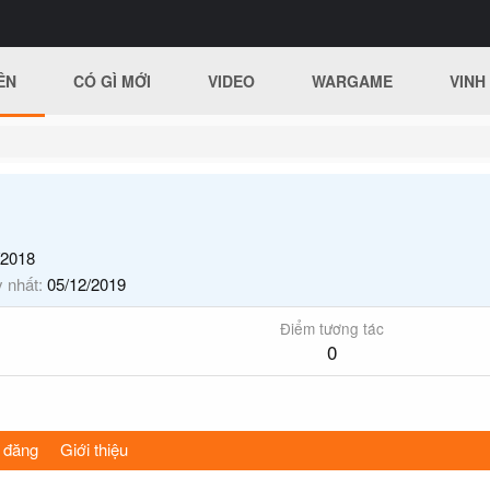
ÊN
CÓ GÌ MỚI
VIDEO
WARGAME
VINH
/2018
y nhất
05/12/2019
Điểm tương tác
0
 đăng
Giới thiệu