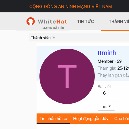
CỘNG ĐỒNG AN NINH MẠNG VIỆT NAM
TIN TỨC
THÀNH VI
Thành viên
ttminh
T
Member
·
29
Tham gia
25/12
Thấy lần gần đâ
Bài viết
6
Tìm
Tin nhắn hồ sơ
Hoạt động gần đây
Các bài