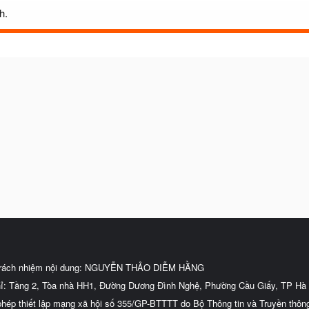
h.
trách nhiệm nội dung: NGUYỄN THẢO DIỄM HẰNG
hỉ: Tầng 2, Tòa nhà HH1, Đường Dương Đình Nghệ, Phường Cầu Giấy, TP Hà 
phép thiết lập mạng xã hội số 355/GP-BTTTT do Bộ Thông tin và Truyền thôn