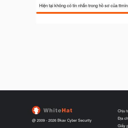
Hiện tại không có tin nhắn trong hồ sơ của ttmin
Chịu 
Địa c
@ 2009 -
2026
Bkav Cyber Security
Giấy 