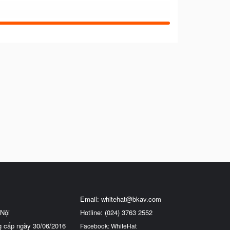
Email:
whitehat@bkav.com
Nội
Hotline: (024) 3763 2552
g cấp ngày 30/06/2016
Facebook: WhiteHat