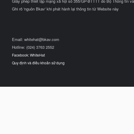
Giấy phép thiết lập mạng xã hội số 355/GP-BTTTT do Bộ Thông tin và
Ghi rõ 'nguồn Bkav' khi phát hành lại thông tin từ Website này
Email:
whitehat@bkav.com
Hotline: (024) 3763 2552
Facebook: WhiteHat
Quy định và điều khoản sử dụng