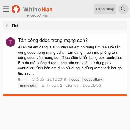
Đăng nhập
Thẻ
Tấn công ddos trong mạng sdn?
T
-Hiện tại em đang là sinh viên và em có đang tìm hiểu về tấn
công ddos trong mạng sdn.- -Em đang muốn mô phỏng tấn
công ddos vào mạng sdn được điều khiển bằng pox controller.
Em đã mô phỏng được mạng sdn đơn giản sử dụng pox
controller. Kịch bản em định sử dụng là dùng wireshark bắt gói
tin, sau...
ttminh
Chủ đề
25/12/2018
ddos
ddos attack
Bình luận: 2
Diễn đàn:
Dos/DDOS
mạng
sdn