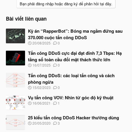
Bạn phải đăng nhập hoặc đăng ký để phản hồi tại đây.
Bài viết liên quan
Kỳ án “RapperBot”: Bóng ma ngầm đứng sau
370.000 cuộc tấn công DDoS
N
20/08/2025
0
g
à
Tấn công DDoS cực đại đạt đỉnh 7,3 Tbps: Hạ
y
tầng số toàn cầu đối mặt thách thức lớn
b
N
16/07/2025
0
ắ
g
t
à
Tấn công DDoS: các loại tấn công và cách
đ
y
ầ
phòng ngừa
b
u
N
15/02/2023
0
ắ
g
t
à
Vụ tấn công VOV: Nhìn từ góc độ kỹ thuật
đ
y
ầ
N
16/06/2021
1
b
u
g
ắ
à
t
25 kiểu tấn công DDoS Hacker thường dùng
y
đ
b
N
20/05/2020
3
ầ
ắ
g
u
t