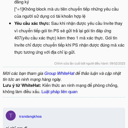
đăng ký
[*=1]Không block mà ưu tiên chuyển tiếp những yêu cầu
của người sử dụng có tài khoản hợp lệ
Yêu cầu xác thực:
Sau khi nhận được yêu cầu Invite thay
vì chuyển tiếp gói tin PS sẽ gửi trả lại gói tin đáp ứng
407(yêu cầu xác thực) kèm theo 1 mã xác thực. Gói tin
Invite chỉ được chuyển tiếp khi PS nhận được đúng mã xác
thực tương ứng với địa chỉ ip gửi.
Chỉnh sửa lần cuối bởi người điều hành:
09/02/2023
Mời các bạn tham gia
Group WhiteHat
để thảo luận và cập nhật
tin tức an ninh mạng hàng ngày.
Lưu ý từ WhiteHat:
Kiến thức an ninh mạng để phòng chống,
không làm điều xấu.
Luật pháp liên quan
T
trandangkhoa
ai chỉ em đi