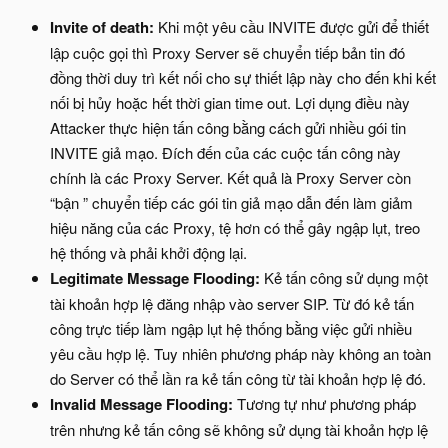
Invite of death:
Khi một yêu cầu INVITE được gửi để thiết
lập cuộc gọi thì Proxy Server sẽ chuyển tiếp bản tin đó
đồng thời duy trì kết nối cho sự thiết lập này cho đến khi kết
nối bị hủy hoặc hết thời gian time out. Lợi dụng điều này
Attacker thực hiện tấn công bằng cách gửi nhiều gói tin
INVITE giả mạo. Đích đến của các cuộc tấn công này
chính là các Proxy Server. Kết quả là Proxy Server còn
“bận ” chuyển tiếp các gói tin giả mạo dẫn đến làm giảm
hiệu năng của các Proxy, tệ hơn có thể gây ngập lụt, treo
hệ thống và phải khởi động lại.
Legitimate Message Flooding:
Kẻ tấn công sử dụng một
tài khoản hợp lệ đăng nhập vào server SIP. Từ đó kẻ tấn
công trực tiếp làm ngập lụt hệ thống bằng việc gửi nhiều
yêu cầu hợp lệ. Tuy nhiên phương pháp này không an toàn
do Server có thể lần ra kẻ tấn công từ tài khoản hợp lệ đó.
Invalid Message Flooding:
Tương tự như phương pháp
trên nhưng kẻ tấn công sẽ không sử dụng tài khoản hợp lệ