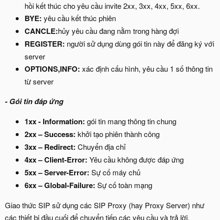
hồi kết thúc cho yêu cầu invite 2xx, 3xx, 4xx, 5xx, 6xx.
BYE:
yêu cầu kết thúc phiên
CANCLE:
hủy yêu cầu đang nằm trong hàng đợi
REGISTER:
người sử dụng dùng gói tin này để đăng ký với
server
OPTIONS,INFO:
xác định cấu hình, yêu cầu 1 số thông tin
từ server
- Gói tin đáp ứng
1xx - Information:
gói tin mang thông tin chung
2xx – Success:
khởi tạo phiên thành công
3xx – Redirect:
Chuyển địa chỉ
4xx – Client-Error:
Yêu cầu không được đáp ứng
5xx – Server-Error:
Sự cố máy chủ
6xx – Global-Failure:
Sự cố toàn mạng
Giao thức SIP sử dụng các SIP Proxy (hay Proxy Server) như
các thiết bị đầu cuối để chuyển tiếp các yêu cầu và trả lời.