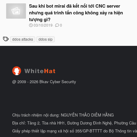
à
đ
Sau khi bot mirai đã kết nối tới CNC server
y
ầ
b
nhưng quá trình tấn công không xảy ra hiện
u
ắ
tượng gì?
t
đ
N
03/10/2019
0
ầ
g
u
à
T
ddos attacks
ddos sip
y
h
b
ắ
ẻ
t
đ
ầ
u
@ 2009 -
2026
Bkav Cyber Security
Chịu trách nhiệm nội dung: NGUYỄN THẢO DIỄM HẰNG
Địa chỉ: Tầng 2, Tòa nhà HH1, Đường Dương Đình Nghệ, Phường Cầu 
Giấy phép thiết lập mạng xã hội số 355/GP-BTTTT do Bộ Thông tin và