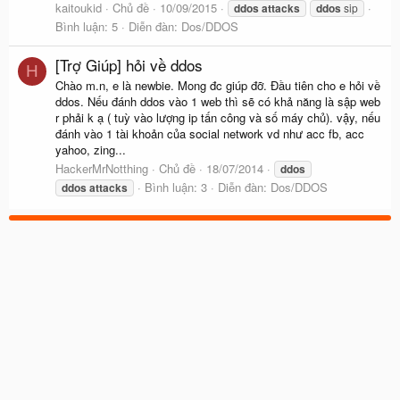
kaitoukid
Chủ đề
10/09/2015
ddos
attacks
ddos
sip
Bình luận: 5
Diễn đàn:
Dos/DDOS
[Trợ Giúp] hỏi về ddos
H
Chào m.n, e là newbie. Mong đc giúp đỡ. Đầu tiên cho e hỏi về
ddos. Nếu đánh ddos vào 1 web thì sẽ có khả năng là sập web
r phải k ạ ( tuỳ vào lượng ip tấn công và số máy chủ). vậy, nếu
đánh vào 1 tài khoản của social network vd như acc fb, acc
yahoo, zing...
HackerMrNotthing
Chủ đề
18/07/2014
ddos
Bình luận: 3
Diễn đàn:
Dos/DDOS
ddos
attacks