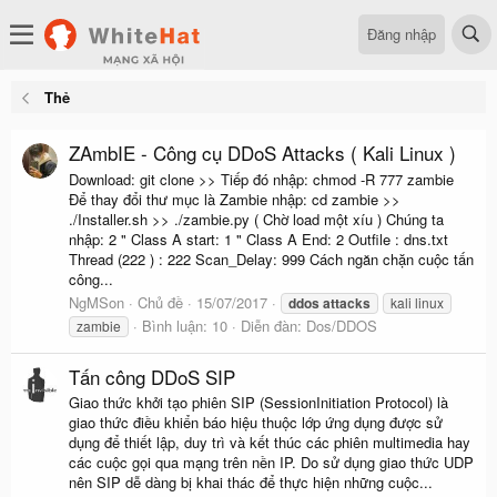
Đăng nhập
Thẻ
ZAmbIE - Công cụ DDoS Attacks ( Kali Linux )
Download: git clone >> Tiếp đó nhập: chmod -R 777 zambie
Để thay đổi thư mục là Zambie nhập: cd zambie >>
./Installer.sh >> ./zambie.py ( Chờ load một xíu ) Chúng ta
nhập: 2 " Class A start: 1 " Class A End: 2 Outfile : dns.txt
Thread (222 ) : 222 Scan_Delay: 999 Cách ngăn chặn cuộc tấn
công...
NgMSon
Chủ đề
15/07/2017
ddos
attacks
kali linux
Bình luận: 10
Diễn đàn:
Dos/DDOS
zambie
Tấn công DDoS SIP
Giao thức khởi tạo phiên SIP (SessionInitiation Protocol) là
giao thức điều khiển báo hiệu thuộc lớp ứng dụng được sử
dụng để thiết lập, duy trì và kết thúc các phiên multimedia hay
các cuộc gọi qua mạng trên nền IP. Do sử dụng giao thức UDP
nên SIP dễ dàng bị khai thác để thực hiện những cuộc...