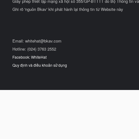
Giấy phép thiết lập mạng xã hội số 355/GP-BTTTT do Bộ Thông tin và
Ghi rõ 'nguồn Bkav' khi phát hành lại thông tin từ Website này
Email:
whitehat@bkav.com
Hotline: (024) 3763 2552
Facebook: WhiteHat
Quy định và điều khoản sử dụng