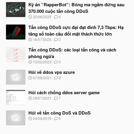
Kỳ án “RapperBot”: Bóng ma ngầm đứng sau
370.000 cuộc tấn công DDoS
N
20/08/2025
0
g
à
Tấn công DDoS cực đại đạt đỉnh 7,3 Tbps: Hạ
y
tầng số toàn cầu đối mặt thách thức lớn
b
N
16/07/2025
0
ắ
g
t
à
Tấn công DDoS: các loại tấn công và cách
đ
y
ầ
phòng ngừa
b
u
N
15/02/2023
0
ắ
g
t
à
Hỏi về ddos vps azure
đ
y
ầ
N
07/08/2021
2
b
u
g
ắ
à
t
Hỏi cách chống ddos server game
y
đ
b
N
29/07/2021
7
ầ
ắ
g
u
t
à
đ
Hỏi về tấn công DoS và DDoS
y
ầ
b
N
24/09/2019
5
u
ắ
g
t
à
đ
y