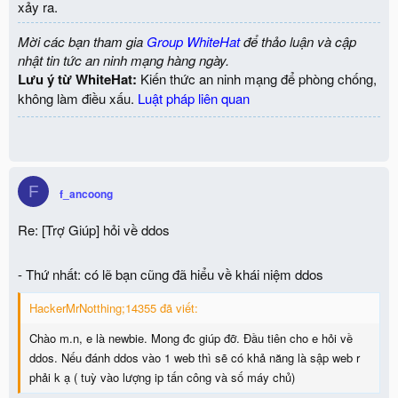
xảy ra.
Mời các bạn tham gia
Group WhiteHat
để thảo luận và cập
nhật tin tức an ninh mạng hàng ngày.
Lưu ý từ WhiteHat:
Kiến thức an ninh mạng để phòng chống,
không làm điều xấu.
Luật pháp liên quan
F
f_ancoong
Re: [Trợ Giúp] hỏi về ddos
- Thứ nhất: có lẽ bạn cũng đã hiểu về khái niệm ddos
HackerMrNotthing;14355 đã viết:
Chào m.n, e là newbie. Mong đc giúp đỡ. Đầu tiên cho e hỏi về
ddos. Nếu đánh ddos vào 1 web thì sẽ có khả năng là sập web r
phải k ạ ( tuỳ vào lượng ip tấn công và số máy chủ)