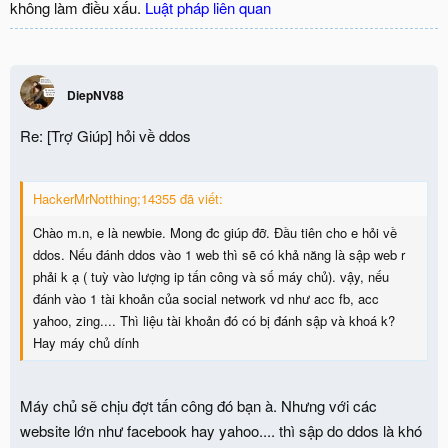
không làm điều xấu.
Luật pháp liên quan
DiepNV88
Re: [Trợ Giúp] hỏi về ddos
HackerMrNotthing;14355 đã viết:
Chào m.n, e là newbie. Mong đc giúp đỡ. Đầu tiên cho e hỏi về
ddos. Nếu đánh ddos vào 1 web thì sẽ có khả năng là sập web r
phải k ạ ( tuỳ vào lượng ip tấn công và số máy chủ). vậy, nếu
đánh vào 1 tài khoản của social network vd như acc fb, acc
yahoo, zing.... Thì liệu tài khoản đó có bị đánh sập và khoá k?
Hay máy chủ dính
Máy chủ sẽ chịu đợt tấn công đó bạn à. Nhưng với các
website lớn như facebook hay yahoo.... thì sập do ddos là khó