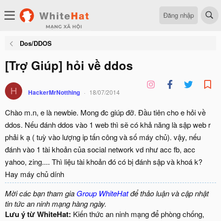
Đăng nhập
Dos/DDOS
[Trợ Giúp] hỏi về ddos
H
HackerMrNotthing
18/07/2014
Chào m.n, e là newbie. Mong đc giúp đỡ. Đầu tiên cho e hỏi về
ddos. Nếu đánh ddos vào 1 web thì sẽ có khả năng là sập web r
phải k ạ ( tuỳ vào lượng ip tấn công và số máy chủ). vậy, nếu
đánh vào 1 tài khoản của social network vd như acc fb, acc
yahoo, zing.... Thì liệu tài khoản đó có bị đánh sập và khoá k?
Hay máy chủ dính
Mời các bạn tham gia
Group WhiteHat
để thảo luận và cập nhật
tin tức an ninh mạng hàng ngày.
Lưu ý từ WhiteHat:
Kiến thức an ninh mạng để phòng chống,