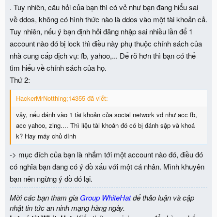
. Tuy nhiên, câu hỏi của bạn thì có vẻ như bạn đang hiểu sai
về ddos, không có hình thức nào là ddos vào một tài khoản cả.
Tuy nhiên, nếu ý bạn định hỏi đăng nhập sai nhiều lần để 1
account nào đó bị lock thì điều này phụ thuộc chính sách của
nhà cung cấp dịch vụ: fb, yahoo,... Để rõ hơn thì bạn có thể
tìm hiểu về chính sách của họ.
Thứ 2:
HackerMrNotthing;14355 đã viết:
vậy, nếu đánh vào 1 tài khoản của social network vd như acc fb,
acc yahoo, zing.... Thì liệu tài khoản đó có bị đánh sập và khoá
k? Hay máy chủ dính
-> mục đích của bạn là nhắm tới một account nào đó, điều đó
có nghĩa bạn đang có ý đồ xấu với một cá nhân. Mình khuyên
bạn nên ngừng ý đồ đó lại.
Mời các bạn tham gia
Group WhiteHat
để thảo luận và cập
nhật tin tức an ninh mạng hàng ngày.