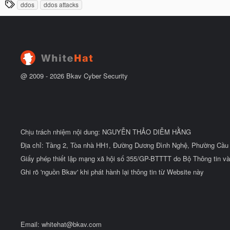
T
ầ
ddos
ddos attacks
b
u
h
ắ
t
ẻ
đ
ầ
u
@ 2009 -
2026
Bkav Cyber Security
Chịu trách nhiệm nội dung: NGUYỄN THẢO DIỄM HẰNG
Địa chỉ: Tầng 2, Tòa nhà HH1, Đường Dương Đình Nghệ, Phường Cầu 
Giấy phép thiết lập mạng xã hội số 355/GP-BTTTT do Bộ Thông tin và
Ghi rõ 'nguồn Bkav' khi phát hành lại thông tin từ Website này
Email:
whitehat@bkav.com