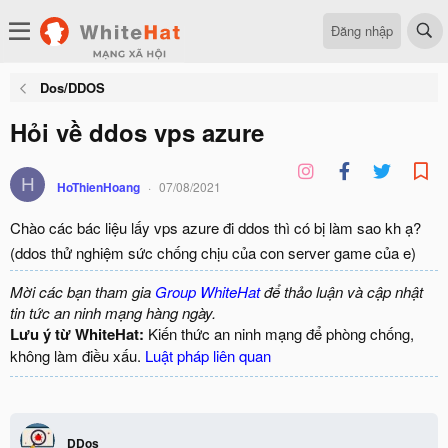
Đăng nhập
Dos/DDOS
Hỏi về ddos vps azure
H
HoThienHoang
07/08/2021
Chào các bác liệu lấy vps azure đi ddos thì có bị làm sao kh ạ?
(ddos thử nghiệm sức chống chịu của con server game của e)
Mời các bạn tham gia
Group WhiteHat
để thảo luận và cập nhật
tin tức an ninh mạng hàng ngày.
Lưu ý từ WhiteHat:
Kiến thức an ninh mạng để phòng chống,
không làm điều xấu.
Luật pháp liên quan
DDos