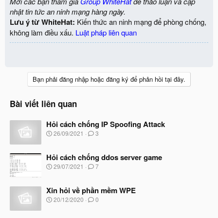
Mời các bạn tham gia
Group WhiteHat
để thảo luận và cập
nhật tin tức an ninh mạng hàng ngày.
Lưu ý từ WhiteHat:
Kiến thức an ninh mạng để phòng chống,
không làm điều xấu.
Luật pháp liên quan
Bạn phải đăng nhập hoặc đăng ký để phản hồi tại đây.
Bài viết liên quan
Hỏi cách chống IP Spoofing Attack
N
26/09/2021
3
g
à
Hỏi cách chống ddos server game
y
b
N
29/07/2021
7
ắ
g
t
à
đ
Xin hỏi về phần mềm WPE
y
ầ
b
N
20/12/2020
0
u
ắ
g
t
à