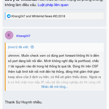
không làm điều xấu.
Luật pháp liên quan
R
Khang247
and
WhiteHat News #ID:2018
e
a
c
t
K
i
Khang247
o
n
jtme12 đã viết:
s
:
uhmmm. Muốn check xem có đúng port forward không thì b đếm
số port đang kết nối đến. Mình không nghĩ đây là portflood, chắc
1 tài nguyên nào đó trong hệ thống bị quá tải. Đúng thì trên CSF
thêm luật limit kết nối mới đến hệ thống, đồng thời giảm thời gian
keep alive của 3 dịch vụ trên, có thể sẽ giảm thiểu được. Ngoài ra
b có thể chặn trực tiếp IP, nếu kẻ tấn công nghiệp dư thì cũng chỉ
Nhấn để mở rộng...
có hữu hạn ip. Tấn công dùng tool thì sẽ có thể tìm được điểm
chung trong request và mình tự viết tool chặn tự động, hoặc cấu
hình block trên webserver.
Thank Sư Huynh nhiều.