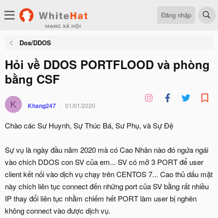
Đăng nhập
Dos/DDOS
Hỏi về DDOS PORTFLOOD và phòng
bằng CSF
K
Khang247
01/01/2020
Chào các Sư Huynh, Sự Thúc Bá, Sư Phụ, và Sự Đệ
Sự vụ là ngày đầu năm 2020 mà có Cao Nhân nào đó ngứa ngái
vào chích DDOS con SV của em... SV có mở 3 PORT để user
client kết nối vào dịch vụ chạy trên CENTOS 7... Cao thủ dấu mặt
này chích liên tục connect đến những port của SV bằng rất nhiều
IP thay đổi liên tục nhằm chiếm hết PORT làm user bị nghẽn
không connect vào được dịch vụ.