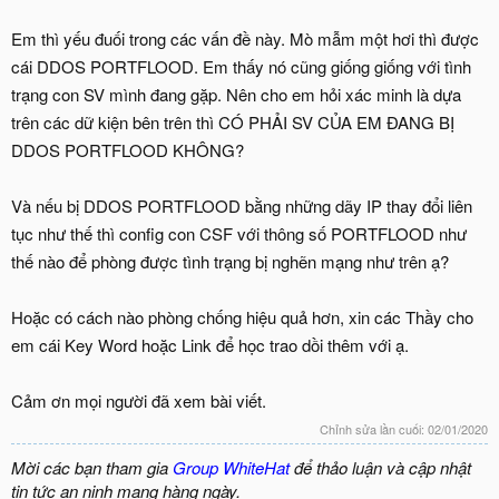
Em thì yếu đuối trong các vấn đề này. Mò mẫm một hơi thì được
cái DDOS PORTFLOOD. Em thấy nó cũng giống giống với tình
trạng con SV mình đang gặp. Nên cho em hỏi xác minh là dựa
trên các dữ kiện bên trên thì CÓ PHẢI SV CỦA EM ĐANG BỊ
DDOS PORTFLOOD KHÔNG?
Và nếu bị DDOS PORTFLOOD bằng những dãy IP thay đổi liên
tục như thế thì config con CSF với thông số PORTFLOOD như
thế nào để phòng được tình trạng bị nghẽn mạng như trên ạ?
Hoặc có cách nào phòng chống hiệu quả hơn, xin các Thầy cho
em cái Key Word hoặc Link để học trao dồi thêm với ạ.
Cảm ơn mọi người đã xem bài viết.
Chỉnh sửa lần cuối:
02/01/2020
Mời các bạn tham gia
Group WhiteHat
để thảo luận và cập nhật
tin tức an ninh mạng hàng ngày.