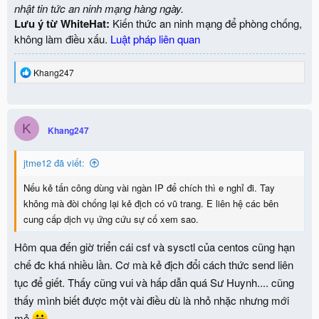
nhật tin tức an ninh mạng hàng ngày.
Lưu ý từ WhiteHat:
Kiến thức an ninh mạng để phòng chống,
không làm điều xấu.
Luật pháp liên quan
R
Khang247
e
a
c
t
K
i
Khang247
o
n
jtme12 đã viết:
s
:
Nếu kẻ tấn công dùng vài ngàn IP để chích thì e nghỉ đi. Tay
không mà đòi chống lại kẻ địch có vũ trang. E liên hệ các bên
cung cấp dịch vụ ứng cứu sự cố xem sao.
Hôm qua đến giờ triển cái csf và sysctl của centos cũng hạn
chế đc khá nhiều lần. Cơ mà kẻ địch đổi cách thức send liên
tục để giết. Thấy cũng vui và hấp dẫn quá Sư Huynh.... cũng
thấy mình biết được một vài điều dù là nhỏ nhặc nhưng mới
mẻ