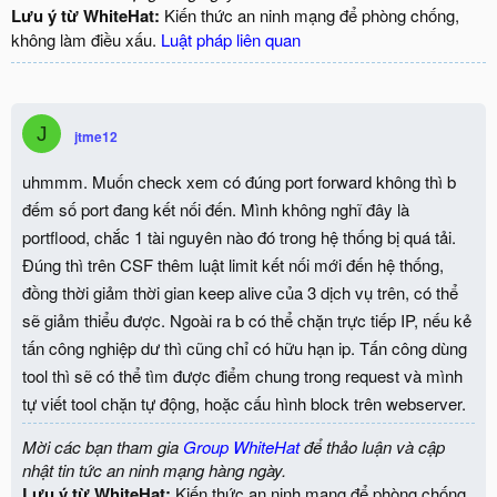
Lưu ý từ WhiteHat:
Kiến thức an ninh mạng để phòng chống,
không làm điều xấu.
Luật pháp liên quan
J
jtme12
uhmmm. Muốn check xem có đúng port forward không thì b
đếm số port đang kết nối đến. Mình không nghĩ đây là
portflood, chắc 1 tài nguyên nào đó trong hệ thống bị quá tải.
Đúng thì trên CSF thêm luật limit kết nối mới đến hệ thống,
đồng thời giảm thời gian keep alive của 3 dịch vụ trên, có thể
sẽ giảm thiểu được. Ngoài ra b có thể chặn trực tiếp IP, nếu kẻ
tấn công nghiệp dư thì cũng chỉ có hữu hạn ip. Tấn công dùng
tool thì sẽ có thể tìm được điểm chung trong request và mình
tự viết tool chặn tự động, hoặc cấu hình block trên webserver.
Mời các bạn tham gia
Group WhiteHat
để thảo luận và cập
nhật tin tức an ninh mạng hàng ngày.
Lưu ý từ WhiteHat:
Kiến thức an ninh mạng để phòng chống,