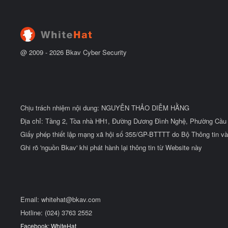
ẻ
đ
ầ
u
@ 2009 -
2026
Bkav Cyber Security
Chịu trách nhiệm nội dung: NGUYỄN THẢO DIỄM HẰNG
Địa chỉ: Tầng 2, Tòa nhà HH1, Đường Dương Đình Nghệ, Phường Cầu 
Giấy phép thiết lập mạng xã hội số 355/GP-BTTTT do Bộ Thông tin và
Ghi rõ 'nguồn Bkav' khi phát hành lại thông tin từ Website này
Email:
whitehat@bkav.com
Hotline: (024) 3763 2552
Facebook: WhiteHat