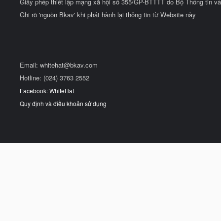
Giấy phép thiết lập mạng xã hội số 355/GP-BTTTT do Bộ Thông tin và
Ghi rõ 'nguồn Bkav' khi phát hành lại thông tin từ Website này
Email:
whitehat@bkav.com
Hotline: (024) 3763 2552
Facebook: WhiteHat
Quy định và điều khoản sử dụng