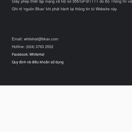
Giấy phép thiết lập mạng xã hội số 355/GP-BTTTT do Bộ Thông tin và
Ghi rõ 'nguồn Bkav' khi phát hành lại thông tin từ Website này
Email:
whitehat@bkav.com
Hotline: (024) 3763 2552
Facebook: WhiteHat
Quy định và điều khoản sử dụng