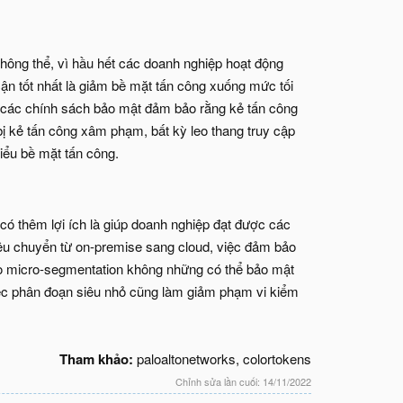
không thể, vì hầu hết các doanh nghiệp hoạt động
cận tốt nhất là giảm bề mặt tấn công xuống mức tối
 các chính sách bảo mật đảm bảo rằng kẻ tấn công
ị kẻ tấn công xâm phạm, bất kỳ leo thang truy cập
iểu bề mặt tấn công.
có thêm lợi ích là giúp doanh nghiệp đạt được các
liệu chuyển từ on-premise sang cloud, việc đảm bảo
eo micro-segmentation không những có thể bảo mật
Việc phân đoạn siêu nhỏ cũng làm giảm phạm vi kiểm
Tham khảo:
paloaltonetworks, colortokens​
Chỉnh sửa lần cuối:
14/11/2022