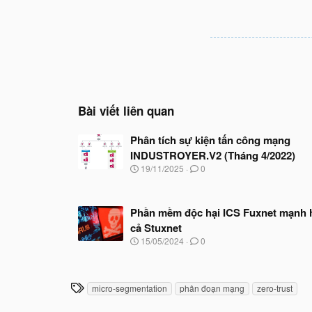
Bài viết liên quan
Phân tích sự kiện tấn công mạng
INDUSTROYER.V2 (Tháng 4/2022)
N
19/11/2025
0
g
à
y
Phần mềm độc hại ICS Fuxnet mạnh
b
ắ
cả Stuxnet
t
N
15/05/2024
0
đ
g
ầ
à
u
y
b
T
micro-segmentation
phân đoạn mạng
zero-trust
ắ
h
t