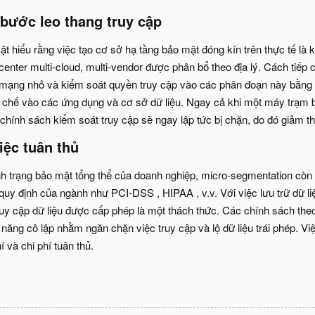
bước leo thang truy cập
 hiểu rằng việc tạo cơ sở hạ tầng bảo mật đóng kín trên thực tế là 
center multi-cloud, multi-vendor được phân bổ theo địa lý. Cách tiếp 
n mạng nhỏ và kiểm soát quyền truy cập vào các phân đoạn này bằng
 chế vào các ứng dụng và cơ sở dữ liệu. Ngay cả khi một máy trạm b
chính sách kiểm soát truy cập sẽ ngay lập tức bị chặn, do đó giảm th
iệc tuân thủ
ình trạng bảo mật tổng thể của doanh nghiệp, micro-segmentation còn 
 quy định của ngành như PCI-DSS , HIPAA , v.v. Với việc lưu trữ dữ 
ruy cập dữ liệu được cấp phép là một thách thức. Các chính sách th
 năng cô lập nhằm ngăn chặn việc truy cập và lộ dữ liệu trái phép. 
í và chi phí tuân thủ.