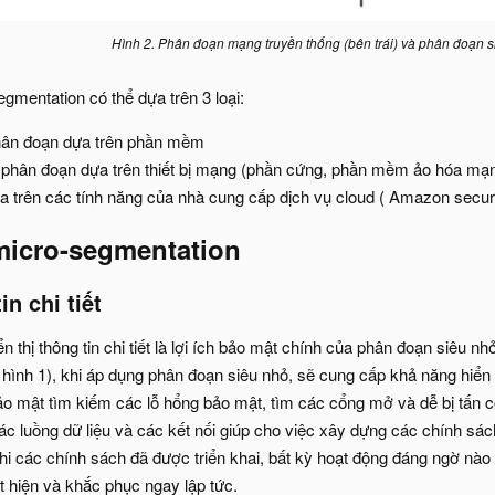
Hình 2. Phân đoạn mạng truyền thống (bên trái) và phân đoạn s
gmentation có thể dựa trên 3 loại:
hân đoạn dựa trên phần mềm
phân đoạn dựa trên thiết bị mạng (phần cứng, phần mềm ảo hóa mạ
a trên các tính năng của nhà cung cấp dịch vụ cloud ( Amazon securit
micro-segmentation
n chi tiết​
 thị thông tin chi tiết là lợi ích bảo mật chính của phân đoạn siêu 
hình 1), khi áp dụng phân đoạn siêu nhỏ, sẽ cung cấp khả năng hiển thị
 mật tìm kiếm các lỗ hổng bảo mật, tìm các cổng mở và dễ bị tấn cô
 luồng dữ liệu và các kết nối giúp cho việc xây dựng các chính sách
Khi các chính sách đã được triển khai, bất kỳ hoạt động đáng ngờ nào
t hiện và khắc phục ngay lập tức.