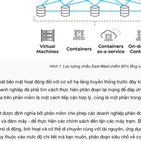
Hình 1. Lưu lượng chiều East-West chiếm 80% tổng l
át bảo mật hoạt động đối với cơ sở hạ tầng truyền thống trước đây 
anh nghiệp đã phải tìm cách thực hiện phân đoạn lại mạng để đáp ứng
 trên phần mềm là một cách tiếp cận hợp lý, cũng là một phần trong 
t được định nghĩa bởi phần mềm cho phép các doanh nghiệp phân đoạ
chỗ và đám mây - để thực hiện các chính sách đến tận các máy trạm. 
nó di động, linh hoạt và có thể di chuyển cùng với tài nguyên, ứng 
Tùy thuộc vào mức độ chi tiết mà bạn muốn, phân đoạn siêu nhỏ về cơ