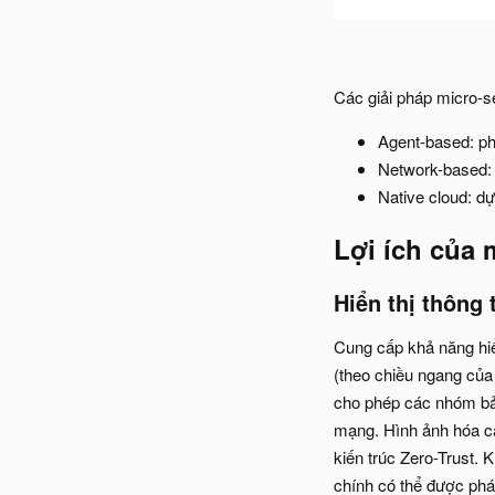
Các giải pháp micro-se
Agent-based: p
Network-based: 
Native cloud: dự
Lợi ích của 
Hiển thị thông ti
Cung cấp khả năng hiển
(theo chiều ngang của 
cho phép các nhóm bảo
mạng. Hình ảnh hóa các
kiến trúc Zero-Trust. 
chính có thể được phá