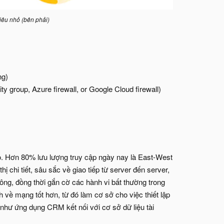
iêu nhỏ (bên phải)
ng)
y group, Azure firewall, or Google Cloud firewall)
nhỏ. Hơn 80% lưu lượng truy cập ngày nay là East-West
 chi tiết, sâu sắc về giao tiếp từ server đến server,
ng, đồng thời gắn cờ các hành vi bất thường trong
 về mạng tốt hơn, từ đó làm cơ sở cho việc thiết lập
 như ứng dụng CRM kết nối với cơ sở dữ liệu tài