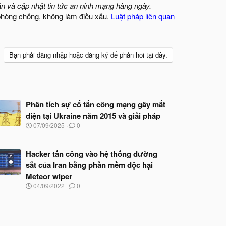
ận và cập nhật tin tức an ninh mạng hàng ngày.
phòng chống, không làm điều xấu.
Luật pháp liên quan
Bạn phải đăng nhập hoặc đăng ký để phản hồi tại đây.
Phân tích sự cố tấn công mạng gây mất
điện tại Ukraine năm 2015 và giải pháp
N
07/09/2025
0
g
à
y
Hacker tấn công vào hệ thống đường
b
sắt của Iran bằng phần mềm độc hại
ắ
t
Meteor wiper
đ
N
04/09/2022
0
ầ
g
u
à
y
b
ắ