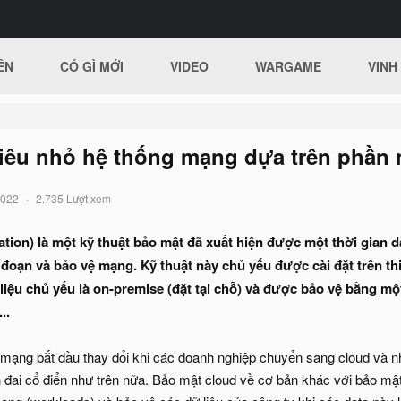
ÊN
CÓ GÌ MỚI
VIDEO
WARGAME
VINH
iêu nhỏ hệ thống mạng dựa trên phần
2022
2.735 Lượt xem
tion) là một kỹ thuật bảo mật đã xuất hiện được một thời gian 
oạn và bảo vệ mạng. Kỹ thuật này chủ yếu được cài đặt trên thiế
liệu chủ yếu là on-premise (đặt tại chỗ) và được bảo vệ bằng mộ
..
 mạng bắt đầu thay đổi khi các doanh nghiệp chuyển sang cloud và n
đai cổ điển như trên nữa. Bảo mật cloud về cơ bản khác với bảo mật 