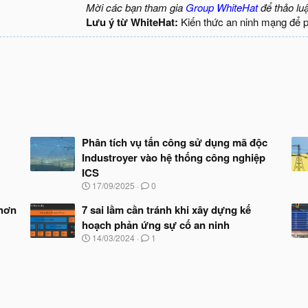
Mời các bạn tham gia
Group WhiteHat
để thảo lu
Lưu ý từ WhiteHat:
Kiến thức an ninh mạng để 
Phân tích vụ tấn công sử dụng mã độc
Industroyer vào hệ thống công nghiệp
ICS
N
17/09/2025
0
g
à
 hơn
7 sai lầm cần tránh khi xây dựng kế
y
hoạch phản ứng sự cố an ninh
b
N
14/03/2024
1
ắ
g
t
à
đ
y
ầ
b
u
ắ
t