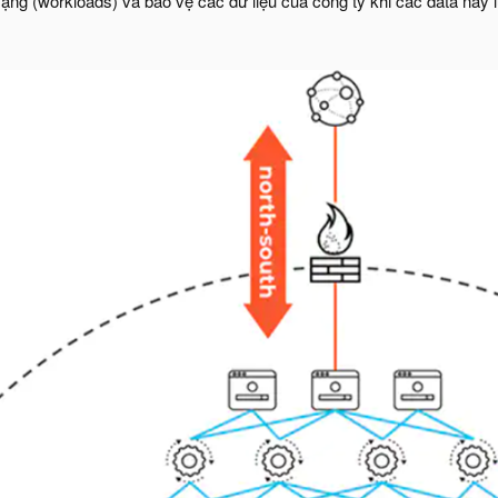
mạng (workloads) và bảo vệ các dữ liệu của công ty khi các data này