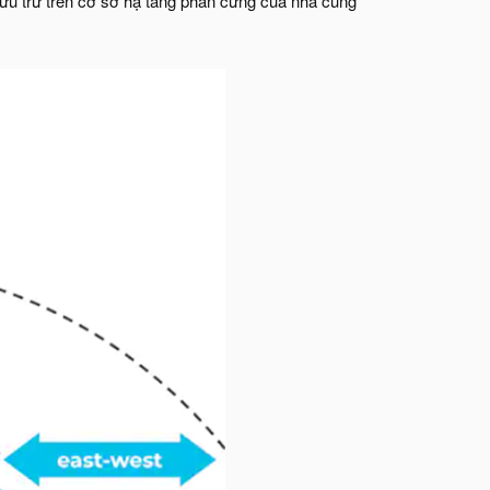
 lưu trữ trên cơ sở hạ tầng phần cứng của nhà cung