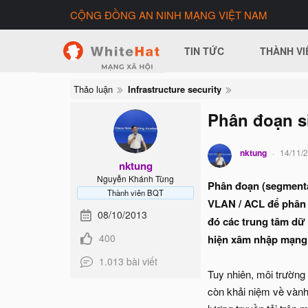
CỘNG ĐỒNG AN NINH MẠNG VIỆT NAM
TIN TỨC
THÀNH VI
Thảo luận
Infrastructure security
Phân đoạn s
nktung
14/11/
nktung
Nguyễn Khánh Tùng
Phân đoạn (segmenta
Thành viên BQT
VLAN / ACL để phân đ
08/10/2013
đó các trung tâm dữ 
400
hiện xâm nhập mạng.
1.013 bài viết
Tuy nhiên, môi trường
còn khải niệm về vành 