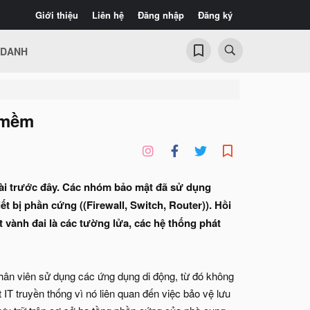
Giới thiệu
Liên hệ
Đăng nhập
Đăng ký
 DANH
 mềm
dài trước đây. Các nhóm bảo mật đã sử dụng
t bị phần cứng ((Firewall, Switch, Router)). Hồi
t vành đai là các tường lửa, các hệ thống phát
hân viên sử dụng các ứng dụng di động, từ đó không
IT truyền thống vì nó liên quan đến việc bảo vệ lưu