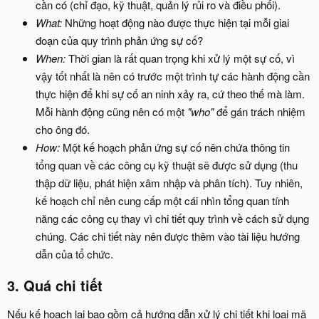
cần có (chỉ đạo, kỹ thuật, quản lý rủi ro và điều phối).
What:
Những hoạt động nào được thực hiện tại mỗi giai
đoạn của quy trình phản ứng sự cố?
When:
Thời gian là rất quan trọng khi xử lý một sự cố, vì
vậy tốt nhất là nên có trước một trình tự các hành động cần
thực hiện để khi sự cố an ninh xảy ra, cứ theo thế mà làm.
Mỗi hành động cũng nên có một
"who"
để gán trách nhiệm
cho ông đó.
How:
Một kế hoạch phản ứng sự cố nên chứa thông tin
tổng quan về các công cụ kỹ thuật sẽ được sử dụng (thu
thập dữ liệu, phát hiện xâm nhập và phân tích). Tuy nhiên,
kế hoạch chỉ nên cung cấp một cái nhìn tổng quan tính
năng các công cụ thay vì chi tiết quy trình về cách sử dụng
chúng. Các chi tiết này nên được thêm vào tài liệu hướng
dẫn của tổ chức.
3. Quá chi tiết​
Nếu kế hoạch lại bao gồm cả hướng dẫn xử lý chi tiết khi loại mã