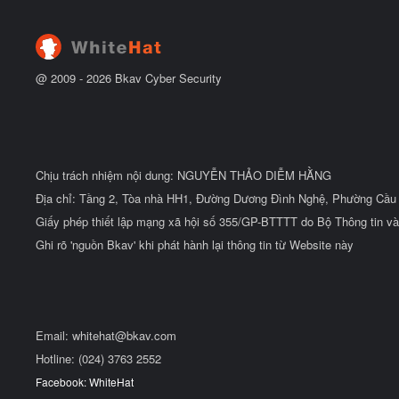
u
t
đ
ầ
u
@ 2009 -
2026
Bkav Cyber Security
Chịu trách nhiệm nội dung: NGUYỄN THẢO DIỄM HẰNG
Địa chỉ: Tầng 2, Tòa nhà HH1, Đường Dương Đình Nghệ, Phường Cầu 
Giấy phép thiết lập mạng xã hội số 355/GP-BTTTT do Bộ Thông tin và
Ghi rõ 'nguồn Bkav' khi phát hành lại thông tin từ Website này
Email:
whitehat@bkav.com
Hotline: (024) 3763 2552
Facebook: WhiteHat