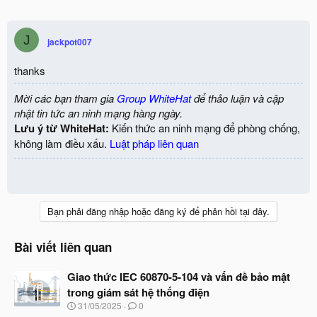
J
jackpot007
thanks
Mời các bạn tham gia
Group WhiteHat
để thảo luận và cập
nhật tin tức an ninh mạng hàng ngày.
Lưu ý từ WhiteHat:
Kiến thức an ninh mạng để phòng chống,
không làm điều xấu.
Luật pháp liên quan
Bạn phải đăng nhập hoặc đăng ký để phản hồi tại đây.
Bài viết liên quan
Giao thức IEC 60870-5-104 và vấn đề bảo mật
trong giám sát hệ thống điện
N
31/05/2025
0
g