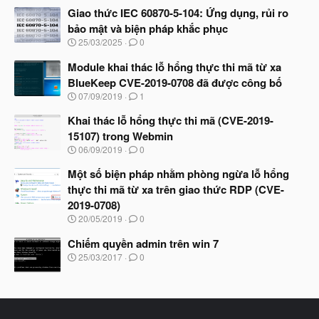
à
Giao thức IEC 60870-5-104: Ứng dụng, rủi ro
y
bảo mật và biện pháp khắc phục
b
N
25/03/2025
0
ắ
g
t
à
Module khai thác lỗ hổng thực thi mã từ xa
đ
y
ầ
BlueKeep CVE-2019-0708 đã được công bố
b
u
N
07/09/2019
1
ắ
g
t
à
Khai thác lỗ hổng thực thi mã (CVE-2019-
đ
y
ầ
15107) trong Webmin
b
u
N
06/09/2019
0
ắ
g
t
à
Một số biện pháp nhằm phòng ngừa lỗ hổng
đ
y
ầ
thực thi mã từ xa trên giao thức RDP (CVE-
b
u
2019-0708)
ắ
t
N
20/05/2019
0
đ
g
ầ
à
Chiếm quyền admin trên win 7
u
y
N
25/03/2017
0
b
g
ắ
à
t
y
đ
b
ầ
ắ