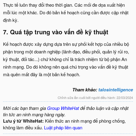
Thực tế luôn thay đổi theo thời gian. Các mối đe dọa xuất hiện
mỗi lúc một khác. Do đó bản kế hoạch cũng cần được cập nhật
định kỳ.
7. Quá tập trung vào vấn đề kỹ thuật​
Kế hoạch được xây dựng dựa trên sự phối kết hợp của nhiều bộ
phận trong một doanh nghiệp (lãnh đạo, điều phối, quản lý rủi ro,
kỹ thuật, đối tác...) chứ không chỉ là trách nhiệm từ bộ phận An
ninh mạng. Do đó không nên quá chú trọng vào vấn đề kỹ thuật
mà quên mất đây là một bản kế hoạch.
Tham khảo:
talosintelligence
Chỉnh sửa lần cuối bởi người điều hành:
22/03/2024
Mời các bạn tham gia
Group WhiteHat
để thảo luận và cập nhật
tin tức an ninh mạng hàng ngày.
Lưu ý từ WhiteHat:
Kiến thức an ninh mạng để phòng chống,
không làm điều xấu.
Luật pháp liên quan