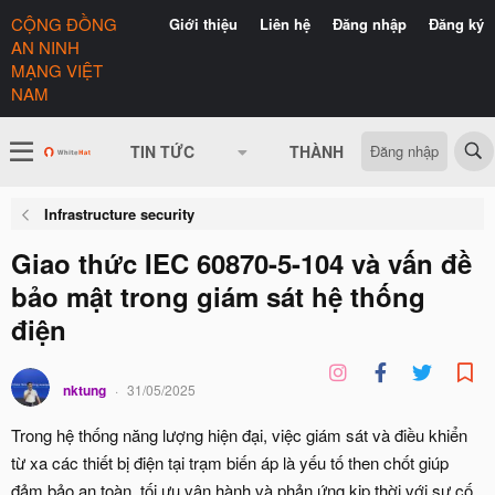
CỘNG ĐỒNG
Giới thiệu
Liên hệ
Đăng nhập
Đăng ký
AN NINH
MẠNG VIỆT
NAM
Đăng nhập
TIN TỨC
THÀNH VIÊN
CÓ GÌ 
Infrastructure security
Giao thức IEC 60870-5-104 và vấn đề
bảo mật trong giám sát hệ thống
điện
nktung
31/05/2025
Trong hệ thống năng lượng hiện đại, việc giám sát và điều khiển
từ xa các thiết bị điện tại trạm biến áp là yếu tố then chốt giúp
đảm bảo an toàn, tối ưu vận hành và phản ứng kịp thời với sự cố.