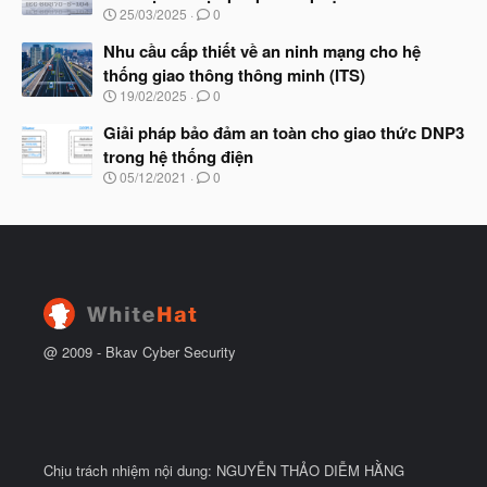
b
u
N
25/03/2025
0
ắ
g
t
à
Nhu cầu cấp thiết về an ninh mạng cho hệ
đ
y
ầ
thống giao thông thông minh (ITS)
b
u
N
19/02/2025
0
ắ
g
t
à
Giải pháp bảo đảm an toàn cho giao thức DNP3
đ
y
ầ
trong hệ thống điện
b
u
N
05/12/2021
0
ắ
g
t
à
đ
y
ầ
b
u
ắ
t
đ
ầ
u
@ 2009 -
Bkav Cyber Security
Chịu trách nhiệm nội dung: NGUYỄN THẢO DIỄM HẰNG