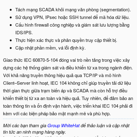
Tách mạng SCADA khỏi mạng văn phòng (segmentation).
Sử dụng VPN, IPsec hoặc SSH tunnel để mã hóa dữ liệu.
Cấu hình firewall công nghiệp và giám sát lưu lượng bằng
IDS/IPS.
Thực hiện xác thực và phân quyền truy cập thiết bị.
Cập nhật phần mềm, vá lỗi định kỳ.
Giao thức IEC 60870-5-104 đóng vai trò nền tảng trong việc xây
dựng các hệ thống giám sát và điều khiển từ xa trong ngành điện.
Với khả năng truyền thông hiệu quả qua TCP/IP và mô hình
Client–Server linh hoạt, IEC 104 không chỉ giúp truyền tải dữ liệu
thời gian thực giữa trạm biến áp và SCADA mà còn hỗ trợ điều
khiển thiết bị từ xa an toàn và hiệu quả. Tuy nhiên, để đảm bảo an
toàn thông tin và ổn định vận hành, việc triển khai IEC 104 phải đi
kèm với các biện pháp bảo mật mạnh mẽ và phù hợp.
Mời các bạn tham gia
Group WhiteHat
để thảo luận và cập nhật
tin tức an ninh mạng hàng ngày.