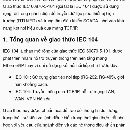
Giao thức IEC 60870-5-104 (gọi tắt là IEC 104) được sử dụng
rộng rãi trong ngành điện để truyền dữ liệu giữa thiết bị hiện
trường (RTU/IED) và trung tâm điều khiển SCADA, nhờ vào khả
năng kết nối hiệu quả qua mạng TCP/IP.
1. Tổng quan về giao thức IEC 104​
IEC 104 là phần mở rộng của giao thức IEC 60870-5-101, được
phát triển nhằm hỗ trợ truyền thông trên nền tảng mạng
Ethernet/IP thay vì chỉ sử dụng kết nối nối tiếp như trước đây.
IEC 101: Sử dụng giao tiếp nối tiếp (RS-232, RS-485), giới
hạn khoảng cách.
IEC 104: Truyền thông qua TCP/IP, hỗ trợ mạng LAN,
WAN, VPN hiện đại.
Giao thức này được chuẩn hóa để trao đổi thông tin đo lường,
trạng thái, sự kiện và lệnh điều khiển trong thời gian thực, rất phù
hợp với yêu cầu của ngành điện và các hệ thống điều khiển phân