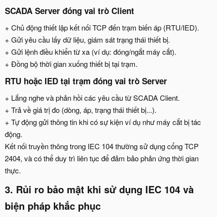
SCADA Server đóng vai trò Client​
+ Chủ động thiết lập kết nối TCP đến trạm biến áp (RTU/IED).
+ Gửi yêu cầu lấy dữ liệu, giám sát trạng thái thiết bị.
+ Gửi lệnh điều khiển từ xa (ví dụ: đóng/ngắt máy cắt).
+ Đồng bộ thời gian xuống thiết bị tại trạm.
RTU hoặc IED tại trạm đóng vai trò Server​
+ Lắng nghe và phản hồi các yêu cầu từ SCADA Client.
+ Trả về giá trị đo (dòng, áp, trạng thái thiết bị...).
+ Tự động gửi thông tin khi có sự kiện ví dụ như máy cắt bị tác
động.
Kết nối truyền thông trong IEC 104 thường sử dụng cổng TCP
2404, và có thể duy trì liên tục để đảm bảo phản ứng thời gian
thực.
3.
Rủi ro bảo mật khi sử dụng IEC 104 và
biện pháp khắc phục