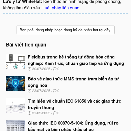
Lưu ý từ WhiteHat:
Kiến thức an ninh mạng để phòng chống,
không làm điều xấu.
Luật pháp liên quan
Bạn phải đăng nhập hoặc đăng ký để phản hồi tại đây.
Bài viết liên quan
Fieldbus trong hệ thống tự động hóa công
nghiệp: Kiến trúc, chuẩn giao tiếp và ứng dụng
N
30/07/2025
0
g
à
Bảo vệ giao thức MMS trong trạm biến áp tự
y
động hóa
b
N
23/07/2025
0
ắ
g
t
à
Tìm hiểu về chuẩn IEC 61850 và các giao thức
đ
y
ầ
truyền thông
b
u
N
31/05/2025
0
ắ
g
t
à
Giao thức IEC 60870-5-104: Ứng dụng, rủi ro
đ
y
ầ
bảo mật và biện pháp khắc phục