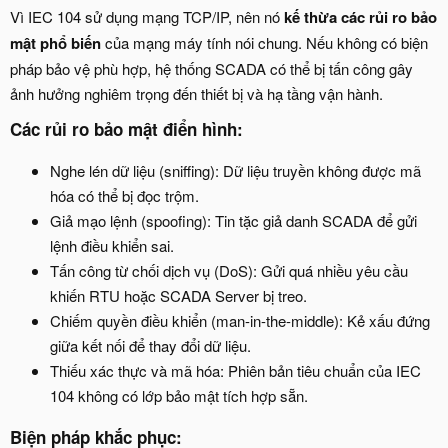
Vì IEC 104 sử dụng mạng TCP/IP, nên nó
kế thừa các rủi ro bảo
mật phổ biến
của mạng máy tính nói chung. Nếu không có biện
pháp bảo vệ phù hợp, hệ thống SCADA có thể bị tấn công gây
ảnh hưởng nghiêm trọng đến thiết bị và hạ tầng vận hành.
Các rủi ro bảo mật điển hình:​
Nghe lén dữ liệu (sniffing): Dữ liệu truyền không được mã
hóa có thể bị đọc trộm.
Giả mạo lệnh (spoofing): Tin tặc giả danh SCADA để gửi
lệnh điều khiển sai.
Tấn công từ chối dịch vụ (DoS): Gửi quá nhiều yêu cầu
khiến RTU hoặc SCADA Server bị treo.
Chiếm quyền điều khiển (man-in-the-middle): Kẻ xấu đứng
giữa kết nối để thay đổi dữ liệu.
Thiếu xác thực và mã hóa: Phiên bản tiêu chuẩn của IEC
104 không có lớp bảo mật tích hợp sẵn.
Biện pháp khắc phục:​