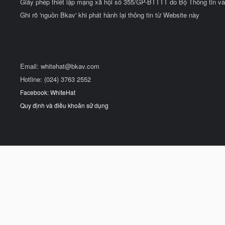
Giấy phép thiết lập mạng xã hội số 355/GP-BTTTT do Bộ Thông tin và
Ghi rõ 'nguồn Bkav' khi phát hành lại thông tin từ Website này
Email:
whitehat@bkav.com
Hotline: (024) 3763 2552
Facebook: WhiteHat
Quy định và điều khoản sử dụng