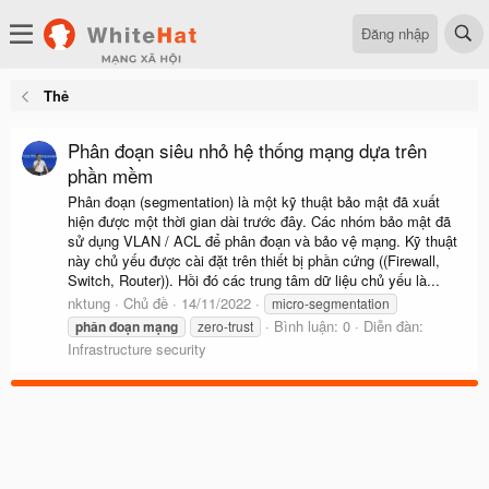
Đăng nhập
Thẻ
Phân đoạn siêu nhỏ hệ thống mạng dựa trên
phần mềm
Phân đoạn (segmentation) là một kỹ thuật bảo mật đã xuất
hiện được một thời gian dài trước đây. Các nhóm bảo mật đã
sử dụng VLAN / ACL để phân đoạn và bảo vệ mạng. Kỹ thuật
này chủ yếu được cài đặt trên thiết bị phần cứng ((Firewall,
Switch, Router)). Hồi đó các trung tâm dữ liệu chủ yếu là...
nktung
Chủ đề
14/11/2022
micro-segmentation
Bình luận: 0
Diễn đàn:
phân
đoạn
mạng
zero-trust
Infrastructure security