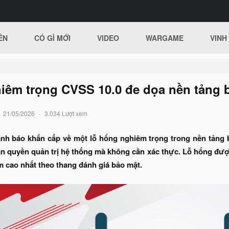
ÊN
CÓ GÌ MỚI
VIDEO
WARGAME
VINH
iêm trọng CVSS 10.0 đe dọa nền tảng 
21/05/2026
3.034 Lượt xem
ảnh báo khẩn cấp về một lỗ hổng nghiêm trọng trong nền tảng
àn quyền quản trị hệ thống mà không cần xác thực. Lỗ hổng đư
m cao nhất theo thang đánh giá bảo mật.