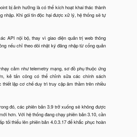
int bị ảnh hưởng là có thể kích hoạt khai thác thành
nhập. Khi gói tin độc hại được xử lý, hệ thống sẽ tự
ác API nội bộ, thay vì giao diện quản trị web thông
ông nếu chỉ theo dõi nhật ký đăng nhập từ cổng quản
ệu nhạy cảm như telemetry mạng, sơ đồ phụ thuộc ứng
ơn, kẻ tấn công có thể chỉnh sửa các chính sách
thiết lập cơ chế duy trì truy cập âm thầm trên nhiều
ong đó, các phiên bản 3.9 trở xuống sẽ không được
mới hơn. Với hệ thống đang chạy phiên bản 3.10, cần
p tối thiểu lên phiên bản 4.0.3.17 để khắc phục hoàn