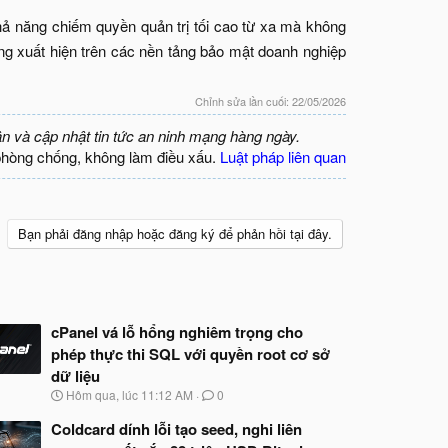
hả năng chiếm quyền quản trị tối cao từ xa mà không
ng xuất hiện trên các nền tảng bảo mật doanh nghiệp
Chỉnh sửa lần cuối:
22/05/2026
ận và cập nhật tin tức an ninh mạng hàng ngày.
phòng chống, không làm điều xấu.
Luật pháp liên quan
Bạn phải đăng nhập hoặc đăng ký để phản hồi tại đây.
cPanel vá lỗ hổng nghiêm trọng cho
phép thực thi SQL với quyền root cơ sở
dữ liệu
N
Hôm qua, lúc 11:12 AM
0
g
à
Coldcard dính lỗi tạo seed, nghi liên
y