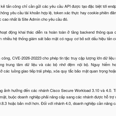
 kẻ tấn công chỉ cần gửi các yêu cầu API được tạo đặc biệt tới endpo
hông yêu cầu tài khoản hợp lệ, token xác thực hay cookie phiên đăng 
cao nhất là Site Admin cho yêu cầu đó.
hoạt động khai thác diễn ra hoàn toàn ở tầng backend thông qua c
n nhiều hệ thống giám sát bảo mật có nguy cơ bỏ sót dấu hiệu tấn c
h công, CVE-2026-20223 cho phép tin tặc truy cập lượng lớn dữ li
ầng trung tâm dữ liệu và các bộ nhớ đệm nội bộ. Nguy hiểm h
 các luồng giao tiếp trái phép, xóa quy tắc bảo mật quan trọng hoặc 
ng ảnh hưởng đến các nhánh Cisco Secure Workload 3.10 và 4.0. Tr
mật, buộc doanh nghiệp phải nâng cấp sang các nhánh được hỗ trợ 
0.8.3 hoặc bản mới hơn. Đối với nhánh 4.0, doanh nghiệp cần nâng cấ