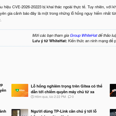
u hiệu CVE-2026-20223 bị khai thác ngoài thực tế. Tuy nhiên, với k
uyên gia cảnh báo đây là một trong những lỗ hổng nguy hiểm nhất từ
​
Mời các bạn tham gia
Group WhiteHat
để thảo lu
Lưu ý từ WhiteHat:
Kiến thức an ninh mạng để 
ép
Lỗ hổng nghiêm trọng trên Gitea có thể
uyền
dẫn tới chiếm quyền máy chủ từ xa
N
Hôm qua, lúc 2:22 PM
0
g
à
y
 ảnh
Người dùng TP-Link cần chú ý tới lỗ
b