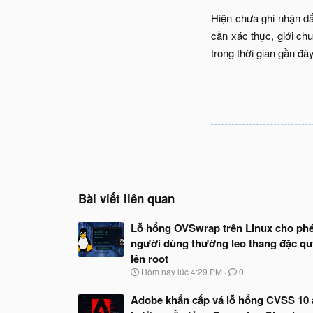
Hiện chưa ghi nhận dấ
cần xác thực, giới ch
trong thời gian gần đây.
Bài viết liên quan
Lỗ hổng OVSwrap trên Linux cho ph
người dùng thường leo thang đặc q
lên root
N
Hôm nay lúc 4:29 PM
0
g
à
Adobe khẩn cấp vá lỗ hổng CVSS 10
y