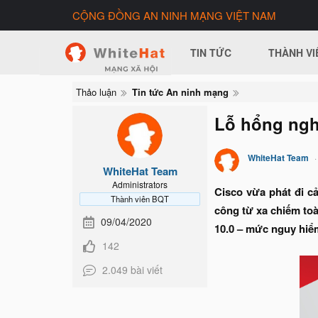
CỘNG ĐỒNG AN NINH MẠNG VIỆT NAM
TIN TỨC
THÀNH VI
Thảo luận
Tin tức An ninh mạng
Lỗ hổng ngh
WhiteHat Team
WhiteHat Team
Administrators
Cisco vừa phát đi c
Thành viên BQT
công từ xa chiếm to
09/04/2020
10.0 – mức nguy hiể
142
2.049 bài viết