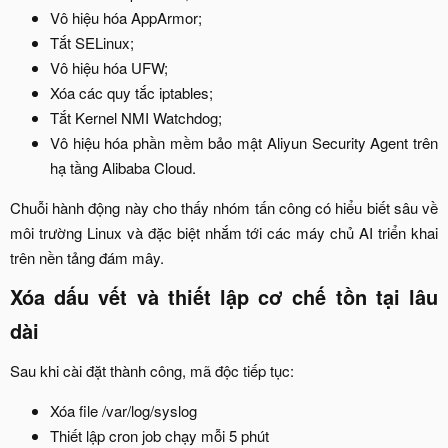
Vô hiệu hóa AppArmor;​
Tắt SELinux;​
Vô hiệu hóa UFW;​
Xóa các quy tắc iptables;​
Tắt Kernel NMI Watchdog;​
Vô hiệu hóa phần mềm bảo mật Aliyun Security Agent trên
hạ tầng Alibaba Cloud.​
Chuỗi hành động này cho thấy nhóm tấn công có hiểu biết sâu về
môi trường Linux và đặc biệt nhắm tới các máy chủ AI triển khai
trên nền tảng đám mây.​
Xóa dấu vết và thiết lập cơ chế tồn tại lâu
dài​
Sau khi cài đặt thành công, mã độc tiếp tục:​
Xóa file /var/log/syslog​
Thiết lập cron job chạy mỗi 5 phút​