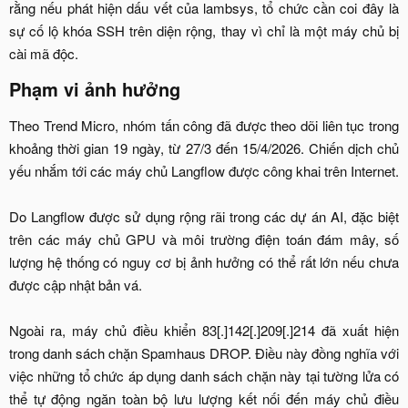
rằng nếu phát hiện dấu vết của lambsys, tổ chức cần coi đây là
sự cố lộ khóa SSH trên diện rộng, thay vì chỉ là một máy chủ bị
cài mã độc.​
Phạm vi ảnh hưởng​
Theo Trend Micro, nhóm tấn công đã được theo dõi liên tục trong
khoảng thời gian 19 ngày, từ 27/3 đến 15/4/2026. Chiến dịch chủ
yếu nhắm tới các máy chủ Langflow được công khai trên Internet.
Do Langflow được sử dụng rộng rãi trong các dự án AI, đặc biệt
trên các máy chủ GPU và môi trường điện toán đám mây, số
lượng hệ thống có nguy cơ bị ảnh hưởng có thể rất lớn nếu chưa
được cập nhật bản vá.
Ngoài ra, máy chủ điều khiển 83[.]142[.]209[.]214 đã xuất hiện
trong danh sách chặn Spamhaus DROP. Điều này đồng nghĩa với
việc những tổ chức áp dụng danh sách chặn này tại tường lửa có
thể tự động ngăn toàn bộ lưu lượng kết nối đến máy chủ điều