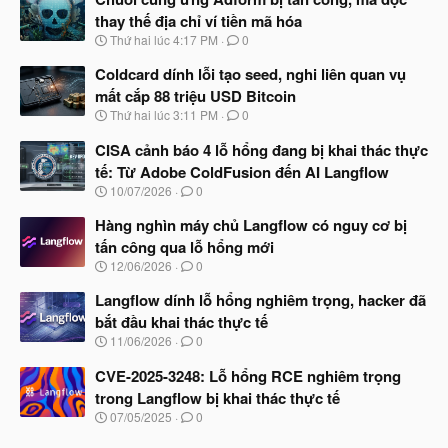
thay thế địa chỉ ví tiền mã hóa
N
Thứ hai lúc 4:17 PM
0
g
à
Coldcard dính lỗi tạo seed, nghi liên quan vụ
y
mất cắp 88 triệu USD Bitcoin
b
N
Thứ hai lúc 3:11 PM
0
ắ
g
t
à
CISA cảnh báo 4 lỗ hổng đang bị khai thác thực
đ
y
ầ
tế: Từ Adobe ColdFusion đến AI Langflow
b
u
N
10/07/2026
0
ắ
g
t
à
Hàng nghìn máy chủ Langflow có nguy cơ bị
đ
y
ầ
tấn công qua lỗ hổng mới
b
u
N
12/06/2026
0
ắ
g
t
à
Langflow dính lỗ hổng nghiêm trọng, hacker đã
đ
y
ầ
bắt đầu khai thác thực tế
b
u
N
11/06/2026
0
ắ
g
t
à
CVE-2025-3248: Lỗ hổng RCE nghiêm trọng
đ
y
ầ
trong Langflow bị khai thác thực tế
b
u
N
07/05/2025
0
ắ
g
t
à