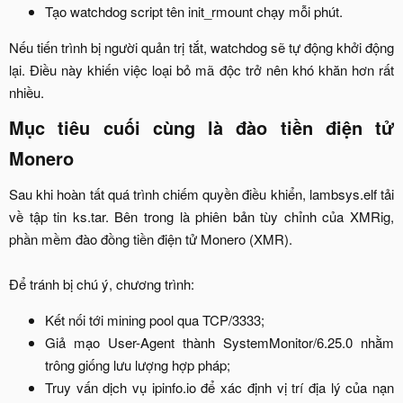
Tạo watchdog script tên init_rmount chạy mỗi phút.​
Nếu tiến trình bị người quản trị tắt, watchdog sẽ tự động khởi động
lại. Điều này khiến việc loại bỏ mã độc trở nên khó khăn hơn rất
nhiều.​
Mục tiêu cuối cùng là đào tiền điện tử
Monero​
Sau khi hoàn tất quá trình chiếm quyền điều khiển, lambsys.elf tải
về tập tin ks.tar. Bên trong là phiên bản tùy chỉnh của XMRig,
phần mềm đào đồng tiền điện tử Monero (XMR).
Để tránh bị chú ý, chương trình:​
Kết nối tới mining pool qua TCP/3333;​
Giả mạo User-Agent thành SystemMonitor/6.25.0 nhằm
trông giống lưu lượng hợp pháp;​
Truy vấn dịch vụ ipinfo.io để xác định vị trí địa lý của nạn