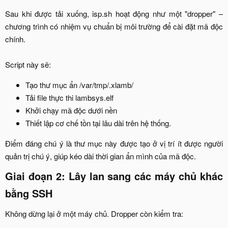
Sau khi được tải xuống, isp.sh hoạt động như một "dropper" –
chương trình có nhiệm vụ chuẩn bị môi trường để cài đặt mã độc
chính.
Script này sẽ:​
Tạo thư mục ẩn /var/tmp/.xlamb/​
Tải file thực thi lambsys.elf​
Khởi chạy mã độc dưới nền​
Thiết lập cơ chế tồn tại lâu dài trên hệ thống.​
Điểm đáng chú ý là thư mục này được tạo ở vị trí ít được người
quản trị chú ý, giúp kéo dài thời gian ẩn mình của mã độc.​
Giai đoạn 2: Lây lan sang các máy chủ khác
bằng SSH​
Không dừng lại ở một máy chủ. Dropper còn kiểm tra:​