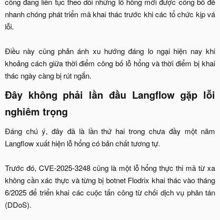
công đang liên tục theo dõi những lỗ hổng mới được công bố để
nhanh chóng phát triển mã khai thác trước khi các tổ chức kịp vá
lỗi.
Điều này cũng phản ánh xu hướng đáng lo ngại hiện nay khi
khoảng cách giữa thời điểm công bố lỗ hổng và thời điểm bị khai
thác ngày càng bị rút ngắn.​
Đây không phải lần đầu Langflow gặp lỗi
nghiêm trọng​
Đáng chú ý, đây đã là lần thứ hai trong chưa đầy một năm
Langflow xuất hiện lỗ hổng có bản chất tương tự.
Trước đó, CVE-2025-3248 cũng là một lỗ hổng thực thi mã từ xa
không cần xác thực và từng bị botnet Flodrix khai thác vào tháng
6/2025 để triển khai các cuộc tấn công từ chối dịch vụ phân tán
(DDoS).