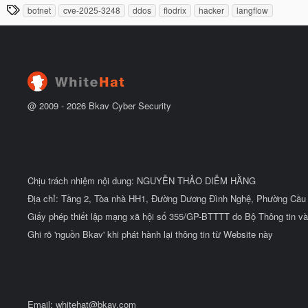
đ
T
botnet
cve-2025-3248
ddos
flodrix
hacker
langflow
y
ầ
h
b
u
ắ
ẻ
t
đ
ầ
u
@ 2009 -
2026
Bkav Cyber Security
Chịu trách nhiệm nội dung: NGUYỄN THẢO DIỄM HẰNG
Địa chỉ: Tầng 2, Tòa nhà HH1, Đường Dương Đình Nghệ, Phường Cầu 
Giấy phép thiết lập mạng xã hội số 355/GP-BTTTT do Bộ Thông tin và
Ghi rõ 'nguồn Bkav' khi phát hành lại thông tin từ Website này
Email:
whitehat@bkav.com