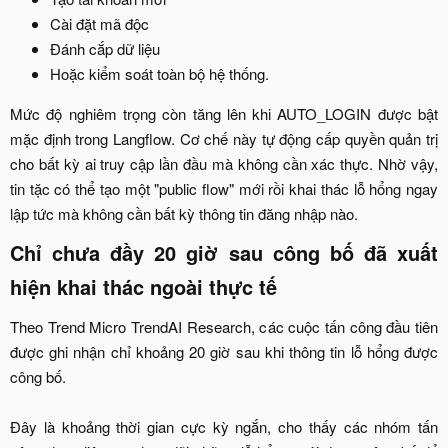
Cài đặt mã độc​
Đánh cắp dữ liệu​
Hoặc kiểm soát toàn bộ hệ thống.​
Mức độ nghiêm trọng còn tăng lên khi AUTO_LOGIN được bật
mặc định trong Langflow. Cơ chế này tự động cấp quyền quản trị
cho bất kỳ ai truy cập lần đầu mà không cần xác thực. Nhờ vậy,
tin tặc có thể tạo một "public flow" mới rồi khai thác lỗ hổng ngay
lập tức mà không cần bất kỳ thông tin đăng nhập nào.​
Chỉ chưa đầy 20 giờ sau công bố đã xuất
hiện khai thác ngoài thực tế​
Theo Trend Micro TrendAI Research, các cuộc tấn công đầu tiên
được ghi nhận chỉ khoảng 20 giờ sau khi thông tin lỗ hổng được
công bố.
Đây là khoảng thời gian cực kỳ ngắn, cho thấy các nhóm tấn