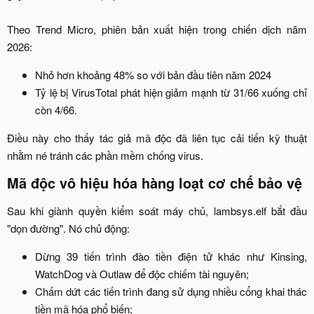
Theo Trend Micro, phiên bản xuất hiện trong chiến dịch năm
2026:​
Nhỏ hơn khoảng 48% so với bản đầu tiên năm 2024​
Tỷ lệ bị VirusTotal phát hiện giảm mạnh từ 31/66 xuống chỉ
còn 4/66.​
Điều này cho thấy tác giả mã độc đã liên tục cải tiến kỹ thuật
nhằm né tránh các phần mềm chống virus.​
Mã độc vô hiệu hóa hàng loạt cơ chế bảo vệ​
Sau khi giành quyền kiểm soát máy chủ, lambsys.elf bắt đầu
"dọn đường". Nó chủ động:​
Dừng 39 tiến trình đào tiền điện tử khác như Kinsing,
WatchDog và Outlaw để độc chiếm tài nguyên;​
Chấm dứt các tiến trình đang sử dụng nhiều cổng khai thác
tiền mã hóa phổ biến;​