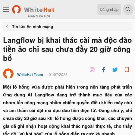
Đăng nhập
Tin tức An ninh mạng
Langflow bị khai thác cài mã độc đào
tiền ảo chỉ sau chưa đầy 20 giờ công
bố
WhiteHat Team
01/07/2026
Một lỗ hổng vừa được phát hiện trong nền tảng phát triển
ứng dụng AI Langflow đang trở thành mục tiêu của các
nhóm tấn công mạng nhằm chiếm quyền điều khiển máy chủ
và âm thầm cài đặt mã độc đào tiền điện tử. Đáng chú ý, chỉ
chưa đầy 20 giờ sau khi lỗ hổng được công khai, các chuyên
gia đã ghi nhận hoạt động khai thác ngoài thực tế, cho thấy
tốc độ "vũ khí hóa" của lỗ hổng diễn ra cực kỳ nhanh.