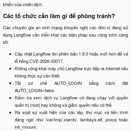
khiển của chiến dịch.​
Các tổ chức cần làm gì để phòng tránh?​
Các chuyên gia an ninh mạng khuyến nghị các đơn vị đang sử
dụng Langflow cần triển khai các biện pháp sau càng sớm càng
tốt:​
Cập nhật Langflow lên phiên bản 1.9.0 hoặc mới hơn để vá
lỗ hổng CVE-2026-33017.​
Không công khai máy chủ Langflow trực tiếp ra Internet nếu
không thực sự cần thiết.​
Tắt cơ chế AUTO_LOGIN bằng cách đặt
AUTO_LOGIN=false.​
Kiểm tra xem dịch vụ Langflow có đang chạy với quyền
quản trị (root) hay không và giảm quyền nếu có thể.​
Rà soát sự xuất hiện của các tệp, thư mục và tiến trình
đáng ngờ như /var/tmp/.xlamb/, lambsys.elf, procq hoặc
init_rmount.​