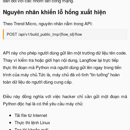
dẫn đối với các nhóm tấn công mạng.​
Nguyên nhân khiến lỗ hổng xuất hiện​
Theo Trend Micro, nguyên nhân nằm trong API:​
POST /api/v1/build_public_tmp/{flow_id}/flow​
API này cho phép người dùng gửi lên một trường dữ liệu tên code.
Thay vì kiểm tra hoặc giới hạn nội dung, Langflow lại trực tiếp
thực thi đoạn mã Python mà người dùng gửi lên ngay trong tiến
trình của máy chủ.Tức là, máy chủ đã vô tình "tin tưởng" hoàn
toàn dữ liệu do người dùng cung cấp.
Điều này đồng nghĩa với việc hacker chỉ cần gửi một đoạn mã
Python độc hại là có thể yêu cầu máy chủ:​
Tải file từ Internet​
Thực thi lệnh Linux​
Tạo tài khoản mới​