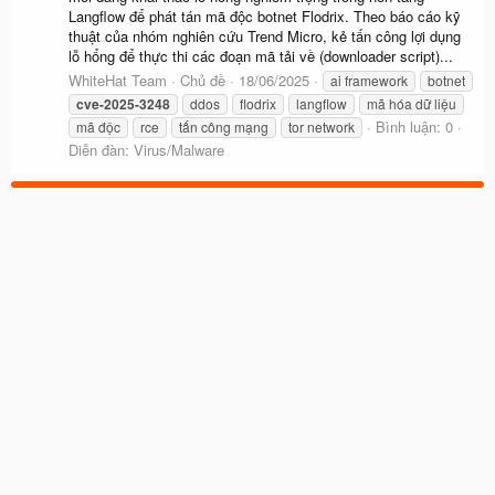
Langflow để phát tán mã độc botnet Flodrix. Theo báo cáo kỹ
thuật của nhóm nghiên cứu Trend Micro, kẻ tấn công lợi dụng
lỗ hổng để thực thi các đoạn mã tải về (downloader script)...
WhiteHat Team
Chủ đề
18/06/2025
ai framework
botnet
cve-2025-3248
ddos
flodrix
langflow
mã hóa dữ liệu
Bình luận: 0
mã độc
rce
tấn công mạng
tor network
Diễn đàn:
Virus/Malware