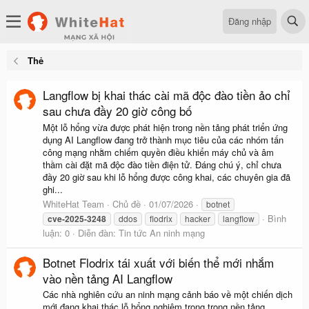
Đăng nhập
Thẻ
Langflow bị khai thác cài mã độc đào tiền ảo chỉ
sau chưa đầy 20 giờ công bố
Một lỗ hổng vừa được phát hiện trong nền tảng phát triển ứng
dụng AI Langflow đang trở thành mục tiêu của các nhóm tấn
công mạng nhằm chiếm quyền điều khiển máy chủ và âm
thầm cài đặt mã độc đào tiền điện tử. Đáng chú ý, chỉ chưa
đầy 20 giờ sau khi lỗ hổng được công khai, các chuyên gia đã
ghi...
WhiteHat Team
Chủ đề
01/07/2026
botnet
Bình
cve-2025-3248
ddos
flodrix
hacker
langflow
luận: 0
Diễn đàn:
Tin tức An ninh mạng
Botnet Flodrix tái xuất với biến thể mới nhắm
vào nền tảng AI Langflow
Các nhà nghiên cứu an ninh mạng cảnh báo về một chiến dịch
mới đang khai thác lỗ hổng nghiêm trọng trong nền tảng