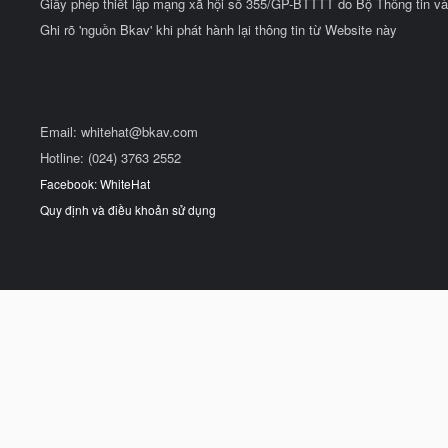
Giấy phép thiết lập mạng xã hội số 355/GP-BTTTT do Bộ Thông tin và
Ghi rõ 'nguồn Bkav' khi phát hành lại thông tin từ Website này
Email:
whitehat@bkav.com
Hotline: (024) 3763 2552
Facebook: WhiteHat
Quy định và điều khoản sử dụng