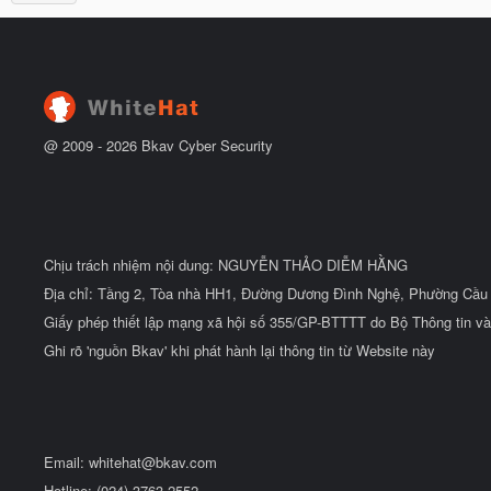
ắ
ẻ
t
đ
ầ
u
@ 2009 -
2026
Bkav Cyber Security
Chịu trách nhiệm nội dung: NGUYỄN THẢO DIỄM HẰNG
Địa chỉ: Tầng 2, Tòa nhà HH1, Đường Dương Đình Nghệ, Phường Cầu 
Giấy phép thiết lập mạng xã hội số 355/GP-BTTTT do Bộ Thông tin và
Ghi rõ 'nguồn Bkav' khi phát hành lại thông tin từ Website này
Email:
whitehat@bkav.com
Hotline: (024) 3763 2552