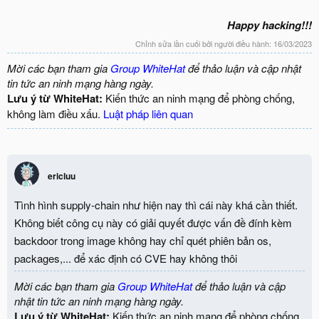
Happy hacking!!!
Chỉnh sửa lần cuối bởi người điều hành:
16/03/2023
Mời các bạn tham gia
Group WhiteHat
để thảo luận và cập nhật
tin tức an ninh mạng hàng ngày.
Lưu ý từ WhiteHat:
Kiến thức an ninh mạng để phòng chống,
không làm điều xấu.
Luật pháp liên quan
ericluu
Tình hình supply-chain như hiện nay thì cái này khá cần thiết.
Không biết công cụ này có giải quyết được vấn đề đính kèm
backdoor trong image không hay chỉ quét phiên bản os,
packages,... để xác định có CVE hay không thôi
Mời các bạn tham gia
Group WhiteHat
để thảo luận và cập
nhật tin tức an ninh mạng hàng ngày.
Lưu ý từ WhiteHat:
Kiến thức an ninh mạng để phòng chống,