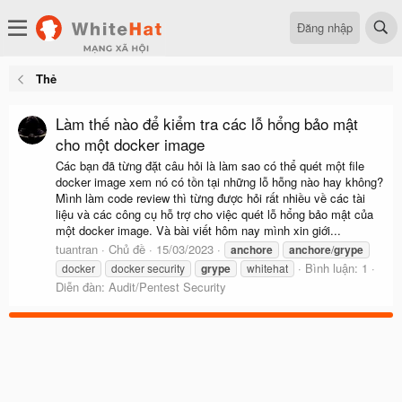
Đăng nhập
Thẻ
Làm thế nào để kiểm tra các lỗ hổng bảo mật
cho một docker image
Các bạn đã từng đặt câu hỏi là làm sao có thể quét một file
docker image xem nó có tồn tại những lỗ hỗng nào hay không?
Mình làm code review thì từng được hỏi rất nhiều về các tài
liệu và các công cụ hỗ trợ cho việc quét lỗ hổng bảo mật của
một docker image. Và bài viết hôm nay mình xin giới...
tuantran
Chủ đề
15/03/2023
anchore
anchore
/
grype
Bình luận: 1
docker
docker security
grype
whitehat
Diễn đàn:
Audit/Pentest Security