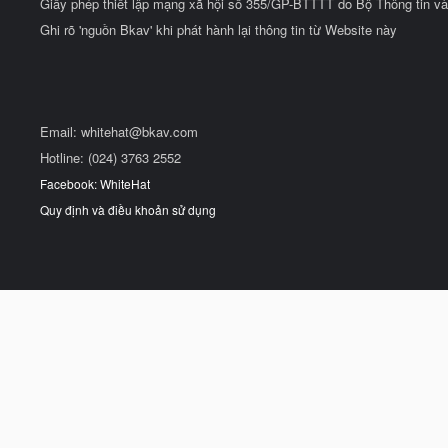
Giấy phép thiết lập mạng xã hội số 355/GP-BTTTT do Bộ Thông tin và
Ghi rõ 'nguồn Bkav' khi phát hành lại thông tin từ Website này
Email:
whitehat@bkav.com
Hotline: (024) 3763 2552
Facebook: WhiteHat
Quy định và điều khoản sử dụng