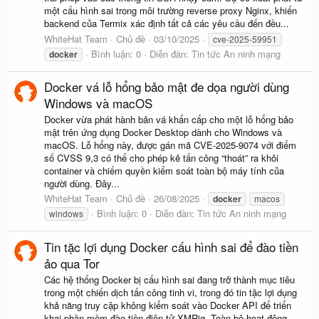
một cấu hình sai trong môi trường reverse proxy Nginx, khiến
backend của Termix xác định tất cả các yêu cầu đến đều...
WhiteHat Team
Chủ đề
03/10/2025
cve-2025-59951
Bình luận: 0
Diễn đàn:
Tin tức An ninh mạng
docker
Docker vá lỗ hổng bảo mật đe dọa người dùng
Windows và macOS
Docker vừa phát hành bản vá khẩn cấp cho một lỗ hổng bảo
mật trên ứng dụng Docker Desktop dành cho Windows và
macOS. Lỗ hổng này, được gán mã CVE-2025-9074 với điểm
số CVSS 9,3 có thể cho phép kẻ tấn công “thoát” ra khỏi
container và chiếm quyền kiểm soát toàn bộ máy tính của
người dùng. Đây...
WhiteHat Team
Chủ đề
26/08/2025
docker
macos
Bình luận: 0
Diễn đàn:
Tin tức An ninh mạng
windows
Tin tặc lợi dụng Docker cấu hình sai để đào tiền
ảo qua Tor
Các hệ thống Docker bị cấu hình sai đang trở thành mục tiêu
trong một chiến dịch tấn công tinh vi, trong đó tin tặc lợi dụng
khả năng truy cập không kiểm soát vào Docker API để triển
khai phần mềm đào tiền điện tử XMRig. Toàn bộ hoạt động