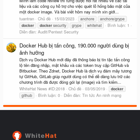
Mình làm code review thì từng được hỏi rất nhiều về các tài
liệu và các công cụ hỗ trợ cho việc quét lỗ hổng bảo mật của
một docker image. Và bài viết hôm nay mình xin giới...
tuantran
Chủ đề
15/03/2023
anchore
anchore/grype
Bình luận: 1
docker
docker
security
grype
whitehat
Diễn đàn:
Audit/Pentest Security
Docker Hub bị tấn công, 190.000 người dùng bị
ảnh hưởng
Dịch vụ Docker Hub mới đây đã thông báo bị tin tặc tấn công
lộ tên đăng nhập, mật khẩu và các token truy cập GitHub và
Bitbucker. Theo Zdnet, Docker Hub là dịch vụ đám mây tương
tự GitHub, GitLab giúp người dùng có thể dễ dàng lưu trữ các
chương trình đã được đóng gói lại (image) và tìm kiếm...
WhiteHat News #ID:2018
Chủ đề
03/05/2019
docker
Bình luận: 0
Diễn đàn:
Tin tức An ninh mạng
github