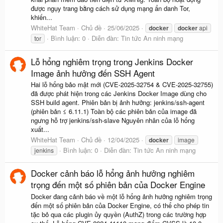
được ngụy trang bằng cách sử dụng mạng ẩn danh Tor,
khiến...
WhiteHat Team
Chủ đề
25/06/2025
docker
docker
api
Bình luận: 0
Diễn đàn:
Tin tức An ninh mạng
tor
Lỗ hổng nghiêm trọng trong Jenkins Docker
Image ảnh hưởng đến SSH Agent
Hai lỗ hổng bảo mật mới (CVE-2025-32754 & CVE-2025-32755)
đã được phát hiện trong các Jenkins Docker Image dùng cho
SSH build agent. Phiên bản bị ảnh hưởng: jenkins/ssh-agent
(phiên bản ≤ 6.11.1) Toàn bộ các phiên bản của image đã
ngưng hỗ trợ jenkins/ssh-slave Nguyên nhân của lỗ hổng
xuất...
WhiteHat Team
Chủ đề
12/04/2025
docker
image
Bình luận: 0
Diễn đàn:
Tin tức An ninh mạng
jenkins
Docker cảnh báo lỗ hổng ảnh hưởng nghiêm
trọng đến một số phiên bản của Docker Engine
Docker đang cảnh báo về một lỗ hổng ảnh hưởng nghiêm trọng
đến một số phiên bản của Docker Engine, có thể cho phép tin
tặc bỏ qua các plugin ủy quyền (AuthZ) trong các trường hợp