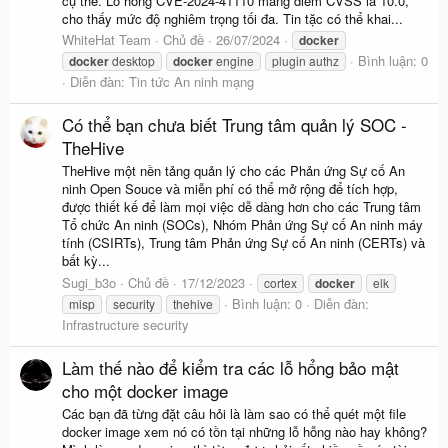
cụ thể. Lỗ hổng CVE-2024-41110 mang điểm CVSS là 10.0,
cho thấy mức độ nghiêm trọng tối đa. Tin tặc có thể khai...
WhiteHat Team
Chủ đề
26/07/2024
docker
Bình luận: 0
docker
desktop
docker
engine
plugin authz
Diễn đàn:
Tin tức An ninh mạng
Có thể bạn chưa biết Trung tâm quản lý SOC -
TheHive
TheHive một nền tảng quản lý cho các Phản ứng Sự cố An
ninh Open Souce và miễn phí có thể mở rộng để tích hợp,
được thiết kế để làm mọi việc dễ dàng hơn cho các Trung tâm
Tổ chức An ninh (SOCs), Nhóm Phản ứng Sự cố An ninh máy
tính (CSIRTs), Trung tâm Phản ứng Sự cố An ninh (CERTs) và
bất kỳ...
Sugi_b3o
Chủ đề
17/12/2023
cortex
docker
elk
Bình luận: 0
Diễn đàn:
misp
security
thehive
Infrastructure security
Làm thế nào để kiểm tra các lỗ hổng bảo mật
cho một docker image
Các bạn đã từng đặt câu hỏi là làm sao có thể quét một file
docker image xem nó có tồn tại những lỗ hỗng nào hay không?