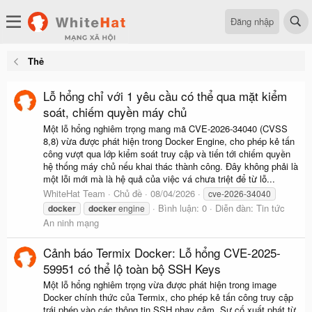
Đăng nhập
Thẻ
Lỗ hổng chỉ với 1 yêu cầu có thể qua mặt kiểm
soát, chiếm quyền máy chủ
Một lỗ hổng nghiêm trọng mang mã CVE-2026-34040 (CVSS
8,8) vừa được phát hiện trong Docker Engine, cho phép kẻ tấn
công vượt qua lớp kiểm soát truy cập và tiến tới chiếm quyền
hệ thống máy chủ nếu khai thác thành công. Đây không phải là
một lỗi mới mà là hệ quả của việc vá chưa triệt để từ lỗ...
WhiteHat Team
Chủ đề
08/04/2026
cve-2026-34040
Bình luận: 0
Diễn đàn:
Tin tức
docker
docker
engine
An ninh mạng
Cảnh báo Termix Docker: Lỗ hổng CVE-2025-
59951 có thể lộ toàn bộ SSH Keys
Một lỗ hổng nghiêm trọng vừa được phát hiện trong image
Docker chính thức của Termix, cho phép kẻ tấn công truy cập
trái phép vào các thông tin SSH nhạy cảm. Sự cố xuất phát từ