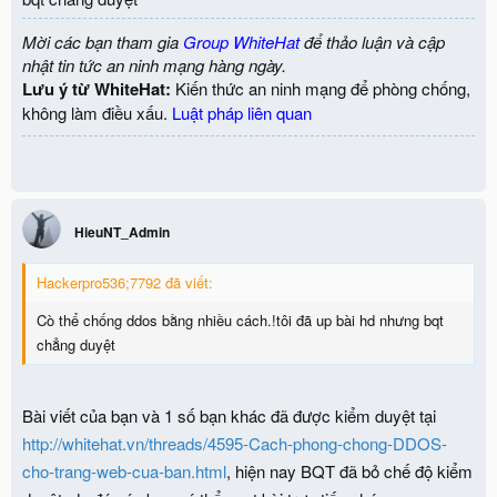
Mời các bạn tham gia
Group WhiteHat
để thảo luận và cập
nhật tin tức an ninh mạng hàng ngày.
Lưu ý từ WhiteHat:
Kiến thức an ninh mạng để phòng chống,
không làm điều xấu.
Luật pháp liên quan
HieuNT_Admin
Hackerpro536;7792 đã viết:
Cò thể chống ddos bằng nhiều cách.!tôi đã up bài hd nhưng bqt
chẳng duyệt
Bài viết của bạn và 1 số bạn khác đã được kiểm duyệt tại
http://whitehat.vn/threads/4595-Cach-phong-chong-DDOS-
cho-trang-web-cua-ban.html
, hiện nay BQT đã bỏ chế độ kiểm