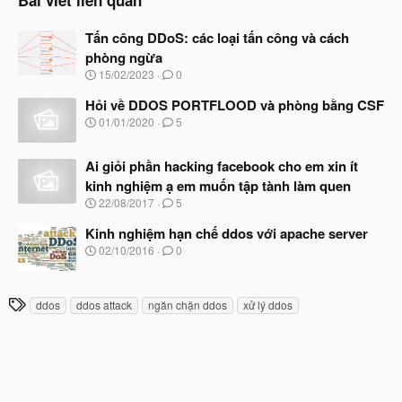
Tấn công DDoS: các loại tấn công và cách
phòng ngừa
N
15/02/2023
0
g
à
Hỏi về DDOS PORTFLOOD và phòng bằng CSF
y
N
01/01/2020
5
b
g
ắ
à
t
Ai giỏi phần hacking facebook cho em xin ít
y
đ
b
kinh nghiệm ạ em muốn tập tành làm quen
ầ
ắ
N
u
22/08/2017
5
t
g
đ
à
Kinh nghiệm hạn chế ddos với apache server
ầ
y
N
u
02/10/2016
0
b
g
ắ
à
t
y
T
đ
ddos
ddos attack
ngăn chặn ddos
xử lý ddos
b
ầ
h
ắ
u
t
ẻ
đ
ầ
u