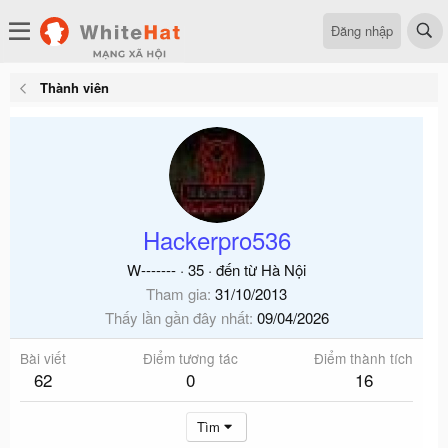
Đăng nhập
Thành viên
Hackerpro536
W-------
·
35
·
đến từ
Hà Nội
Tham gia
31/10/2013
Thấy lần gần đây nhất
09/04/2026
Bài viết
Điểm tương tác
Điểm thành tích
62
0
16
Tìm