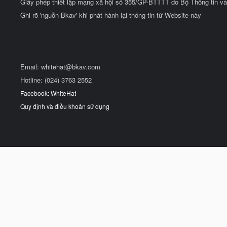
Giấy phép thiết lập mạng xã hội số 355/GP-BTTTT do Bộ Thông tin và
Ghi rõ 'nguồn Bkav' khi phát hành lại thông tin từ Website này
Email:
whitehat@bkav.com
Hotline: (024) 3763 2552
Facebook: WhiteHat
Quy định và điều khoản sử dụng