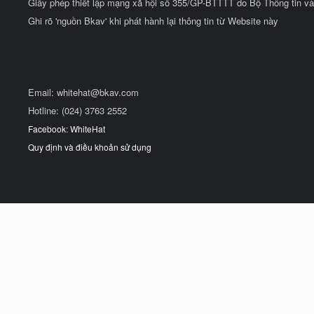
Giấy phép thiết lập mạng xã hội số 355/GP-BTTTT do Bộ Thông tin và
Ghi rõ 'nguồn Bkav' khi phát hành lại thông tin từ Website này
Email:
whitehat@bkav.com
Hotline: (024) 3763 2552
Facebook: WhiteHat
Quy định và điều khoản sử dụng