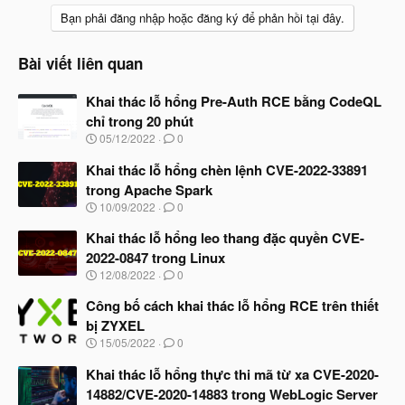
Bạn phải đăng nhập hoặc đăng ký để phản hồi tại đây.
Bài viết liên quan
Khai thác lỗ hổng Pre-Auth RCE bằng CodeQL
chỉ trong 20 phút
N
05/12/2022
0
g
à
Khai thác lỗ hổng chèn lệnh CVE-2022-33891
y
trong Apache Spark
b
N
10/09/2022
0
ắ
g
t
à
Khai thác lỗ hổng leo thang đặc quyền CVE-
đ
y
ầ
2022-0847 trong Linux
b
u
N
12/08/2022
0
ắ
g
t
à
Công bố cách khai thác lỗ hổng RCE trên thiết
đ
y
ầ
bị ZYXEL
b
u
N
15/05/2022
0
ắ
g
t
à
Khai thác lỗ hổng thực thi mã từ xa CVE-2020-
đ
y
ầ
14882/CVE-2020-14883 trong WebLogic Server
b
u