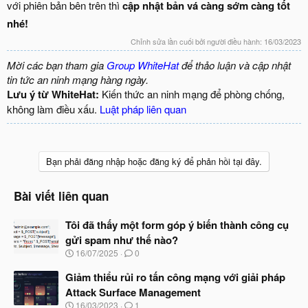
với phiên bản bên trên thì
cập nhật bản vá càng sớm càng tốt
nhé!
Chỉnh sửa lần cuối bởi người điều hành:
16/03/2023
Mời các bạn tham gia
Group WhiteHat
để thảo luận và cập nhật
tin tức an ninh mạng hàng ngày.
Lưu ý từ WhiteHat:
Kiến thức an ninh mạng để phòng chống,
không làm điều xấu.
Luật pháp liên quan
Bạn phải đăng nhập hoặc đăng ký để phản hồi tại đây.
Bài viết liên quan
Tôi đã thấy một form góp ý biến thành công cụ
gửi spam như thế nào?
N
16/07/2025
0
g
à
Giảm thiểu rủi ro tấn công mạng với giải pháp
y
Attack Surface Management
b
N
16/03/2023
1
ắ