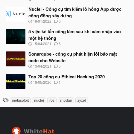
g
t
à
Nuclei - Công cụ tìm kiếm lỗ hổng App được
đ
y
ầ
cộng đồng xây dựng
b
u
N
16/01/2022
0
ắ
g
t
à
5 việc kẻ tấn công làm sau khi xâm nhập vào
đ
y
ầ
một hệ thống
b
u
N
15/04/2021
6
ắ
g
t
à
Sonarqube - công cụ phát hiện lỗi bảo mật
đ
y
ầ
code cho Website
b
u
N
13/04/2021
5
ắ
g
t
à
Top 20 công cụ Ethical Hacking 2020
đ
y
ầ
N
18/05/2020
1
b
u
g
ắ
à
t
y
T
đ
metasploit
nuclei
rce
shodan
zyxel
b
ầ
h
ắ
u
t
ẻ
đ
ầ
u