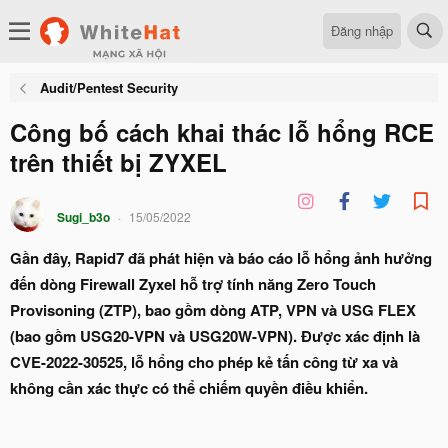
Đăng nhập
Audit/Pentest Security
Công bố cách khai thác lỗ hổng RCE
trên thiết bị ZYXEL
Sugi_b3o
15/05/2022
Gần đây, Rapid7 đã phát hiện và báo cáo lỗ hổng ảnh hưởng
đến dòng Firewall Zyxel hỗ trợ tính năng Zero Touch
Provisoning (ZTP), bao gồm dòng ATP, VPN và USG FLEX
(bao gồm USG20-VPN và USG20W-VPN). Được xác định là
CVE-2022-30525, lỗ hổng cho phép kẻ tấn công từ xa và
không cần xác thực có thể chiếm quyền điều khiển.