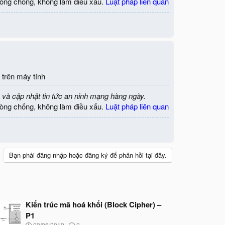
òng chống, không làm điều xấu.
Luật pháp liên quan
 trên máy tính
 và cập nhật tin tức an ninh mạng hàng ngày.
òng chống, không làm điều xấu.
Luật pháp liên quan
Bạn phải đăng nhập hoặc đăng ký để phản hồi tại đây.
Kiến trúc mã hoá khối (Block Cipher) –
P1
N
09/06/2019
0