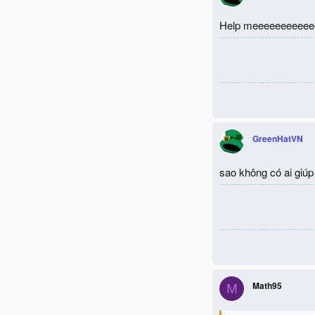
Help meeeeeeeeeee
GreenHatVN
sao không có ai giú
Math95
M