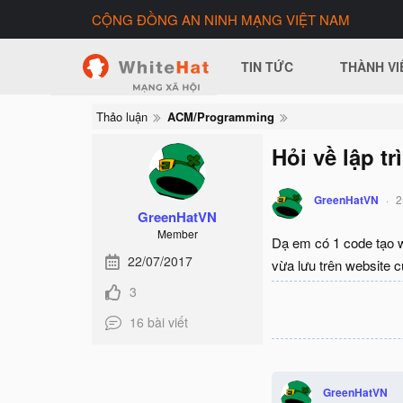
CỘNG ĐỒNG AN NINH MẠNG VIỆT NAM
TIN TỨC
THÀNH VI
Thảo luận
ACM/Programming
Hỏi về lập trì
GreenHatVN
2
GreenHatVN
Member
Dạ em có 1 code tạo w
22/07/2017
vừa lưu trên website c
3
16 bài viết
GreenHatVN