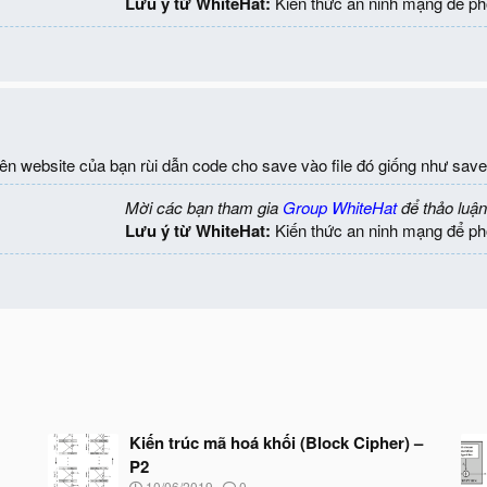
Lưu ý từ WhiteHat:
Kiến thức an ninh mạng để ph
 trên website của bạn rùi dẫn code cho save vào file đó giống như save
Mời các bạn tham gia
Group WhiteHat
để thảo luận
Lưu ý từ WhiteHat:
Kiến thức an ninh mạng để ph
Kiến trúc mã hoá khối (Block Cipher) –
P2
N
10/06/2019
0