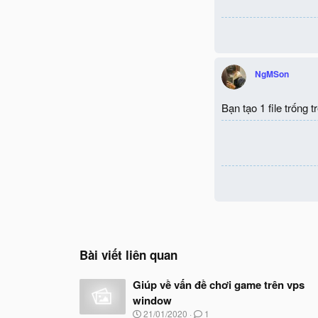
NgMSon
Bạn tạo 1 file trống
Bài viết liên quan
Giúp về vấn đề chơi game trên vps
window
N
21/01/2020
1