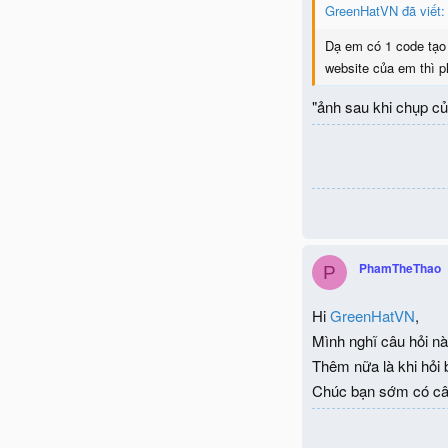
GreenHatVN đã viết:
Dạ em có 1 code tạo 
website của em thì p
"ảnh sau khi chụp củ
PhamTheThao
P
Hi
GreenHatVN
,
Mình nghĩ câu hỏi nà
Thêm nữa là khi hỏi 
Chúc bạn sớm có câu