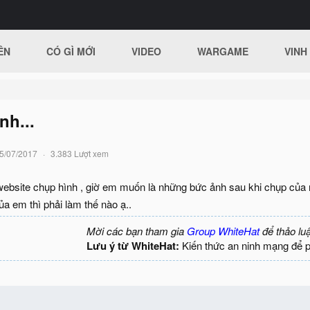
ÊN
CÓ GÌ MỚI
VIDEO
WARGAME
VINH
nh...
5/07/2017
3.383 Lượt xem
ebsite chụp hình , giờ em muốn là những bức ảnh sau khi chụp của 
ủa em thì phải làm thế nào ạ..
Mời các bạn tham gia
Group WhiteHat
để thảo lu
Lưu ý từ WhiteHat:
Kiến thức an ninh mạng để 