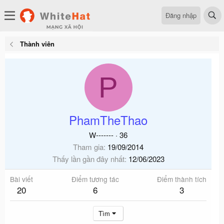
Đăng nhập
Thành viên
P
PhamTheThao
W-------
·
36
Tham gia
19/09/2014
Thấy lần gần đây nhất
12/06/2023
Bài viết
Điểm tương tác
Điểm thành tích
20
6
3
Tìm