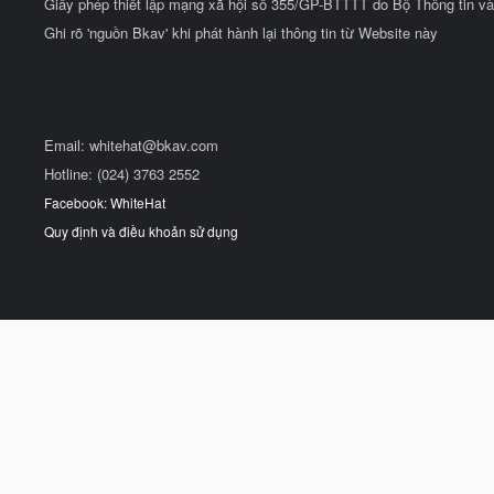
Giấy phép thiết lập mạng xã hội số 355/GP-BTTTT do Bộ Thông tin và
Ghi rõ 'nguồn Bkav' khi phát hành lại thông tin từ Website này
Email:
whitehat@bkav.com
Hotline: (024) 3763 2552
Facebook: WhiteHat
Quy định và điều khoản sử dụng