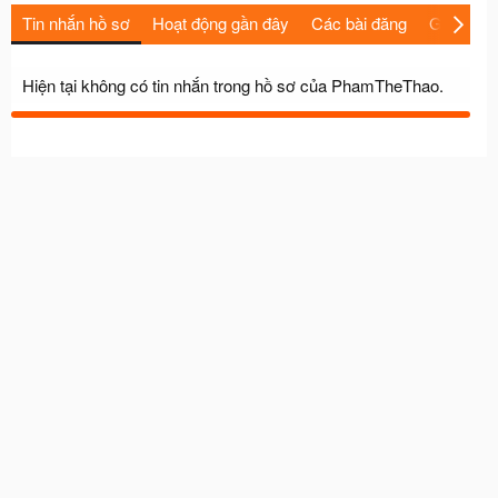
Tin nhắn hồ sơ
Hoạt động gần đây
Các bài đăng
Giới thiệu
Hiện tại không có tin nhắn trong hồ sơ của PhamTheThao.