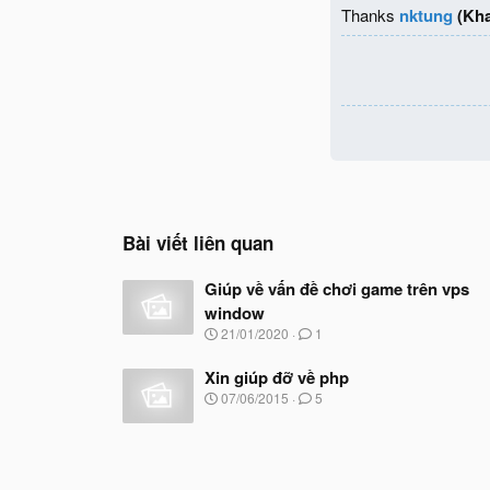
Thanks
nktung
(Kha
Bài viết liên quan
Giúp về vấn đề chơi game trên vps
window
N
21/01/2020
1
g
à
Xin giúp đỡ về php
y
N
07/06/2015
5
b
g
ắ
à
t
y
đ
b
ầ
ắ
u