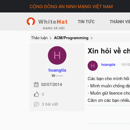
CỘNG ĐỒNG AN NINH MẠNG VIỆT NAM
TIN TỨC
THÀNH VI
Thảo luận
ACM/Programming
Xin hỏi về 
H
hoangtis
10/10
H
hoangtis
W-------
Các bạn cho mình hỏi t
02/07/2014
- Mình muốn chống dịc
- Muốn giữ lisence cho
0
Cảm ơn các bạn nhiều
3 bài viết