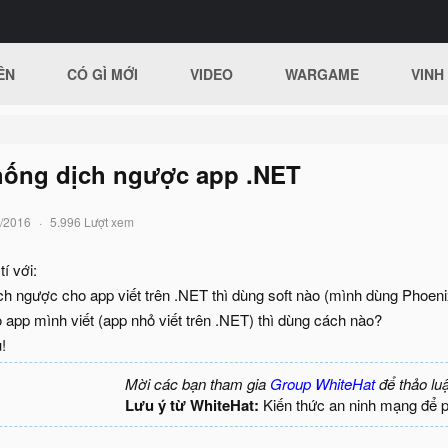
ÊN
CÓ GÌ MỚI
VIDEO
WARGAME
VINH
chống dịch ngược app .NET
/2016
5.996 Lượt xem
í với:
h ngược cho app viết trên .NET thì dùng soft nào (mình dùng Phoeni
 app mình viết (app nhỏ viết trên .NET) thì dùng cách nào?
!
Mời các bạn tham gia
Group WhiteHat
để thảo lu
Lưu ý từ WhiteHat:
Kiến thức an ninh mạng để 