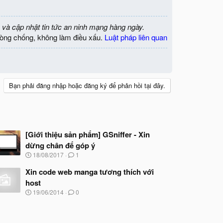
 và cập nhật tin tức an ninh mạng hàng ngày.
òng chống, không làm điều xấu.
Luật pháp liên quan
Bạn phải đăng nhập hoặc đăng ký để phản hồi tại đây.
[Giới thiệu sản phẩm] GSniffer - Xin
dừng chân để góp ý
N
18/08/2017
1
g
à
Xin code web manga tương thích với
y
host
b
N
19/06/2014
0
ắ
g
t
à
đ
y
ầ