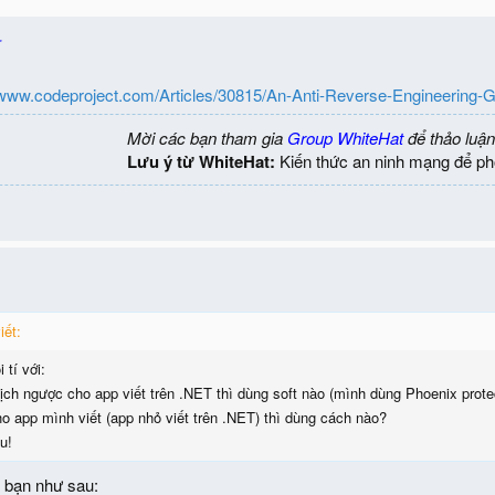
r
//www.codeproject.com/Articles/30815/An-Anti-Reverse-Engineering-
Mời các bạn tham gia
Group WhiteHat
để thảo luận
Lưu ý từ WhiteHat:
Kiến thức an ninh mạng để ph
iết:
tí với:
ch ngược cho app viết trên .NET thì dùng soft nào (mình dùng Phoenix prote
ho app mình viết (app nhỏ viết trên .NET) thì dùng cách nào?
u!
i bạn như sau: