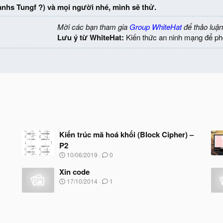
nhs Tungf ?) và mọi người nhé, mình sẽ thử.
Mời các bạn tham gia
Group WhiteHat
để thảo luận
Lưu ý từ WhiteHat:
Kiến thức an ninh mạng để ph
Kiến trúc mã hoá khối (Block Cipher) –
P2
N
10/06/2019
0
g
à
Xin code
y
N
17/10/2014
1
b
g
ắ
à
t
y
đ
b
ầ
ắ