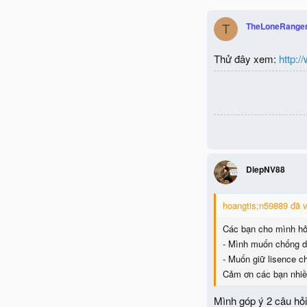
TheLoneRange
T
Thử đây xem:
http:
DiepNV88
hoangtis;n59889 đã v
Các bạn cho mình hỏi 
- Mình muốn chống dị
- Muốn giữ lisence c
Cảm ơn các bạn nhiề
Mình góp ý 2 câu hỏ