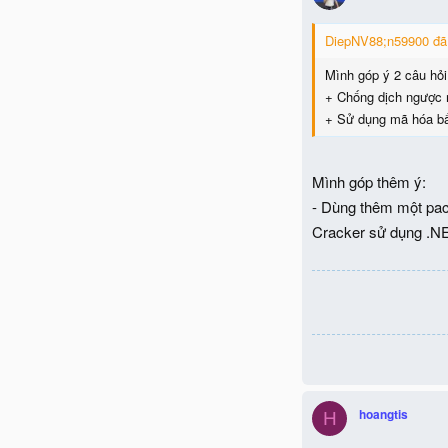
DiepNV88;n59900 đã 
Mình góp ý 2 câu hỏi
+ Chống dịch ngược m
+ Sử dụng mã hóa bất
Mình góp thêm ý:
- Dùng thêm một pack
Cracker sử dụng .N
hoangtis
H