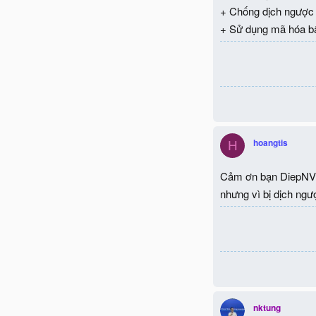
+ Chống dịch ngược m
+ Sử dụng mã hóa bất
hoangtis
H
Cảm ơn bạn DiepNV88
nhưng vì bị dịch ng
nktung