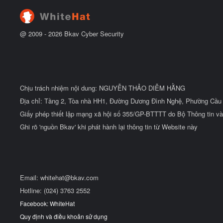
đ
ầ
u
@ 2009 -
2026
Bkav Cyber Security
Chịu trách nhiệm nội dung: NGUYỄN THẢO DIỄM HẰNG
Địa chỉ: Tầng 2, Tòa nhà HH1, Đường Dương Đình Nghệ, Phường Cầu 
Giấy phép thiết lập mạng xã hội số 355/GP-BTTTT do Bộ Thông tin và
Ghi rõ 'nguồn Bkav' khi phát hành lại thông tin từ Website này
Email:
whitehat@bkav.com
Hotline: (024) 3763 2552
Facebook: WhiteHat
Quy định và điều khoản sử dụng