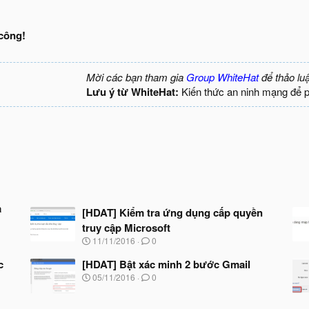
công!
Mời các bạn tham gia
Group WhiteHat
để thảo lu
Lưu ý từ WhiteHat:
Kiến thức an ninh mạng để 
ả
[HDAT] Kiểm tra ứng dụng cấp quyền
truy cập Microsoft
N
11/11/2016
0
g
à
c
[HDAT] Bật xác minh 2 bước Gmail
y
N
05/11/2016
0
b
g
ắ
à
t