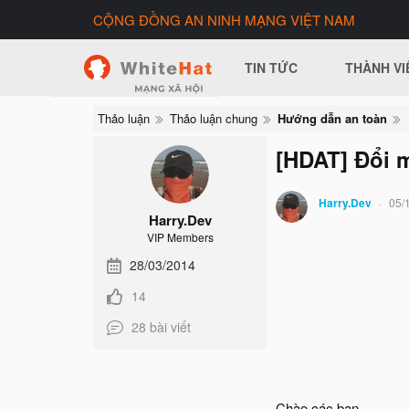
CỘNG ĐỒNG AN NINH MẠNG VIỆT NAM
TIN TỨC
THÀNH VI
Thảo luận
Thảo luận chung
Hướng dẫn an toàn
[HDAT] Đổi m
Harry.Dev
05/
Harry.Dev
VIP Members
28/03/2014
14
28 bài viết
Chào các bạn,