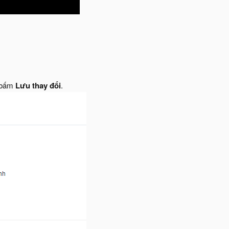
ó bấm
Lưu thay đổi
.