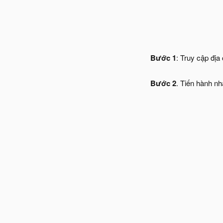
Bước 1
: Truy cập địa
Bước 2
. Tiến hành n