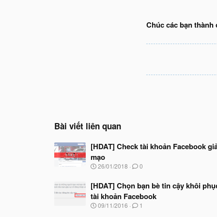
Chúc các bạn thành 
Bài viết liên quan
[HDAT] Check tài khoản Facebook gi
mạo
N
26/01/2018
0
g
à
[HDAT] Chọn bạn bè tin cậy khôi phụ
y
tài khoản Facebook
b
ắ
N
09/11/2016
1
t
g