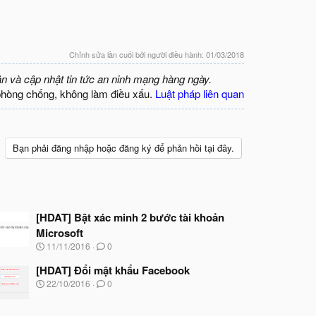
Chỉnh sửa lần cuối bởi người điều hành:
01/03/2018
ận và cập nhật tin tức an ninh mạng hàng ngày.
phòng chống, không làm điều xấu.
Luật pháp liên quan
Bạn phải đăng nhập hoặc đăng ký để phản hồi tại đây.
[HDAT] Bật xác minh 2 bước tài khoản
Microsoft
N
11/11/2016
0
g
à
[HDAT] Đổi mật khẩu Facebook
y
N
22/10/2016
0
b
g
ắ
à
t